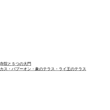
ヨン寺院と５つの大門
ピミアナカス・バプーオン・象のテラス・ライ王のテラス