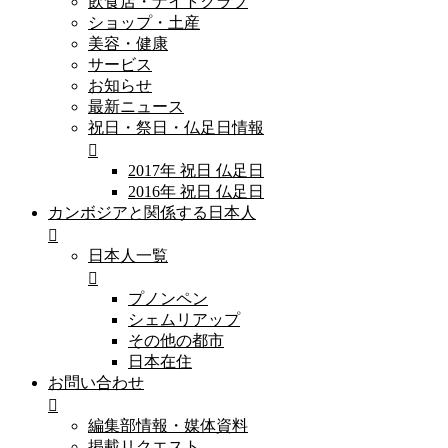
飲食店・ナイトクラブ
ショップ・土産
美容・健康
サービス
お知らせ
最新ニュース
祝日・祭日・仏足日情報
2017年 祝日 仏足日
2016年 祝日 仏足日
カンボジアと関係する日本人
日本人一覧
プノンペン
シェムリアップ
その他の都市
日本在住
お問い合わせ
編集部情報・媒体資料
掲載リクエスト