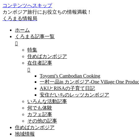
コンテンツへスキップ
カンボジア旅行にお役立ちの情報満載！
くろまる情報局
ホーム
くろまる記事一覧
特集
住めばカンボジア
在住者記事
Toyomi’s Cambodian Cooking
一村一品in カンボジア-One Village One Produc
AKIとRISAの子育て日記
安住だいちのレッツカンボジア
いろんな活動記事
何でも体験
カフェ記事
その他の記事
住めばカンボジア
地域情報