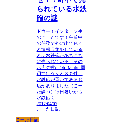
られている水鉄
砲の謎
ドウモ！インターン生
のこーたです！午前中
の任務で外に出て色々
と情報収集をしている
と…水鉄砲があちこち
に売られている！その
お店の数はOld Market周
辺ではなんと３０件。
水鉄砲が置いてあるお
店がありました（こー
た調べ）毎日暑いから
水鉄砲く...
2017/04/05
こーた日記
こーた日記