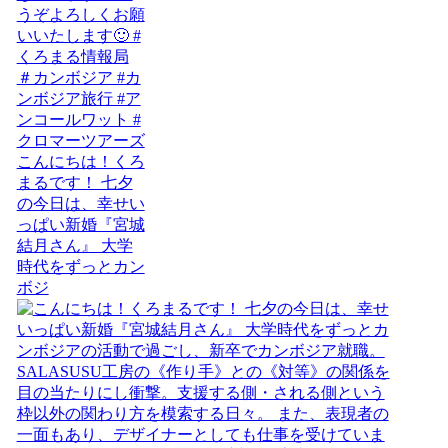
こんにちは！くろ
まるです！ 七夕
の今日は、幸せい
っぱい新婚『宮城
結月さん』 大学
時代をずっとカン
ボジ