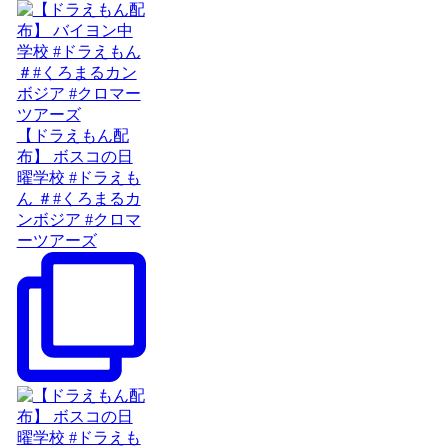
【ドラえもん配
布】 ボスコの日
曜学校 #ドラえも
ん ＃#くろまるカ
ンボジア #クロマ
ーツアーズ