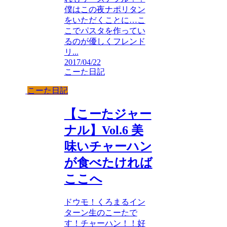
僕はこの夜ナポリタン
をいただくことに…こ
こでパスタを作ってい
るのが優しくフレンド
リ...
2017/04/22
こーた日記
こーた日記
【こーたジャー
ナル】Vol.6 美
味いチャーハン
が食べたければ
ここへ
ドウモ！くろまるイン
ターン生のこーたで
す！チャーハン！！好