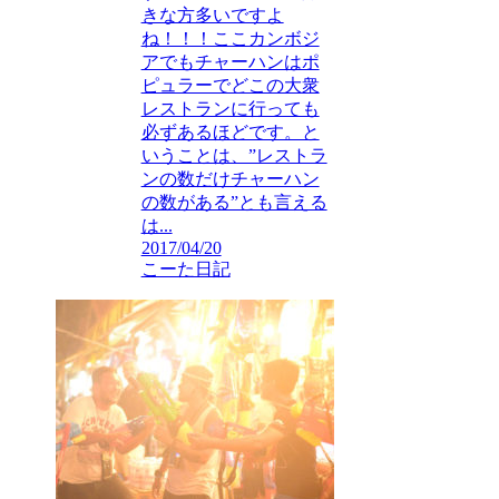
きな方多いですよ
ね！！！ここカンボジ
アでもチャーハンはポ
ピュラーでどこの大衆
レストランに行っても
必ずあるほどです。と
いうことは、”レストラ
ンの数だけチャーハン
の数がある”とも言える
は...
2017/04/20
こーた日記