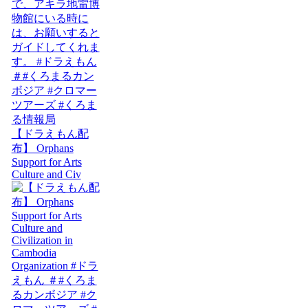
【ドラえもん配
布】 Orphans
Support for Arts
Culture and Civ