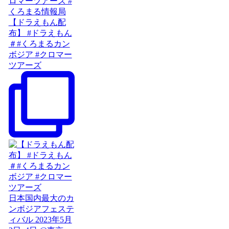
【ドラえもん配
布】 #ドラえもん
＃#くろまるカン
ボジア #クロマー
ツアーズ
日本国内最大のカ
ンボジアフェステ
ィバル 2023年5月