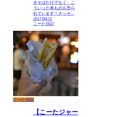
きそばだけでなく、こ
ういった串ものも売ら
れています！さっそ...
2017/04/12
こーた日記
こーた日記
【こーたジャー