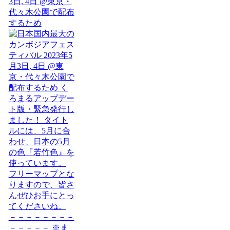
3日, 4日 @東京・
代々木公園で配布
するため