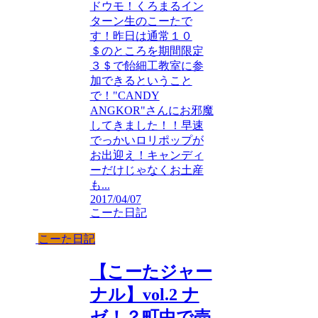
ドウモ！くろまるイン
ターン生のこーたで
す！昨日は通常１０
＄のところを期間限定
３＄で飴細工教室に参
加できるということ
で！"CANDY
ANGKOR"さんにお邪魔
してきました！！早速
でっかいロリポップが
お出迎え！キャンディ
ーだけじゃなくお土産
も...
2017/04/07
こーた日記
こーた日記
【こーたジャー
ナル】vol.2 ナ
ゼ！？町中で売