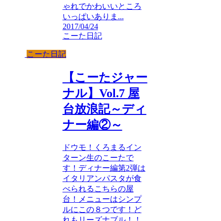
ゃれでかわいいところ
いっぱいありま...
2017/04/24
こーた日記
こーた日記
【こーたジャー
ナル】Vol.7 屋
台放浪記～ディ
ナー編②～
ドウモ！くろまるイン
ターン生のこーたで
す！ディナー編第2弾は
イタリアンパスタが食
べられるこちらの屋
台！メニューはシンプ
ルにこの８つです！ど
れもリーズナブル！！