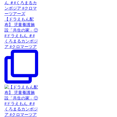
【ドラえもん配
布】 児童養護施
設「共生の家」🙂
#ドラえもん ＃#
くろまるカンボジ
ア #クロマーツア