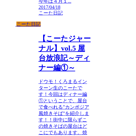
今年は４月１...
2017/04/18
こーた日記
こーた日記
【こーたジャー
ナル】vol.5 屋
台放浪記～ディ
ナー編①～
ドウモ！くろまるイン
ターン生のこーたで
す！今回はディナー編
①ということで、屋台
で食べれる”カンボジア
風焼きそば”を紹介しま
す！！街中に限らずこ
の焼きそばの屋台はど
こにでもあります。焼