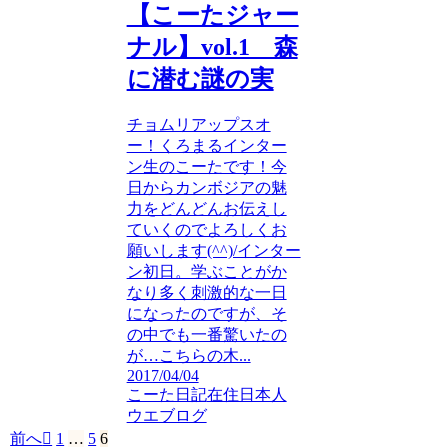
【こーたジャー
ナル】vol.1 森
に潜む謎の実
チョムリアップスオ
ー！くろまるインター
ン生のこーたです！今
日からカンボジアの魅
力をどんどんお伝えし
ていくのでよろしくお
願いします(^^)/インター
ン初日。学ぶことがか
なり多く刺激的な一日
になったのですが、そ
の中でも一番驚いたの
が…こちらの木...
2017/04/04
こーた日記
在住日本人
ウエブログ
前へ
1
…
5
6