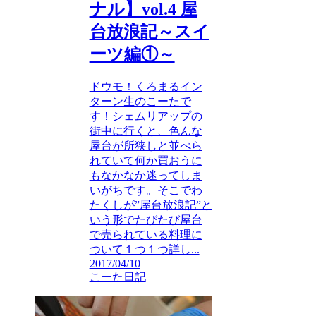
ナル】vol.4 屋
台放浪記～スイ
ーツ編①～
ドウモ！くろまるイン
ターン生のこーたで
す！シェムリアップの
街中に行くと、色んな
屋台が所狭しと並べら
れていて何か買おうに
もなかなか迷ってしま
いがちです。そこでわ
たくしが”屋台放浪記”と
いう形でたびたび屋台
で売られている料理に
ついて１つ１つ詳し...
2017/04/10
こーた日記