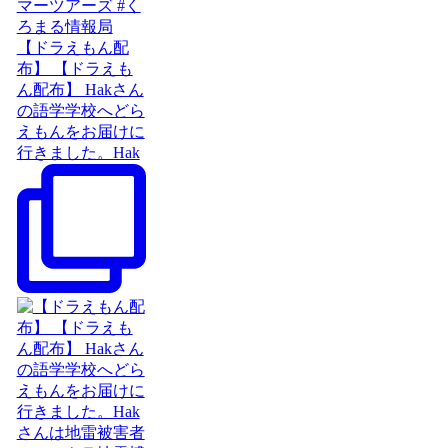
【ドラえもん配
布】 【ドラえも
ん配布】 Hakさん
の語学学校へどら
えもんをお届けに
行きました。Hak