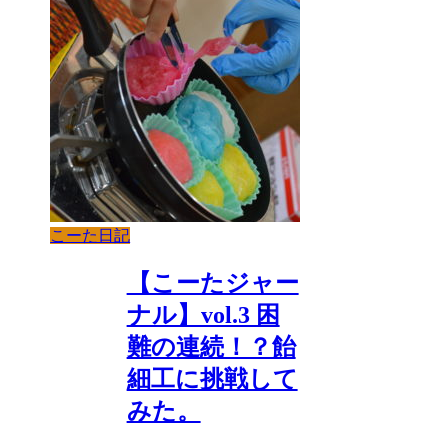
こーた日記
【こーたジャー
ナル】vol.3 困
難の連続！？飴
細工に挑戦して
みた。