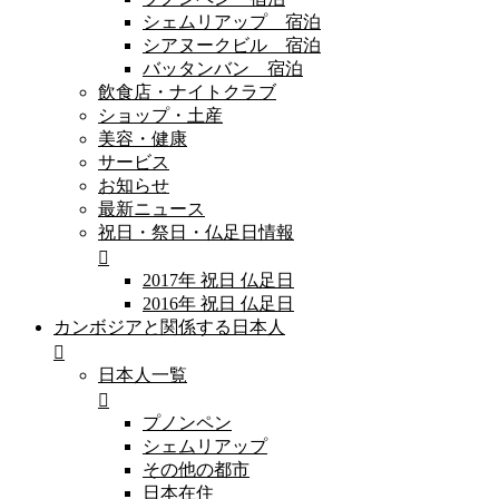
シェムリアップ 宿泊
シアヌークビル 宿泊
バッタンバン 宿泊
飲食店・ナイトクラブ
ショップ・土産
美容・健康
サービス
お知らせ
最新ニュース
祝日・祭日・仏足日情報
2017年 祝日 仏足日
2016年 祝日 仏足日
カンボジアと関係する日本人
日本人一覧
プノンペン
シェムリアップ
その他の都市
日本在住