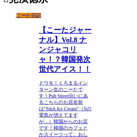
こーた日記
【こーたジャー
ナル】Vol.8 ナ
ンジャコリ
ャ！？韓国発次
世代アイス！！
ドウモ！くろまるイン
ターン生のこーたで
す！Pub Street沿いにあ
るこちらのお店名前
は"Stick Ice Cream"（Sの
電気が消えてます
が…）韓国からのお店
です！韓国のカフェと
かスイーツって、おし