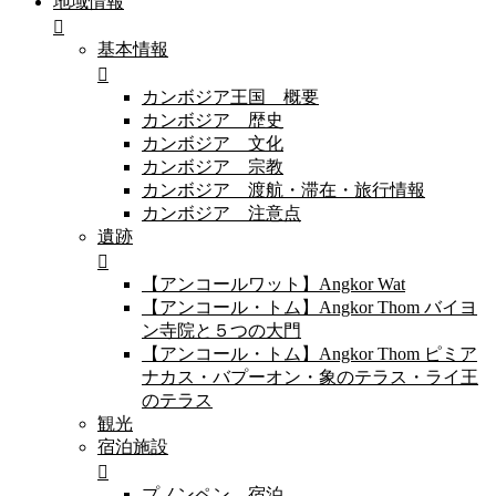
地域情報
基本情報
カンボジア王国 概要
カンボジア 歴史
カンボジア 文化
カンボジア 宗教
カンボジア 渡航・滞在・旅行情報
カンボジア 注意点
遺跡
【アンコールワット】Angkor Wat
【アンコール・トム】Angkor Thom バイヨ
ン寺院と５つの大門
【アンコール・トム】Angkor Thom ピミア
ナカス・バプーオン・象のテラス・ライ王
のテラス
観光
宿泊施設
プノンペン 宿泊