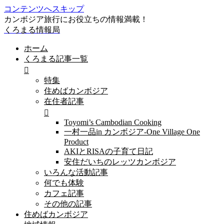
コンテンツへスキップ
カンボジア旅行にお役立ちの情報満載！
くろまる情報局
ホーム
くろまる記事一覧
特集
住めばカンボジア
在住者記事
Toyomi’s Cambodian Cooking
一村一品in カンボジア-One Village One
Product
AKIとRISAの子育て日記
安住だいちのレッツカンボジア
いろんな活動記事
何でも体験
カフェ記事
その他の記事
住めばカンボジア