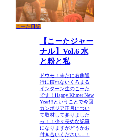
こーた日記
【こーたジャー
ナル】Vol.6 水
と粉と私
ドウモ！未だに右側通
行に慣れないくろまる
インターン生のこーた
です！Happy Khmer New
Year!!!ということで今回
カンボジア正月につい
て取材して参りました
っ！！少々長めな記事
になりますがどうかお
付き合いください…！