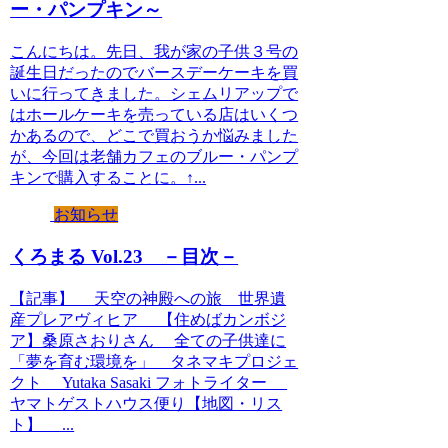
ー・パンプキン～
こんにちは。先日、我が家の子供３号の
誕生日だったのでバースデーケーキを買
いに行ってきました。シェムリアップで
はホールケーキを売っている店はいくつ
かあるので、どこで買おうか悩みました
が、今回は老舗カフェのブルー・パンプ
キンで購入することに。↑...
お知らせ
くろまる Vol.23 －目次－
【記事】 天空の神殿への旅 世界遺
産プレアヴィヒア 【住めばカンボジ
ア】桑原さおりさん 全ての子供達に
「夢を育む環境を」 タネマキプロジェ
クト Yutaka Sasaki フォトライター
ヤマトゲストハウス便り【地図・リス
ト】 ...