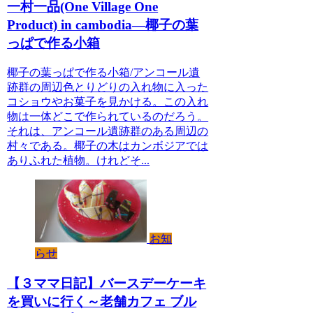
一村一品(One Village One
Product) in cambodia—椰子の葉
っぱで作る小箱
椰子の葉っぱで作る小箱/アンコール遺
跡群の周辺色とりどりの入れ物に入った
コショウやお菓子を見かける。この入れ
物は一体どこで作られているのだろう。
それは、アンコール遺跡群のある周辺の
村々である。椰子の木はカンボジアでは
ありふれた植物。けれどそ...
お知
らせ
【３ママ日記】バースデーケーキ
を買いに行く～老舗カフェ ブル