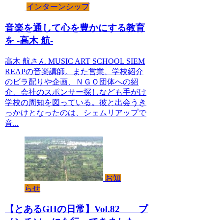
インターンシップ
音楽を通して心を豊かにする教育
を -高木 航-
高木 航さん MUSIC ART SCHOOL SIEM
REAPの音楽講師。また営業、学校紹介
のビラ配りや企画、ＮＧＯ団体への紹
介、会社のスポンサー探しなども手がけ
学校の周知を図っている。彼と出会うき
っかけとなったのは、シェムリアップで
音...
お知
らせ
【とあるGHの日常】Vol.82 プ