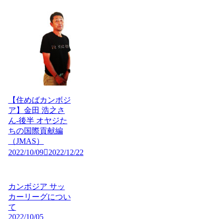
【住めばカンボジ
ア】金田 浩之さ
ん-後半 オヤジた
ちの国際貢献編
（JMAS）
2022/10/09
2022/12/22
カンボジア サッ
カーリーグについ
て
2022/10/05