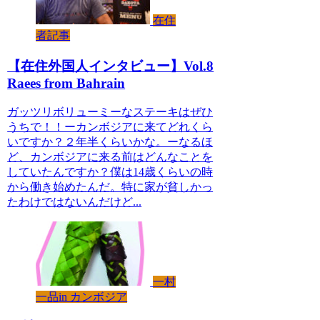
在住
者記事
【在住外国人インタビュー】Vol.8
Raees from Bahrain
ガッツリボリューミーなステーキはぜひ
うちで！！ーカンボジアに来てどれくら
いですか？２年半くらいかな。ーなるほ
ど、カンボジアに来る前はどんなことを
していたんですか？僕は14歳くらいの時
から働き始めたんだ。特に家が貧しかっ
たわけではないんだけど...
一村
一品in カンボジア