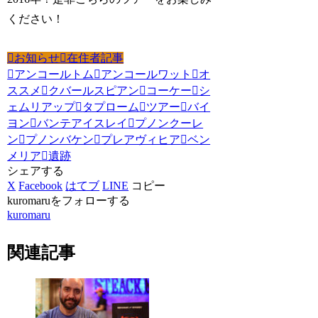
ください！
お知らせ
在住者記事
アンコールトム
アンコールワット
オ
ススメ
クバールスピアン
コーケー
シ
ェムリアップ
タプローム
ツアー
バイ
ヨン
バンテアイスレイ
プノンクーレ
ン
プノンバケン
プレアヴィヒア
ベン
メリア
遺跡
シェアする
X
Facebook
はてブ
LINE
コピー
kuromaruをフォローする
kuromaru
関連記事