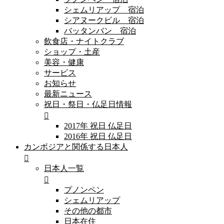
シェムリアップ 宿泊
シアヌークビル 宿泊
バッタンバン 宿泊
飲食店・ナイトクラブ
ショップ・土産
美容・健康
サービス
お知らせ
最新ニュース
祝日・祭日・仏足日情報
2017年 祝日 仏足日
2016年 祝日 仏足日
カンボジアと関係する日本人
日本人一覧
プノンペン
シェムリアップ
その他の都市
日本在住