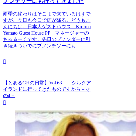
ノンチソーにも行ってきました
雨季の終わりはそこまで来ているはずで
すが、今日も今日で雨が降る。どうもこ
んにちは。日本人ゲストハウス Krorma
Yamato Guest House PP マネージャーの
ちゅるーくです。先日のプノンダーに引
き続きついでにプノンチソーにも...
【とあるGHの日常】Vol.63 シルクア
イランドに行ってきたものですから－そ
の4－