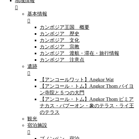
地域情報
基本情報
カンボジア王国 概要
カンボジア 歴史
カンボジア 文化
カンボジア 宗教
カンボジア 渡航・滞在・旅行情報
カンボジア 注意点
遺跡
【アンコールワット】Angkor Wat
【アンコール・トム】Angkor Thom バイヨ
ン寺院と５つの大門
【アンコール・トム】Angkor Thom ピミア
ナカス・バプーオン・象のテラス・ライ王
のテラス
観光
宿泊施設
プノンペン 宿泊