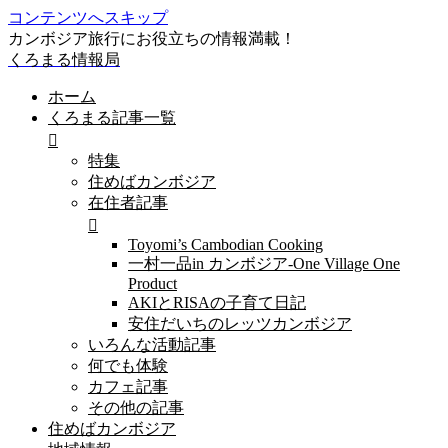
コンテンツへスキップ
カンボジア旅行にお役立ちの情報満載！
くろまる情報局
ホーム
くろまる記事一覧
特集
住めばカンボジア
在住者記事
Toyomi’s Cambodian Cooking
一村一品in カンボジア-One Village One
Product
AKIとRISAの子育て日記
安住だいちのレッツカンボジア
いろんな活動記事
何でも体験
カフェ記事
その他の記事
住めばカンボジア