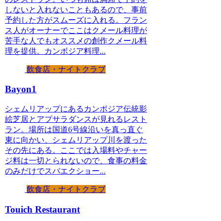
しないと入れないこともあるので、事前
予約した方がスムーズに入れる。フラン
ス人がオーナーでここはクメール料理が
苦手な人でもオススメの創作クメール料
理を提供。カンボジア料理...
飲食店・ナイトクラブ
Bayon1
シェムリアップにあるカンボジア伝統影
絵芝居とアプサラダンスが見れるレスト
ラン。場所は国道6号線沿いを真っ直ぐ
東に向かい、シェムリアップ川を渡った
その先にある。ここでは入場料やチャー
ジ料は一切とられないので、食事の料金
のみだけでスバエクショー...
飲食店・ナイトクラブ
Touich Restaurant