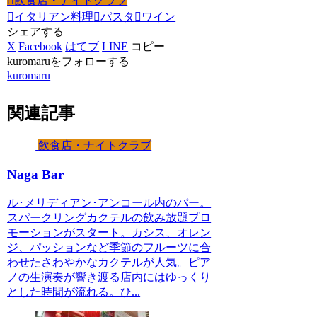
飲食店・ナイトクラブ
イタリアン料理
パスタ
ワイン
シェアする
X
Facebook
はてブ
LINE
コピー
kuromaruをフォローする
kuromaru
関連記事
飲食店・ナイトクラブ
Naga Bar
ル･メリディアン･アンコール内のバー。
スパークリングカクテルの飲み放題プロ
モーションがスタート。カシス、オレン
ジ、パッションなど季節のフルーツに合
わせたさわやかなカクテルが人気。ピア
ノの生演奏が響き渡る店内にはゆっくり
とした時間が流れる。ひ...