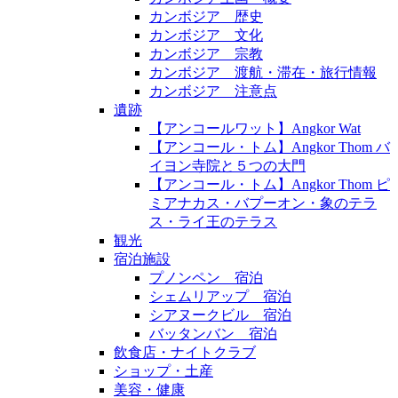
カンボジア 歴史
カンボジア 文化
カンボジア 宗教
カンボジア 渡航・滞在・旅行情報
カンボジア 注意点
遺跡
【アンコールワット】Angkor Wat
【アンコール・トム】Angkor Thom バ
イヨン寺院と５つの大門
【アンコール・トム】Angkor Thom ピ
ミアナカス・バプーオン・象のテラ
ス・ライ王のテラス
観光
宿泊施設
プノンペン 宿泊
シェムリアップ 宿泊
シアヌークビル 宿泊
バッタンバン 宿泊
飲食店・ナイトクラブ
ショップ・土産
美容・健康