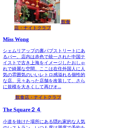
飲食
店・ナイトクラブ
Miss Wong
シェムリアップの裏パブストリートにあ
るバー。店内は赤色で統一された中国テ
イストで古き上海をイメージしたおしゃ
れで綺麗な空間。ここは在住外国人に人
気の雰囲気のいいレトロ感溢れる個性的
な店。元々あった店舗を改装して、さら
に規模を大きくして再びオ...
飲食店・ナイトクラブ
The Square２４
小道を抜けた場所にある隠れ家的な人気
のレストラン。いつも席は満席で予約を