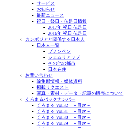
サービス
お知らせ
最新ニュース
祝日・祭日・仏足日情報
2017年 祝日 仏足日
2016年 祝日 仏足日
カンボジアと関係する日本人
日本人一覧
プノンペン
シェムリアップ
その他の都市
日本在住
お問い合わせ
編集部情報・媒体資料
掲載リクエスト
写真・素材・データ・記事の販売について
くろまるバックナンバー
くろまる Vol.32 －目次－
くろまる Vol.31 －目次－
くろまる Vol.30 －目次－
くろまる Vol.29 －目次－