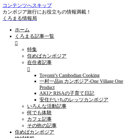
コンテンツへスキップ
カンボジア旅行にお役立ちの情報満載！
くろまる情報局
ホーム
くろまる記事一覧
特集
住めばカンボジア
在住者記事
Toyomi’s Cambodian Cooking
一村一品in カンボジア-One Village One
Product
AKIとRISAの子育て日記
安住だいちのレッツカンボジア
いろんな活動記事
何でも体験
カフェ記事
その他の記事
住めばカンボジア