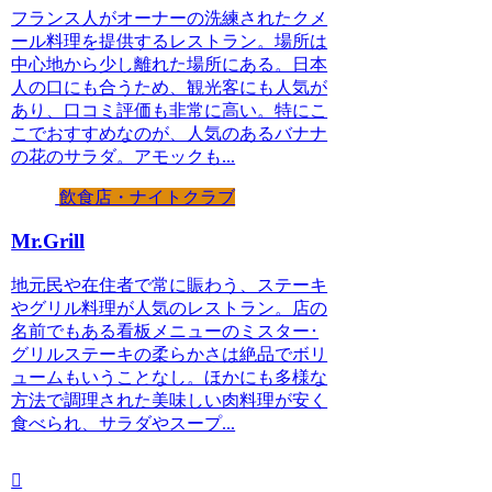
フランス人がオーナーの洗練されたクメ
ール料理を提供するレストラン。場所は
中心地から少し離れた場所にある。日本
人の口にも合うため、観光客にも人気が
あり、口コミ評価も非常に高い。特にこ
こでおすすめなのが、人気のあるバナナ
の花のサラダ。アモックも...
飲食店・ナイトクラブ
Mr.Grill
地元民や在住者で常に賑わう、ステーキ
やグリル料理が人気のレストラン。店の
名前でもある看板メニューのミスター･
グリルステーキの柔らかさは絶品でボリ
ュームもいうことなし。ほかにも多様な
方法で調理された美味しい肉料理が安く
食べられ、サラダやスープ...