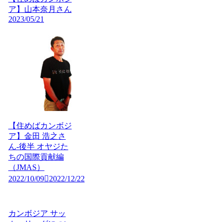
ア】山本奈月さん
2023/05/21
【住めばカンボジ
ア】金田 浩之さ
ん-後半 オヤジた
ちの国際貢献編
（JMAS）
2022/10/09
2022/12/22
カンボジア サッ