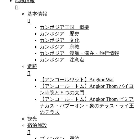
地域情報
基本情報
カンボジア王国 概要
カンボジア 歴史
カンボジア 文化
カンボジア 宗教
カンボジア 渡航・滞在・旅行情報
カンボジア 注意点
遺跡
【アンコールワット】Angkor Wat
【アンコール・トム】Angkor Thom バイヨ
ン寺院と５つの大門
【アンコール・トム】Angkor Thom ピミア
ナカス・バプーオン・象のテラス・ライ王
のテラス
観光
宿泊施設
プノンペン 宿泊