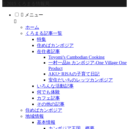
© 2015 くろまる情報局.
メニュー
ホーム
くろまる記事一覧
特集
住めばカンボジア
在住者記事
Toyomi’s Cambodian Cooking
一村一品in カンボジア-One Village One
Product
AKIとRISAの子育て日記
安住だいちのレッツカンボジア
いろんな活動記事
何でも体験
カフェ記事
その他の記事
住めばカンボジア
地域情報
基本情報
カンボジア王国 概要