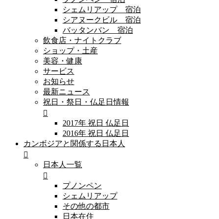
シェムリアップ 宿泊
シアヌークビル 宿泊
バッタンバン 宿泊
飲食店・ナイトクラブ
ショップ・土産
美容・健康
サービス
お知らせ
最新ニュース
祝日・祭日・仏足日情報
2017年 祝日 仏足日
2016年 祝日 仏足日
カンボジアと関係する日本人
日本人一覧
プノンペン
シェムリアップ
その他の都市
日本在住