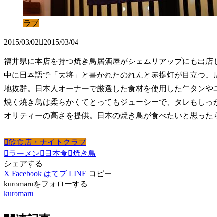
ラブ
2015/03/02
2015/03/04
福井県に本店を持つ焼き鳥居酒屋がシェムリアップにも出店
中に日本語で「大将」と書かれたのれんと赤提灯が目立つ。
地抜群。日本人オーナーで厳選した食材を使用した牛タンや
焼く焼き鳥は柔らかくてとってもジューシーで、タレもしっ
オリティーの高さを提供。日本の焼き鳥が食べたいと思った
飲食店・ナイトクラブ
ラーメン
日本食
焼き鳥
シェアする
X
Facebook
はてブ
LINE
コピー
kuromaruをフォローする
kuromaru