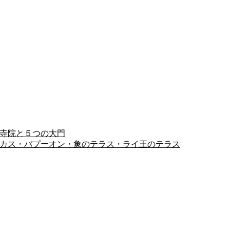
ヨン寺院と５つの大門
ピミアナカス・バプーオン・象のテラス・ライ王のテラス