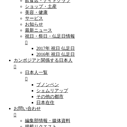
飲食店・ナイトクラブ
ショップ・土産
美容・健康
サービス
お知らせ
最新ニュース
祝日・祭日・仏足日情報
2017年 祝日 仏足日
2016年 祝日 仏足日
カンボジアと関係する日本人
日本人一覧
プノンペン
シェムリアップ
その他の都市
日本在住
お問い合わせ
編集部情報・媒体資料
掲載リクエスト