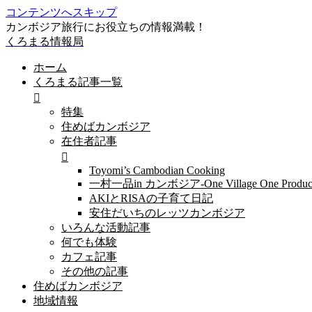
コンテンツへスキップ
カンボジア旅行にお役立ちの情報満載！
くろまる情報局
ホーム
くろまる記事一覧
特集
住めばカンボジア
在住者記事
Toyomi’s Cambodian Cooking
一村一品in カンボジア-One Village One Produc
AKIとRISAの子育て日記
安住だいちのレッツカンボジア
いろんな活動記事
何でも体験
カフェ記事
その他の記事
住めばカンボジア
地域情報