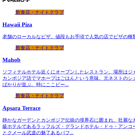
飲食店・ナイトクラブ
Hawaii Piza
老舗のローカルなピザ。値段もお手頃で人気の店でピザの種
飲食店・ナイトクラブ
Mahob
ソフィテルホテル近くにオープンしたレストラン。場所はジ
カンボジア語でマホープはごはんという意味。元ネストのシ
ばかりが並ぶ。特にここビー...
飲食店・ナイトクラブ
Apsara Terrace
静かなガーデンとカンボジア伝統の境界石に囲まれ、壮麗な
級ホテルであるラッフルズ・グランドホテル・ドゥ・アンコ
とクメール武道の魅了あるパフ...