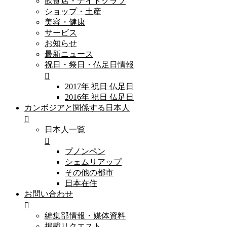
飲食店・ナイトクラブ
ショップ・土産
美容・健康
サービス
お知らせ
最新ニュース
祝日・祭日・仏足日情報
2017年 祝日 仏足日
2016年 祝日 仏足日
カンボジアと関係する日本人
日本人一覧
プノンペン
シェムリアップ
その他の都市
日本在住
お問い合わせ
編集部情報・媒体資料
掲載リクエスト