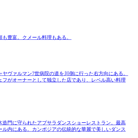
類も豊富。クメール料理もある。
ャヤヴァルマン7世病院の道を川側に行った右方向にある。
ェフがオーナーとして独立した店であり、レベル高い料理
木造門に守られたアプサラダンスショーレストラン。最高
ール内にある。カンボジアの伝統的な華麗で美しいダンス