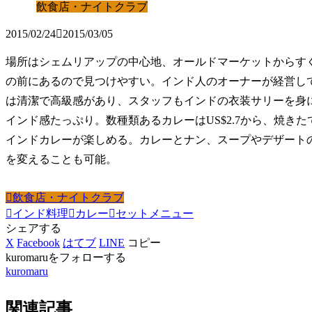
飲食店・ナイトクラブ
2015/02/24
2015/03/05
場所はシェムリアップの中心地、オールドマーケットからす
の前にあるので見つけやすい。インド人のオーナーが経営し
は清潔で高級感があり、スタッフもインドの衣装サリーを身
インド感たっぷり。数種類あるカレーはUS$2.7から、焼き
インドカレーが楽しめる。カレーとナン、スープやデザート
を変えることも可能。
飲食店・ナイトクラブ
インド料理
カレー
セットメニュー
シェアする
X
Facebook
はてブ
LINE
コピー
kuromaruをフォローする
kuromaru
関連記事