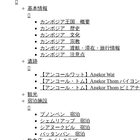
基本情報
カンボジア王国 概要
カンボジア 歴史
カンボジア 文化
カンボジア 宗教
カンボジア 渡航・滞在・旅行情報
カンボジア 注意点
遺跡
【アンコールワット】Angkor Wat
【アンコール・トム】Angkor Thom バイ
【アンコール・トム】Angkor Thom 
観光
宿泊施設
プノンペン 宿泊
シェムリアップ 宿泊
シアヌークビル 宿泊
バッタンバン 宿泊