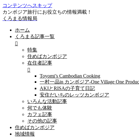
コンテンツへスキップ
カンボジア旅行にお役立ちの情報満載！
くろまる情報局
ホーム
くろまる記事一覧
特集
住めばカンボジア
在住者記事
Toyomi’s Cambodian Cooking
一村一品in カンボジア-One Village One Produc
AKIとRISAの子育て日記
安住だいちのレッツカンボジア
いろんな活動記事
何でも体験
カフェ記事
その他の記事
住めばカンボジア
地域情報