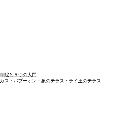
ヨン寺院と５つの大門
ピミアナカス・バプーオン・象のテラス・ライ王のテラス