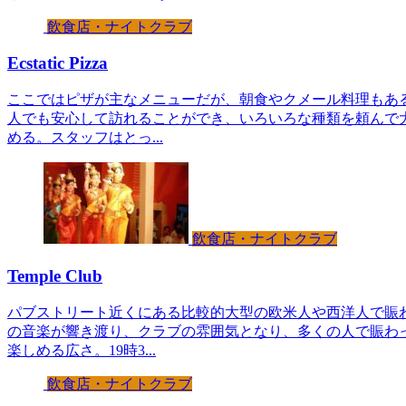
飲食店・ナイトクラブ
Ecstatic Pizza
ここではピザが主なメニューだが、朝食やクメール料理もあ
人でも安心して訪れることができ、いろいろな種類を頼んで大
める。スタッフはとっ...
飲食店・ナイトクラブ
Temple Club
パブストリート近くにある比較的大型の欧米人や西洋人で賑
の音楽が響き渡り、クラブの雰囲気となり、多くの人で賑わって
楽しめる広さ。19時3...
飲食店・ナイトクラブ