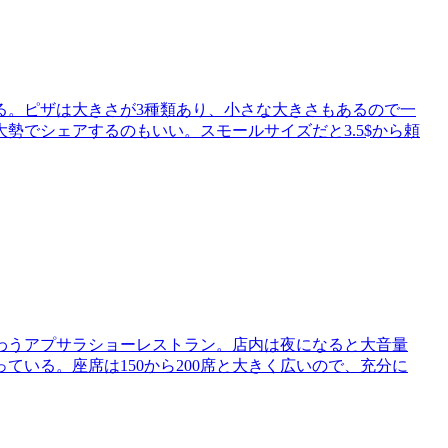
る。ピザは大きさが3種類あり、小さな大きさもあるので一
勢でシェアするのもいい。スモールサイズだと3.5$から頼
わうアプサラショーレストラン。店内は夜になると大音量
いる。座席は150から200席と大きく広いので、充分に