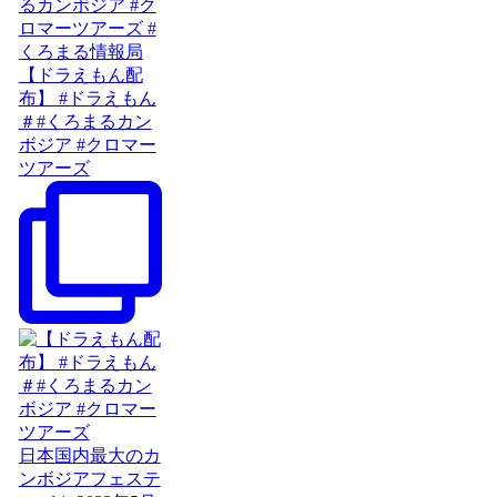
【ドラえもん配
布】 #ドラえもん
＃#くろまるカン
ボジア #クロマー
ツアーズ
日本国内最大のカ
ンボジアフェステ