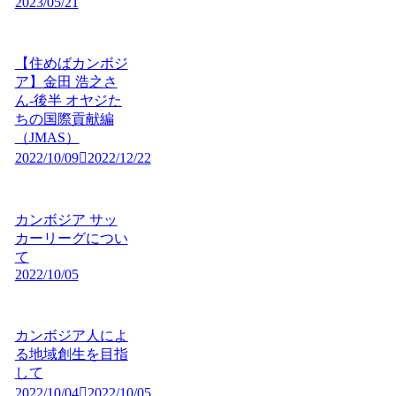
2023/05/21
【住めばカンボジ
ア】金田 浩之さ
ん-後半 オヤジた
ちの国際貢献編
（JMAS）
2022/10/09
2022/12/22
カンボジア サッ
カーリーグについ
て
2022/10/05
カンボジア人によ
る地域創生を目指
して
2022/10/04
2022/10/05