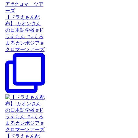
【ドラえもん配
布】 カオンさん
の日本語学校 #ド
ラえもん ＃#くろ
まるカンボジア #
クロマーツアーズ
【ドラえもん配