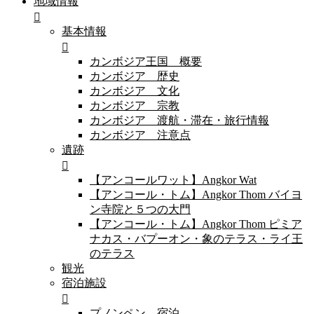
地域情報
基本情報
カンボジア王国 概要
カンボジア 歴史
カンボジア 文化
カンボジア 宗教
カンボジア 渡航・滞在・旅行情報
カンボジア 注意点
遺跡
【アンコールワット】Angkor Wat
【アンコール・トム】Angkor Thom バイヨ
ン寺院と５つの大門
【アンコール・トム】Angkor Thom ピミア
ナカス・バプーオン・象のテラス・ライ王
のテラス
観光
宿泊施設
プノンペン 宿泊