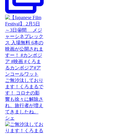
ご無沙汰しており
ます！くろまるで
す！ コロナの影
響も徐々に解除さ
れ、旅行者が増え
てきましたね。
シェ