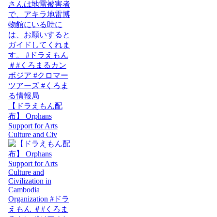
【ドラえもん配
布】 Orphans
Support for Arts
Culture and Civ