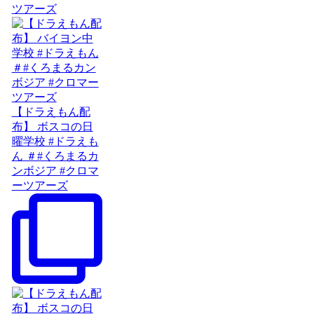
ツアーズ
【ドラえもん配
布】 ボスコの日
曜学校 #ドラえも
ん ＃#くろまるカ
ンボジア #クロマ
ーツアーズ