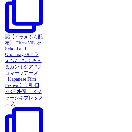
【Japanese Film
Festival】 2月5日
～3日🤩間 メジ
ャーシネプレック
ス 入