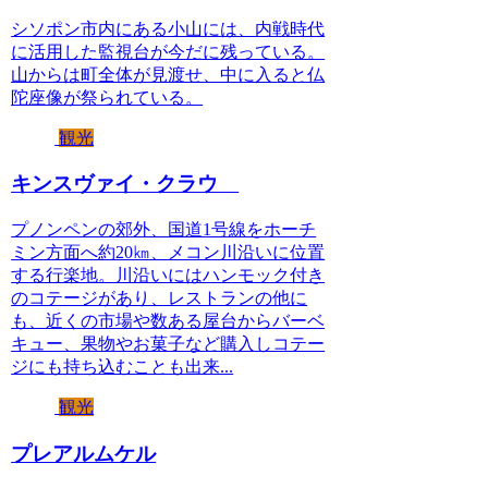
シソポン市内にある小山には、内戦時代
に活用した監視台が今だに残っている。
山からは町全体が見渡せ、中に入ると仏
陀座像が祭られている。
観光
キンスヴァイ・クラウ
プノンペンの郊外、国道1号線をホーチ
ミン方面へ約20㎞、メコン川沿いに位置
する行楽地。川沿いにはハンモック付き
のコテージがあり、レストランの他に
も、近くの市場や数ある屋台からバーベ
キュー、果物やお菓子など購入しコテー
ジにも持ち込むことも出来...
観光
プレアルムケル