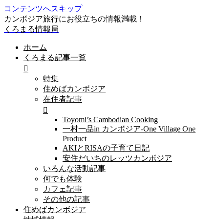
コンテンツへスキップ
カンボジア旅行にお役立ちの情報満載！
くろまる情報局
ホーム
くろまる記事一覧
特集
住めばカンボジア
在住者記事
Toyomi’s Cambodian Cooking
一村一品in カンボジア-One Village One
Product
AKIとRISAの子育て日記
安住だいちのレッツカンボジア
いろんな活動記事
何でも体験
カフェ記事
その他の記事
住めばカンボジア