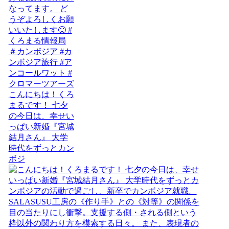
こんにちは！くろ
まるです！ 七夕
の今日は、幸せい
っぱい新婚『宮城
結月さん』 大学
時代をずっとカン
ボジ