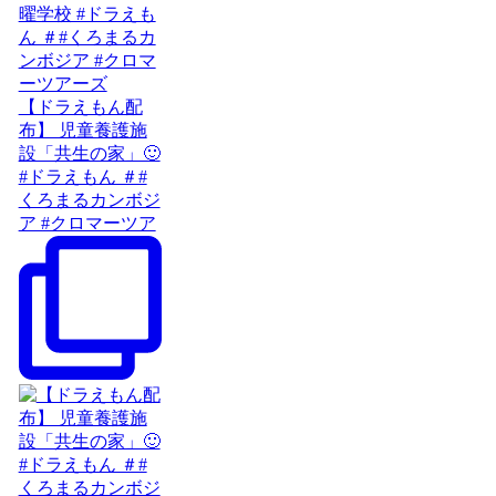
【ドラえもん配
布】 児童養護施
設「共生の家」🙂
#ドラえもん ＃#
くろまるカンボジ
ア #クロマーツア