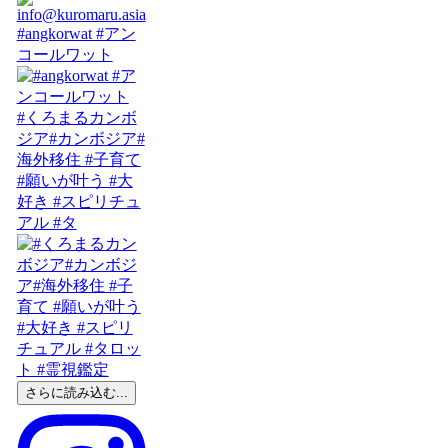
#angkorwat #アン
コールワット
#くろまるカンボ
ジア#カンボジア#
海外移住 #子育て
#願いが叶う #大
好き #スピリチュ
アル #タ
さらに読み込む...