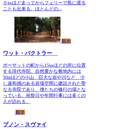
０㎞ほど走ってからフェリーで島に渡る
ことも出来る。ほとんどの...
観光
ワット・バクトラー
ポーサットの町から15㎞ほどの所に位置
する現代寺院。自然豊かな敷地内には
50mほどの小山、巨大な岩や川など、少
し違和感のある岩場空間に建設された聖
なる寺院であり、僧たちの修行の場とな
っている。祝祭日や年間行事には多くの
人が訪れる。
観光
プノン・スヴァイ