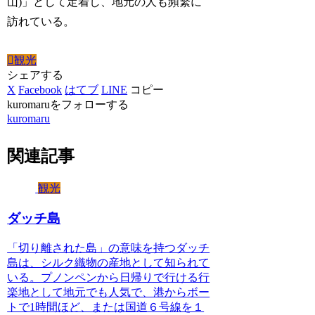
山)」として定着し、地元の人も頻繁に
訪れている。
観光
シェアする
X
Facebook
はてブ
LINE
コピー
kuromaruをフォローする
kuromaru
関連記事
観光
ダッチ島
「切り離された島」の意味を持つダッチ
島は、シルク織物の産地として知られて
いる。プノンペンから日帰りで行ける行
楽地として地元でも人気で、港からボー
トで1時間ほど、または国道６号線を１