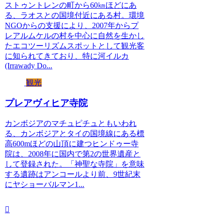
ストゥントレンの町から60㎞ほどにあ
る、ラオスとの国境付近にある村。環境
NGOからの支援により、2007年からプ
レアルムケルの村を中心に自然を生かし
たエコツーリズムスポットとして観光客
に知られてきており、特に河イルカ
(Irrawady Do...
観光
プレアヴィヒア寺院
カンボジアのマチュピチュともいわれ
る、カンボジアとタイの国境線にある標
高600mほどの山頂に建つヒンドゥー寺
院は、2008年に国内で第2の世界遺産と
して登録された。「神聖な寺院」を意味
する遺跡はアンコールより前、9世紀末
にヤショーバルマン1...