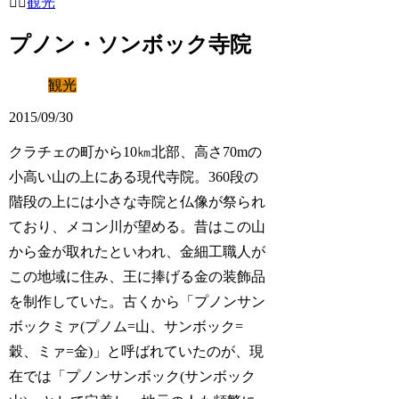
観光
プノン・ソンボック寺院
観光
2015/09/30
クラチェの町から10㎞北部、高さ70mの
小高い山の上にある現代寺院。360段の
階段の上には小さな寺院と仏像が祭られ
ており、メコン川が望める。昔はこの山
から金が取れたといわれ、金細工職人が
この地域に住み、王に捧げる金の装飾品
を制作していた。古くから「プノンサン
ボックミァ(プノム=山、サンボック=
穀、ミァ=金)」と呼ばれていたのが、現
在では「プノンサンボック(サンボック