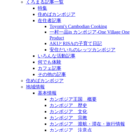
くろまる記事一覧
特集
住めばカンボジア
在住者記事
Toyomi’s Cambodian Cooking
一村一品in カンボジア-One Village One
Product
AKIとRISAの子育て日記
安住だいちのレッツカンボジア
いろんな活動記事
何でも体験
カフェ記事
その他の記事
住めばカンボジア
地域情報
基本情報
カンボジア王国 概要
カンボジア 歴史
カンボジア 文化
カンボジア 宗教
カンボジア 渡航・滞在・旅行情報
カンボジア 注意点