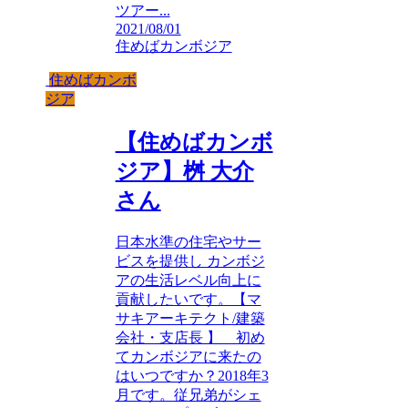
ツアー...
2021/08/01
住めばカンボジア
住めばカンボ
ジア
【住めばカンボ
ジア】桝 大介
さん
日本水準の住宅やサー
ビスを提供し カンボジ
アの生活レベル向上に
貢献したいです。【マ
サキアーキテクト/建築
会社・支店長 】 初め
てカンボジアに来たの
はいつですか？2018年3
月です。従兄弟がシェ