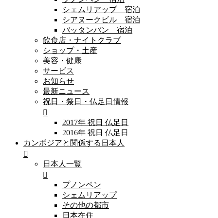
シェムリアップ 宿泊
シアヌークビル 宿泊
バッタンバン 宿泊
飲食店・ナイトクラブ
ショップ・土産
美容・健康
サービス
お知らせ
最新ニュース
祝日・祭日・仏足日情報
2017年 祝日 仏足日
2016年 祝日 仏足日
カンボジアと関係する日本人
日本人一覧
プノンペン
シェムリアップ
その他の都市
日本在住