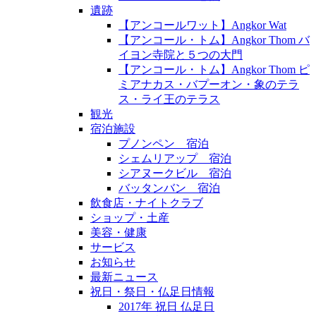
遺跡
【アンコールワット】Angkor Wat
【アンコール・トム】Angkor Thom バ
イヨン寺院と５つの大門
【アンコール・トム】Angkor Thom ピ
ミアナカス・バプーオン・象のテラ
ス・ライ王のテラス
観光
宿泊施設
プノンペン 宿泊
シェムリアップ 宿泊
シアヌークビル 宿泊
バッタンバン 宿泊
飲食店・ナイトクラブ
ショップ・土産
美容・健康
サービス
お知らせ
最新ニュース
祝日・祭日・仏足日情報
2017年 祝日 仏足日