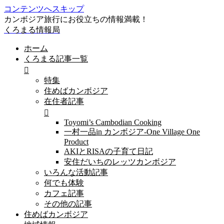
コンテンツへスキップ
カンボジア旅行にお役立ちの情報満載！
くろまる情報局
ホーム
くろまる記事一覧
特集
住めばカンボジア
在住者記事
Toyomi’s Cambodian Cooking
一村一品in カンボジア-One Village One
Product
AKIとRISAの子育て日記
安住だいちのレッツカンボジア
いろんな活動記事
何でも体験
カフェ記事
その他の記事
住めばカンボジア