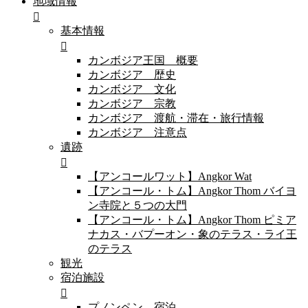
地域情報
基本情報
カンボジア王国 概要
カンボジア 歴史
カンボジア 文化
カンボジア 宗教
カンボジア 渡航・滞在・旅行情報
カンボジア 注意点
遺跡
【アンコールワット】Angkor Wat
【アンコール・トム】Angkor Thom バイヨ
ン寺院と５つの大門
【アンコール・トム】Angkor Thom ピミア
ナカス・バプーオン・象のテラス・ライ王
のテラス
観光
宿泊施設
プノンペン 宿泊