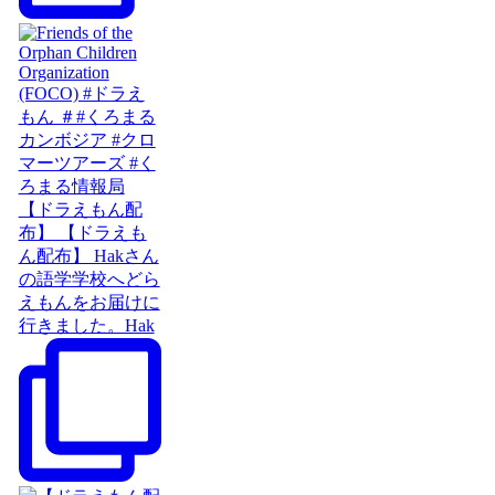
【ドラえもん配
布】 【ドラえも
ん配布】 Hakさん
の語学学校へどら
えもんをお届けに
行きました。Hak