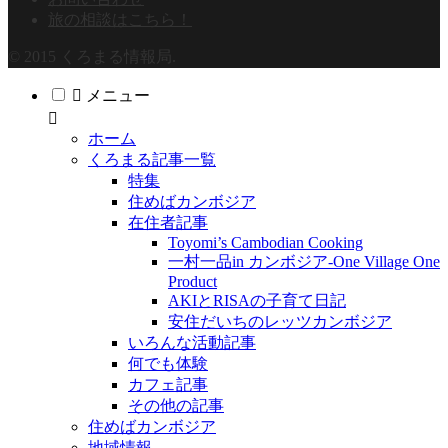
旅の相談はこちら！
© 2015 くろまる情報局.
メニュー
ホーム
くろまる記事一覧
特集
住めばカンボジア
在住者記事
Toyomi’s Cambodian Cooking
一村一品in カンボジア-One Village One
Product
AKIとRISAの子育て日記
安住だいちのレッツカンボジア
いろんな活動記事
何でも体験
カフェ記事
その他の記事
住めばカンボジア
地域情報