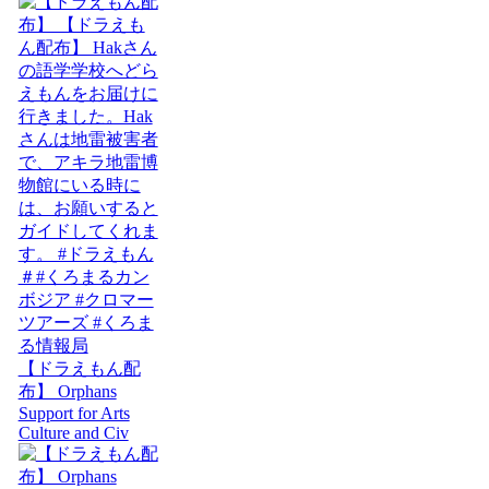
【ドラえもん配
布】 Orphans
Support for Arts
Culture and Civ