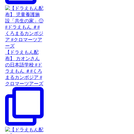
【ドラえもん配
布】 カオンさん
の日本語学校 #ド
ラえもん ＃#くろ
まるカンボジア #
クロマーツアーズ