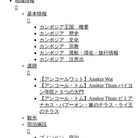
地域情報
基本情報
カンボジア王国 概要
カンボジア 歴史
カンボジア 文化
カンボジア 宗教
カンボジア 渡航・滞在・旅行情報
カンボジア 注意点
遺跡
【アンコールワット】Angkor Wat
【アンコール・トム】Angkor Thom バイヨ
ン寺院と５つの大門
【アンコール・トム】Angkor Thom ピミア
ナカス・バプーオン・象のテラス・ライ王
のテラス
観光
宿泊施設
プノンペン 宿泊