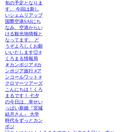
こんにちは！くろ
まるです！ 七夕
の今日は、幸せい
っぱい新婚『宮城
結月さん』 大学
時代をずっとカン
ボジ