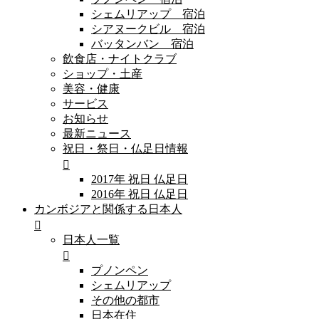
シェムリアップ 宿泊
シアヌークビル 宿泊
バッタンバン 宿泊
飲食店・ナイトクラブ
ショップ・土産
美容・健康
サービス
お知らせ
最新ニュース
祝日・祭日・仏足日情報
2017年 祝日 仏足日
2016年 祝日 仏足日
カンボジアと関係する日本人
日本人一覧
プノンペン
シェムリアップ
その他の都市
日本在住