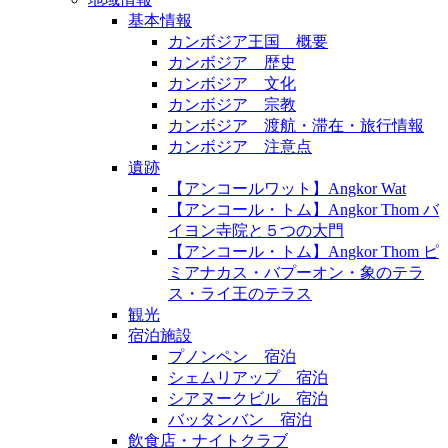
基本情報
カンボジア王国 概要
カンボジア 歴史
カンボジア 文化
カンボジア 宗教
カンボジア 渡航・滞在・旅行情報
カンボジア 注意点
遺跡
【アンコールワット】Angkor Wat
【アンコール・トム】Angkor Thom バ
イヨン寺院と５つの大門
【アンコール・トム】Angkor Thom ピ
ミアナカス・バプーオン・象のテラ
ス・ライ王のテラス
観光
宿泊施設
プノンペン 宿泊
シェムリアップ 宿泊
シアヌークビル 宿泊
バッタンバン 宿泊
飲食店・ナイトクラブ