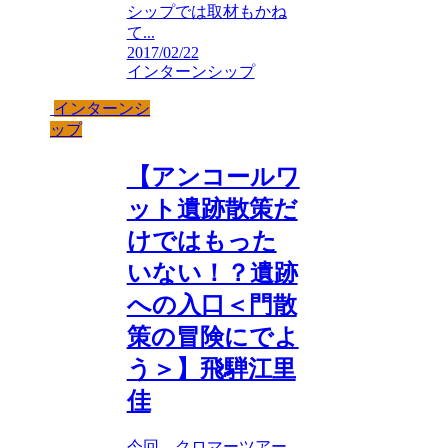
シップでは取材もかね
て...
2017/02/22
インターンシップ
インターンシ
ップ
【アンコールワ
ット遺跡散策だ
けではもった
いない！？遺跡
への入口＜門散
策の冒険にでよ
う＞】飛騨江里
佳
今回、クロマーツアー