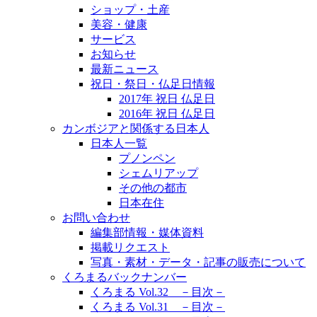
ショップ・土産
美容・健康
サービス
お知らせ
最新ニュース
祝日・祭日・仏足日情報
2017年 祝日 仏足日
2016年 祝日 仏足日
カンボジアと関係する日本人
日本人一覧
プノンペン
シェムリアップ
その他の都市
日本在住
お問い合わせ
編集部情報・媒体資料
掲載リクエスト
写真・素材・データ・記事の販売について
くろまるバックナンバー
くろまる Vol.32 －目次－
くろまる Vol.31 －目次－