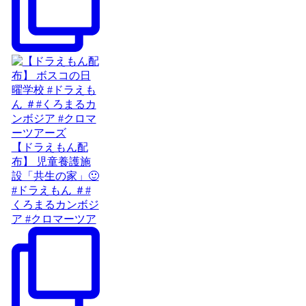
【ドラえもん配
布】 児童養護施
設「共生の家」🙂
#ドラえもん ＃#
くろまるカンボジ
ア #クロマーツア