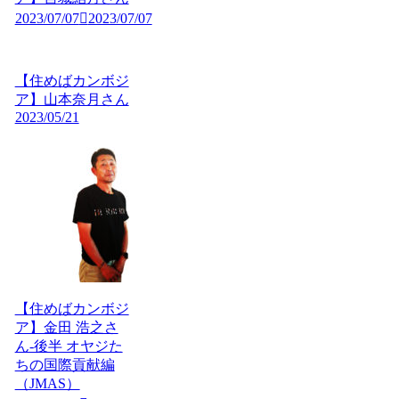
2023/07/07
2023/07/07
【住めばカンボジ
ア】山本奈月さん
2023/05/21
【住めばカンボジ
ア】金田 浩之さ
ん-後半 オヤジた
ちの国際貢献編
（JMAS）