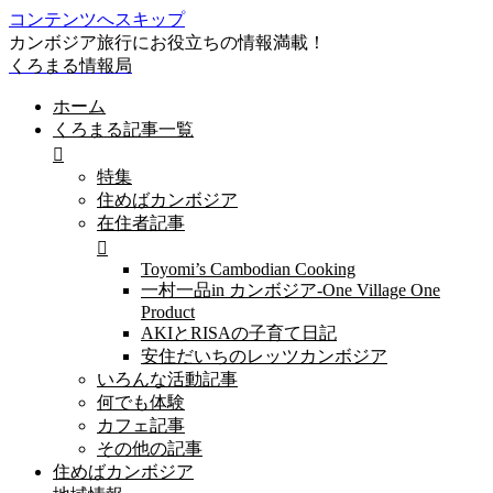
コンテンツへスキップ
カンボジア旅行にお役立ちの情報満載！
くろまる情報局
ホーム
くろまる記事一覧
特集
住めばカンボジア
在住者記事
Toyomi’s Cambodian Cooking
一村一品in カンボジア-One Village One
Product
AKIとRISAの子育て日記
安住だいちのレッツカンボジア
いろんな活動記事
何でも体験
カフェ記事
その他の記事
住めばカンボジア