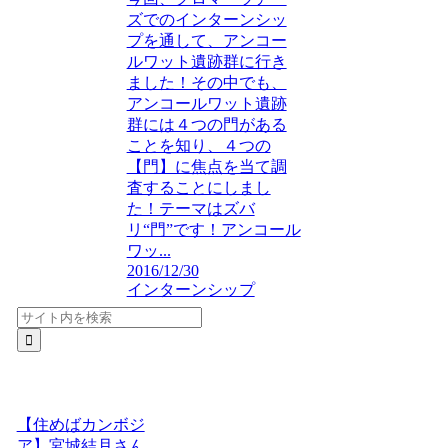
ズでのインターンシッ
プを通して、アンコー
ルワット遺跡群に行き
ました！その中でも、
アンコールワット遺跡
群には４つの門がある
ことを知り、４つの
【門】に焦点を当て調
査することにしまし
た！テーマはズバ
リ“門”です！アンコール
ワッ...
2016/12/30
インターンシップ
【住めばカンボジ
ア】宮城結月さん