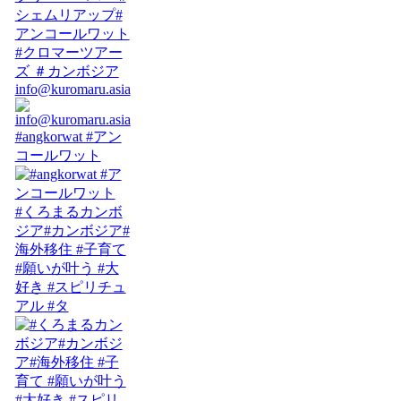
info@kuromaru.asia
#angkorwat #アン
コールワット
#くろまるカンボ
ジア#カンボジア#
海外移住 #子育て
#願いが叶う #大
好き #スピリチュ
アル #タ