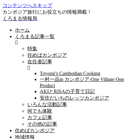
コンテンツへスキップ
カンボジア旅行にお役立ちの情報満載！
くろまる情報局
ホーム
くろまる記事一覧
特集
住めばカンボジア
在住者記事
Toyomi’s Cambodian Cooking
一村一品in カンボジア-One Village One
Product
AKIとRISAの子育て日記
安住だいちのレッツカンボジア
いろんな活動記事
何でも体験
カフェ記事
その他の記事
住めばカンボジア
地域情報