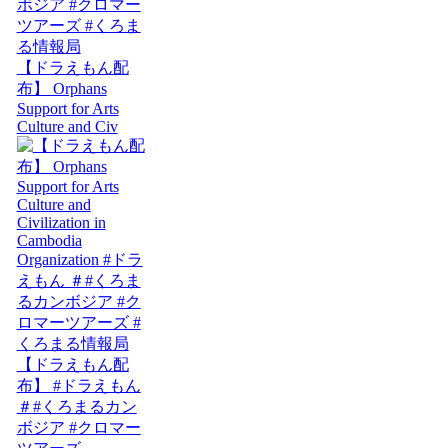
【ドラえもん配
布】 Orphans
Support for Arts
Culture and Civ
【ドラえもん配
布】 #ドラえもん
＃#くろまるカン
ボジア #クロマー