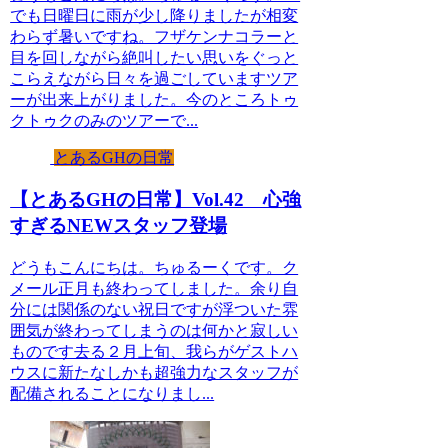
でも日曜日に雨が少し降りましたが相変
わらず暑いですね。フザケンナコラーと
目を回しながら絶叫したい思いをぐっと
こらえながら日々を過ごしていますツア
ーが出来上がりました。今のところトゥ
クトゥクのみのツアーで...
とあるGHの日常
【とあるGHの日常】Vol.42 心強
すぎるNEWスタッフ登場
どうもこんにちは。ちゅるーくです。ク
メール正月も終わってしました。余り自
分には関係のない祝日ですが浮ついた雰
囲気が終わってしまうのは何かと寂しい
ものです去る２月上旬、我らがゲストハ
ウスに新たなしかも超強力なスタッフが
配備されることになりまし...