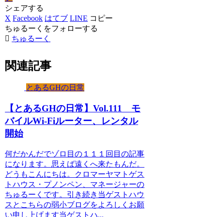
シェアする
X
Facebook
はてブ
LINE
コピー
ちゅるーくをフォローする
ちゅるーく
関連記事
とあるGHの日常
【とあるGHの日常】Vol.111 モ
バイルWi-Fiルーター、レンタル
開始
何だかんだでゾロ目の１１１回目の記事
になります。思えば遠くへ来たもんだ。
どうもこんにちは。クロマーヤマトゲス
トハウス・プノンペン、マネージャーの
ちゅるーくです。引き続き当ゲストハウ
スとこちらの弱小ブログをよろしくお願
い申し上げます当ゲストハ...