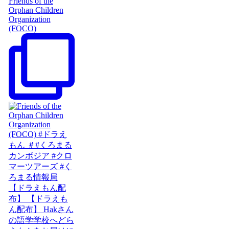
Friends of the
Orphan Children
Organization
(FOCO)
【ドラえもん配
布】 【ドラえも
ん配布】 Hakさん
の語学学校へどら