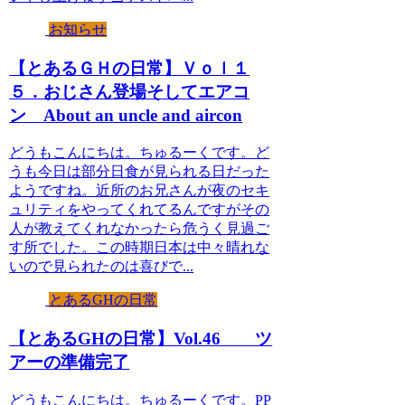
お知らせ
【とあるＧＨの日常】Ｖｏｌ１
５．おじさん登場そしてエアコ
ン About an uncle and aircon
どうもこんにちは。ちゅるーくです。ど
うも今日は部分日食が見られる日だった
ようですね。近所のお兄さんが夜のセキ
ュリティをやってくれてるんですがその
人が教えてくれなかったら危うく見過ご
す所でした。この時期日本は中々晴れな
いので見られたのは喜びで...
とあるGHの日常
【とあるGHの日常】Vol.46 ツ
アーの準備完了
どうもこんにちは。ちゅるーくです。PP