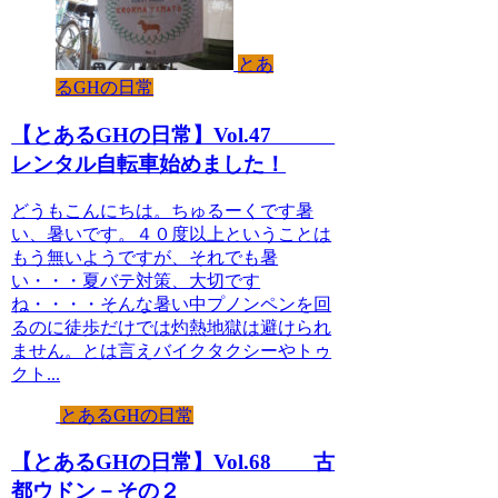
とあ
るGHの日常
【とあるGHの日常】Vol.47
レンタル自転車始めました！
どうもこんにちは。ちゅるーくです暑
い、暑いです。４０度以上ということは
もう無いようですが、それでも暑
い・・・夏バテ対策、大切です
ね・・・・そんな暑い中プノンペンを回
るのに徒歩だけでは灼熱地獄は避けられ
ません。とは言えバイクタクシーやトゥ
クト...
とあるGHの日常
【とあるGHの日常】Vol.68 古
都ウドン－その２