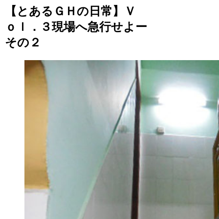
【とあるＧＨの日常】Ｖ
ｏｌ．３現場へ急行せよー
その２