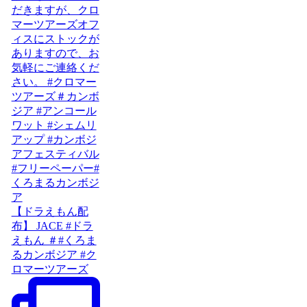
【ドラえもん配
布】 JACE #ドラ
えもん ＃#くろま
るカンボジア #ク
ロマーツアーズ