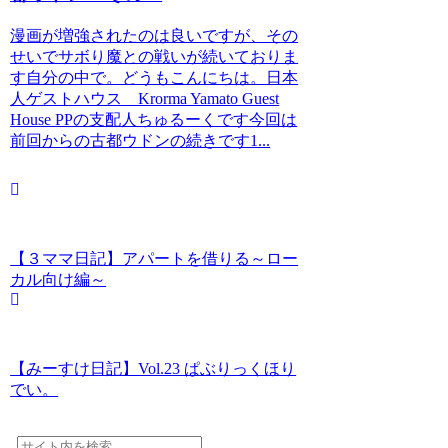
漫画が増強されたのは良いですが、その
せいでサボり魔との戦いが続いておりま
す自分の中で。どうもこんにちは。日本
人ゲストハウス Krorma Yamato Guest
House PPの支配人ちゅるーくです今回は
前回からの古都ウドンの続きです1...
【３ママ日記】アパートを借りる～ロー
カル向け編～
【みーすけ日記】Vol.23 ぱぶりっくほり
でい。