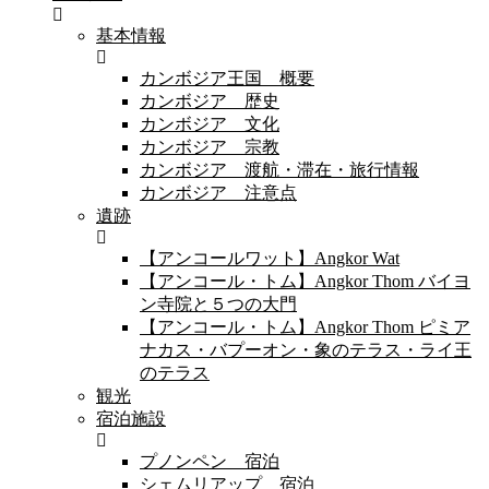
基本情報
カンボジア王国 概要
カンボジア 歴史
カンボジア 文化
カンボジア 宗教
カンボジア 渡航・滞在・旅行情報
カンボジア 注意点
遺跡
【アンコールワット】Angkor Wat
【アンコール・トム】Angkor Thom バイヨ
ン寺院と５つの大門
【アンコール・トム】Angkor Thom ピミア
ナカス・バプーオン・象のテラス・ライ王
のテラス
観光
宿泊施設
プノンペン 宿泊
シェムリアップ 宿泊