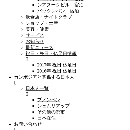
シアヌークビル 宿泊
バッタンバン 宿泊
飲食店・ナイトクラブ
ショップ・土産
美容・健康
サービス
お知らせ
最新ニュース
祝日・祭日・仏足日情報
2017年 祝日 仏足日
2016年 祝日 仏足日
カンボジアと関係する日本人
日本人一覧
プノンペン
シェムリアップ
その他の都市
日本在住
お問い合わせ