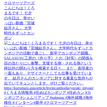
こんにちは！くろ
まるです！ 七夕
の今日は、幸せい
っぱい新婚『宮城
結月さん』 大学
時代をずっとカン
ボジ