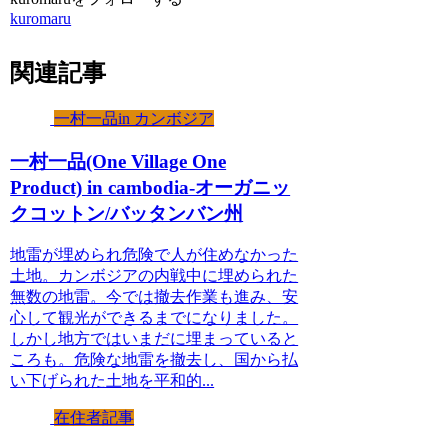
kuromaru
関連記事
一村一品in カンボジア
一村一品(One Village One
Product) in cambodia-オーガニッ
クコットン/バッタンバン州
地雷が埋められ危険で人が住めなかった
土地。カンボジアの内戦中に埋められた
無数の地雷。今では撤去作業も進み、安
心して観光ができるまでになりました。
しかし地方ではいまだに埋まっていると
ころも。危険な地雷を撤去し、国から払
い下げられた土地を平和的...
在住者記事