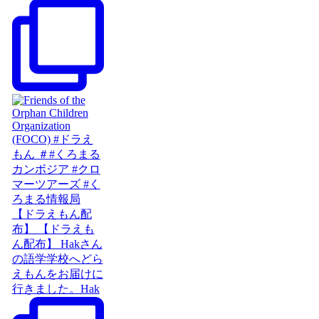
【ドラえもん配
布】 【ドラえも
ん配布】 Hakさん
の語学学校へどら
えもんをお届けに
行きました。Hak