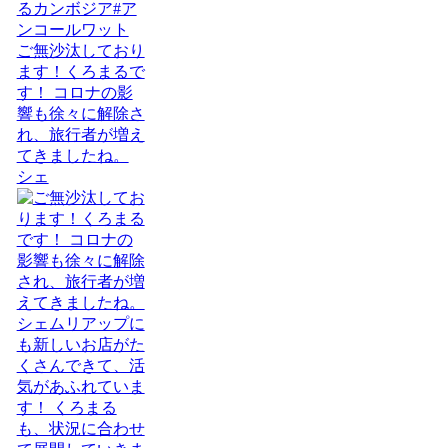
ご無沙汰しており
ます！くろまるで
す！ コロナの影
響も徐々に解除さ
れ、旅行者が増え
てきましたね。
シェ