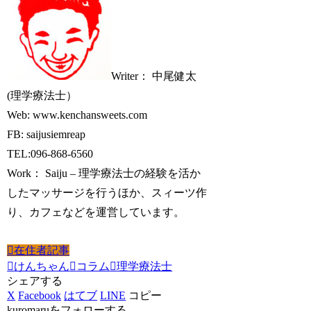
Writer： 中尾健太
(理学療法士）
Web: www.kenchansweets.com
FB: saijusiemreap
TEL:096-868-6560
Work： Saiju – 理学療法士の経験を活か
したマッサージを行うほか、スィーツ作
り、カフェなどを運営しています。
在住者記事
けんちゃん
コラム
理学療法士
シェアする
X
Facebook
はてブ
LINE
コピー
kuromaruをフォローする