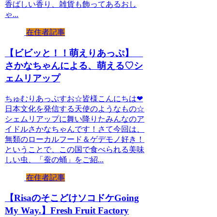
香ばしい香り、雑貨も飾ってあるおし
ゃ...
在住者記事
【ビビッと！！萌えりあっぷ】
さかなちゃんによる、萌える♡シ
ェムリアップ
ちゅむりあっぷすお☆皆様こんにちは❤
日本文化を発信する天使のようなもの☆
シェムリアップに舞い降りたみんなのア
イドルさかなちゃんです！さて今回は、
無類のローカルフード＆ゲデモノ好き！
ということで、この国で食べられる美味
しい虫、「蚕の蛹」をご紹...
在住者記事
【RisaのそこどけソコドケGoing
My Way.】Fresh Fruit Factory