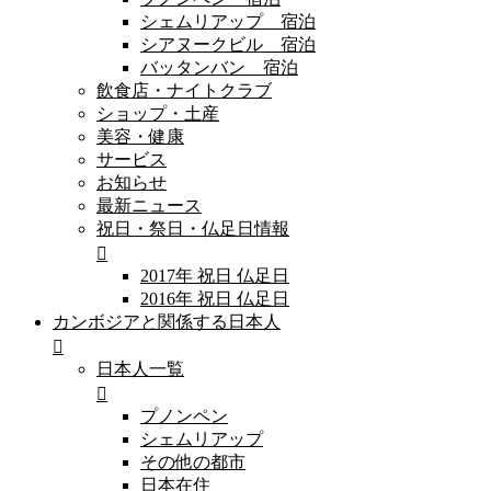
シェムリアップ 宿泊
シアヌークビル 宿泊
バッタンバン 宿泊
飲食店・ナイトクラブ
ショップ・土産
美容・健康
サービス
お知らせ
最新ニュース
祝日・祭日・仏足日情報
2017年 祝日 仏足日
2016年 祝日 仏足日
カンボジアと関係する日本人
日本人一覧
プノンペン
シェムリアップ
その他の都市
日本在住