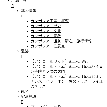
地域情報
基本情報
カンボジア王国 概要
カンボジア 歴史
カンボジア 文化
カンボジア 宗教
カンボジア 渡航・滞在・旅行情報
カンボジア 注意点
遺跡
【アンコールワット】Angkor Wat
【アンコール・トム】Angkor Thom バイヨ
ン寺院と５つの大門
【アンコール・トム】Angkor Thom ピミア
ナカス・バプーオン・象のテラス・ライ王
のテラス
観光
宿泊施設
プノンペン 宿泊