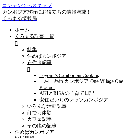
コンテンツへスキップ
カンボジア旅行にお役立ちの情報満載！
くろまる情報局
ホーム
くろまる記事一覧
特集
住めばカンボジア
在住者記事
Toyomi’s Cambodian Cooking
一村一品in カンボジア-One Village One
Product
AKIとRISAの子育て日記
安住だいちのレッツカンボジア
いろんな活動記事
何でも体験
カフェ記事
その他の記事
住めばカンボジア