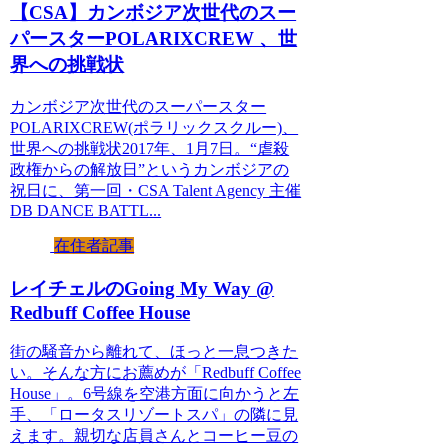
【CSA】カンボジア次世代のスー
パースターPOLARIXCREW 、世
界への挑戦状
カンボジア次世代のスーパースター
POLARIXCREW(ポラリックスクルー)、
世界への挑戦状2017年、1月7日。“虐殺
政権からの解放日”というカンボジアの
祝日に、第一回・CSA Talent Agency 主催
DB DANCE BATTL...
在住者記事
レイチェルのGoing My Way @
Redbuff Coffee House
街の騒音から離れて、ほっと一息つきた
い。そんな方にお薦めが「Redbuff Coffee
House」。6号線を空港方面に向かうと左
手、「ロータスリゾートスパ」の隣に見
えます。親切な店員さんとコーヒー豆の