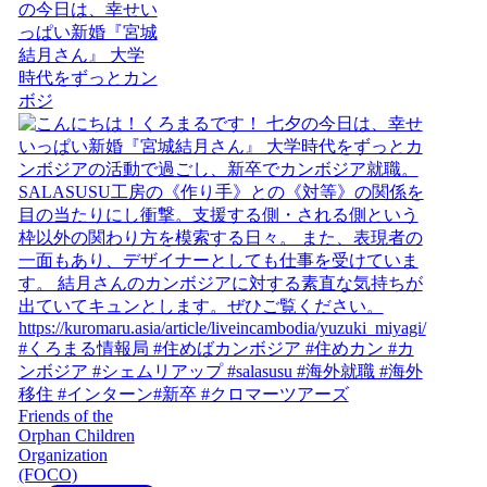
の今日は、幸せい
っぱい新婚『宮城
結月さん』 大学
時代をずっとカン
ボジ
Friends of the
Orphan Children
Organization
(FOCO)