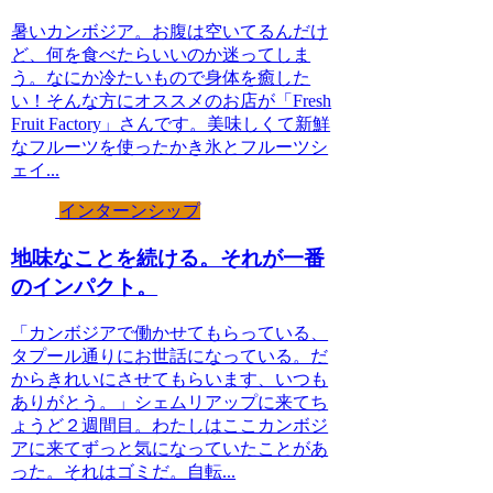
暑いカンボジア。お腹は空いてるんだけ
ど、何を食べたらいいのか迷ってしま
う。なにか冷たいもので身体を癒した
い！そんな方にオススメのお店が「Fresh
Fruit Factory」さんです。美味しくて新鮮
なフルーツを使ったかき氷とフルーツシ
ェイ...
インターンシップ
地味なことを続ける。それが一番
のインパクト。
「カンボジアで働かせてもらっている、
タプール通りにお世話になっている。だ
からきれいにさせてもらいます、いつも
ありがとう。」シェムリアップに来てち
ょうど２週間目。わたしはここカンボジ
アに来てずっと気になっていたことがあ
った。それはゴミだ。自転...