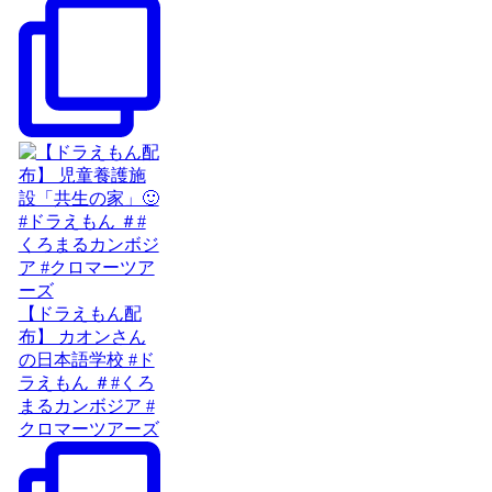
【ドラえもん配
布】 カオンさん
の日本語学校 #ド
ラえもん ＃#くろ
まるカンボジア #
クロマーツアーズ