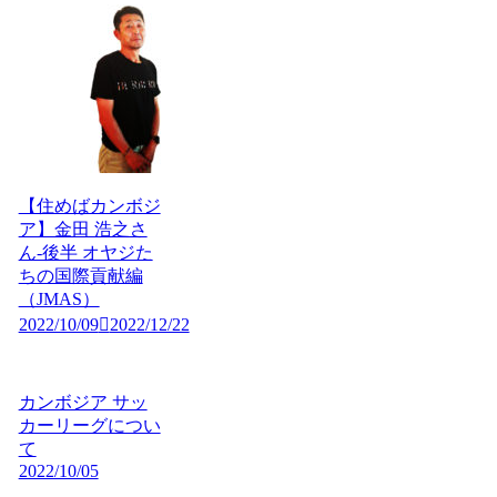
【住めばカンボジ
ア】金田 浩之さ
ん-後半 オヤジた
ちの国際貢献編
（JMAS）
2022/10/09
2022/12/22
カンボジア サッ
カーリーグについ
て
2022/10/05