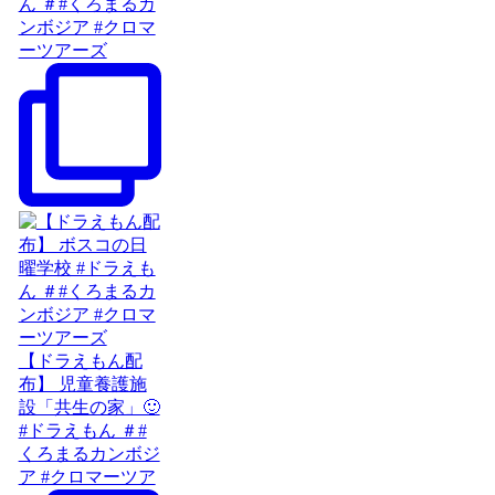
ん ＃#くろまるカ
ンボジア #クロマ
ーツアーズ
【ドラえもん配
布】 児童養護施
設「共生の家」🙂
#ドラえもん ＃#
くろまるカンボジ
ア #クロマーツア