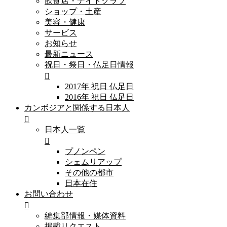
飲食店・ナイトクラブ
ショップ・土産
美容・健康
サービス
お知らせ
最新ニュース
祝日・祭日・仏足日情報
2017年 祝日 仏足日
2016年 祝日 仏足日
カンボジアと関係する日本人
日本人一覧
プノンペン
シェムリアップ
その他の都市
日本在住
お問い合わせ
編集部情報・媒体資料
掲載リクエスト