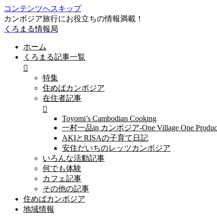
コンテンツへスキップ
カンボジア旅行にお役立ちの情報満載！
くろまる情報局
ホーム
くろまる記事一覧
特集
住めばカンボジア
在住者記事
Toyomi’s Cambodian Cooking
一村一品in カンボジア-One Village One Produc
AKIとRISAの子育て日記
安住だいちのレッツカンボジア
いろんな活動記事
何でも体験
カフェ記事
その他の記事
住めばカンボジア
地域情報