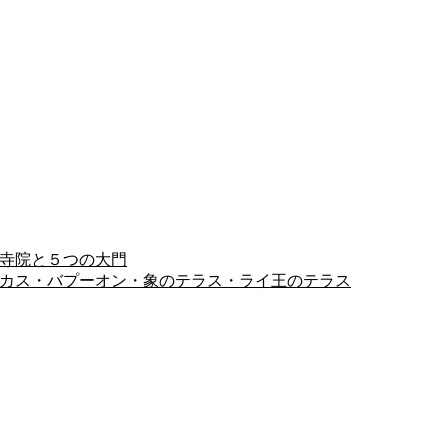
ヨン寺院と５つの大門
ピミアナカス・バプーオン・象のテラス・ライ王のテラス