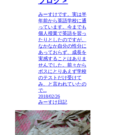
ブログ＞
みーすけです。実は半
年前から英語学校に通
っています。今までも
個人授業で英語を習っ
たりとしたのですが、
なかなか自分の性分に
あっておらず、成長を
実感することはありま
せんでした。前々から
ボスにとりあえず学校
のテストだけ受けて
み、と言われていたの
で...
2018/02/26
みーすけ日記