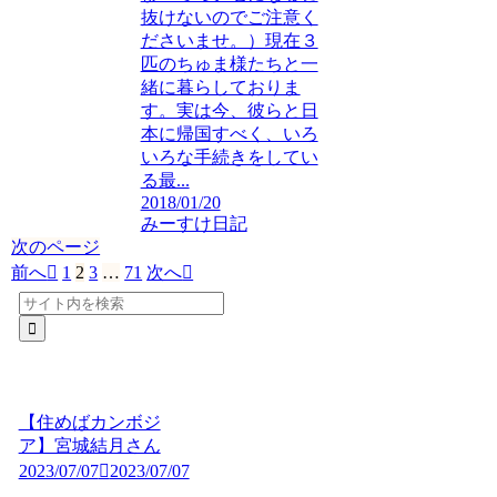
抜けないのでご注意く
ださいませ。）現在３
匹のちゅま様たちと一
緒に暮らしておりま
す。実は今、彼らと日
本に帰国すべく、いろ
いろな手続きをしてい
る最...
2018/01/20
みーすけ日記
次のページ
前へ
1
2
3
…
71
次へ
【住めばカンボジ
ア】宮城結月さん
2023/07/07
2023/07/07