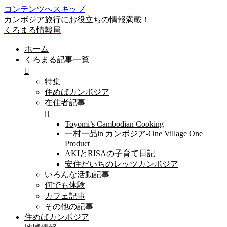
コンテンツへスキップ
カンボジア旅行にお役立ちの情報満載！
くろまる情報局
ホーム
くろまる記事一覧
特集
住めばカンボジア
在住者記事
Toyomi’s Cambodian Cooking
一村一品in カンボジア-One Village One
Product
AKIとRISAの子育て日記
安住だいちのレッツカンボジア
いろんな活動記事
何でも体験
カフェ記事
その他の記事
住めばカンボジア