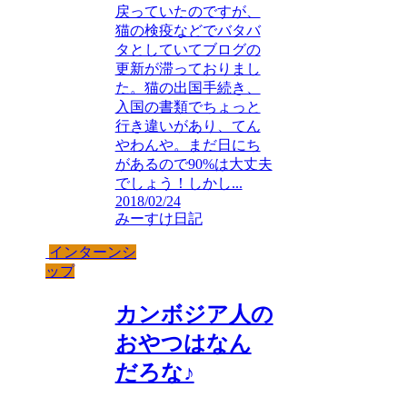
戻っていたのですが、
猫の検疫などでバタバ
タとしていてブログの
更新が滞っておりまし
た。猫の出国手続き、
入国の書類でちょっと
行き違いがあり、てん
やわんや。まだ日にち
があるので90%は大丈夫
でしょう！しかし...
2018/02/24
みーすけ日記
インターンシ
ップ
カンボジア人の
おやつはなん
だろな♪