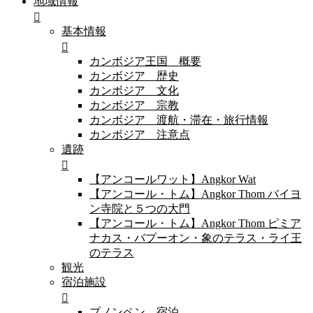
地域情報
基本情報
カンボジア王国 概要
カンボジア 歴史
カンボジア 文化
カンボジア 宗教
カンボジア 渡航・滞在・旅行情報
カンボジア 注意点
遺跡
【アンコールワット】Angkor Wat
【アンコール・トム】Angkor Thom バイヨ
ン寺院と５つの大門
【アンコール・トム】Angkor Thom ピミア
ナカス・バプーオン・象のテラス・ライ王
のテラス
観光
宿泊施設
プノンペン 宿泊