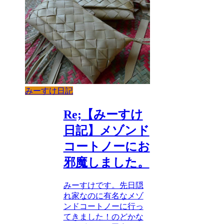
みーすけ日記
Re;【みーすけ
日記】メゾンド
コートノーにお
邪魔しました。
みーすけです。先日隠
れ家なのに有名なメゾ
ンドコートノーに行っ
てきました！のどかな