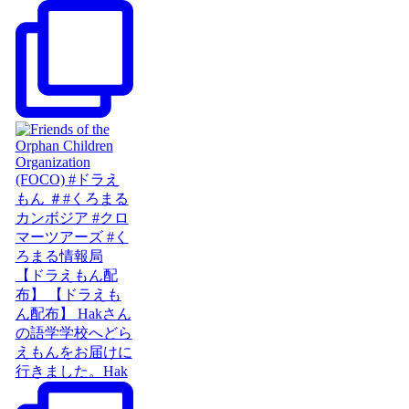
【ドラえもん配
布】 【ドラえも
ん配布】 Hakさん
の語学学校へどら
えもんをお届けに
行きました。Hak