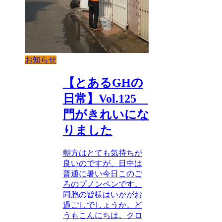
お知らせ
【とあるGHの
日常】Vol.125
門がきれいにな
りました
朝方はとても気持ちが
良いのですが、日中は
普通に暑い今日このご
ろのプノンペンです。
同胞の皆様はいかがお
過ごしでしょうか。ど
うもこんにちは。クロ