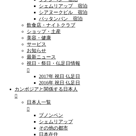
シェムリアップ 宿泊
シアヌークビル 宿泊
バッタンバン 宿泊
飲食店・ナイトクラブ
ショップ・土産
美容・健康
サービス
お知らせ
最新ニュース
祝日・祭日・仏足日情報
2017年 祝日 仏足日
2016年 祝日 仏足日
カンボジアと関係する日本人
日本人一覧
プノンペン
シェムリアップ
その他の都市
日本在住