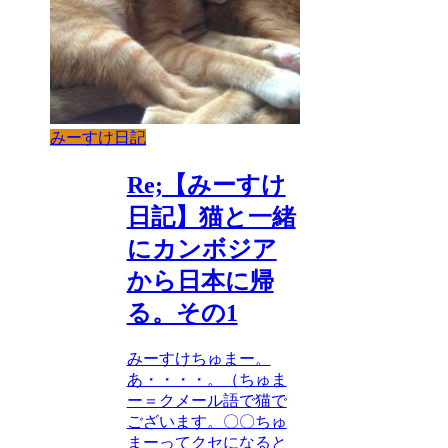
みーすけ日記
Re;【みーすけ
日記】猫と一緒
にカンボジア
から日本に帰
る。その1
みーすけちゅまー。
あ・・・・。（ちゅま
ー＝クメール語で猫で
ございます。〇〇ちゅ
まーってクセになると