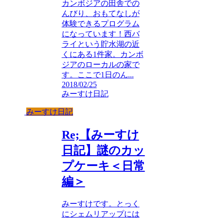
カンボジアの田舎での
んびり、おもてなしが
体験できるプログラム
になっています！西バ
ライという貯水湖の近
くにある1件家。カンボ
ジアのローカルの家で
す。ここで1日のん...
2018/02/25
みーすけ日記
みーすけ日記
Re;【みーすけ
日記】謎のカッ
プケーキ＜日常
編＞
みーすけです。とっく
にシェムリアップには