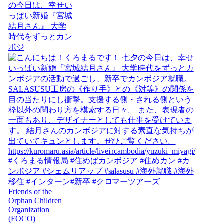
の今日は、幸せい
っぱい新婚『宮城
結月さん』 大学
時代をずっとカン
ボジ
Friends of the
Orphan Children
Organization
(FOCO)