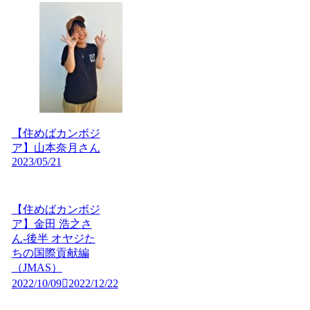
【住めばカンボジ
ア】山本奈月さん
2023/05/21
【住めばカンボジ
ア】金田 浩之さ
ん-後半 オヤジた
ちの国際貢献編
（JMAS）
2022/10/09
2022/12/22