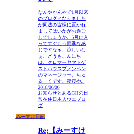
なんやかんやで1月以来
のブログとなりました
が同法の皆様に置かれ
ましてはいかがお過ご
しでしょうか。5月に入
ってすぐもう雨季な感
じですなぁ、涼しいな
ぁ。どうもこんにち
は。クロマーヤマトゲ
ストハウスプノンペン
のマネージャー、ちゅ
るーくです。夜寝や...
2018/06/06
お知らせ
とあるGHの日
常
在住日本人ウエブロ
グ
みーすけ日記
Re;【みーすけ