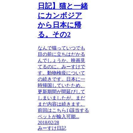
日記】猫と一緒
にカンボジア
から日本に帰
る。その2
なんで猫っていつでも
目の前に立ちはだかる
んでしょうか。映画見
てるのに。みーすけで
す。動物検疫について
の続きです。日本に一
時帰国していたため、
更新期間が間延びして
しまいましたが、まだ
まだ内容は続きます。
前回はこちら1)該当する
ペットが輸入可能...
2018/02/28
みーすけ日記