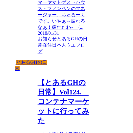
マーヤマトゲストハウ
ス・プノンペンのマネ
ージャー、ちゅるーく
です。いやぁ～疲れる
なぁ！疲れたわ~！(...
2018/01/31
お知らせ
とあるGHの日
常
在住日本人ウエブロ
グ
とあるGHの日
常
【とあるGHの
日常】Vol124.
コンテナマーケ
ットに行ってみ
た