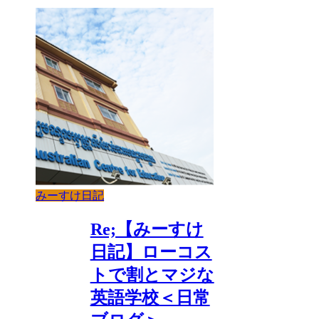
みーすけ日記
Re;【みーすけ
日記】ローコス
トで割とマジな
英語学校＜日常