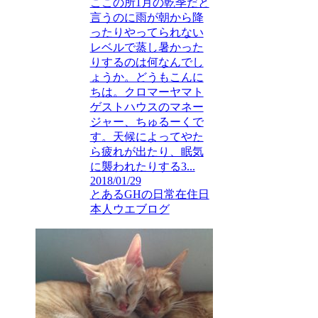
ここの所1月の乾季だと
言うのに雨が朝から降
ったりやってられない
レベルで蒸し暑かった
りするのは何なんでし
ょうか。どうもこんに
ちは。クロマーヤマト
ゲストハウスのマネー
ジャー、ちゅるーくで
す。天候によってやた
ら疲れが出たり、眠気
に襲われたりする3...
2018/01/29
とあるGHの日常
在住日
本人ウエブログ