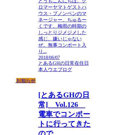
どうもこんにちは。ク
ロマーヤマトゲストハ
ウス・プノンペンのマ
ネージャー、ちゅるー
くです。梅雨の時期の
しっとりジメジメした
感じ、嫌いじゃない
ぜ。無事コンポート入
り...
2018/06/07
とあるGHの日常
在住日
本人ウエブログ
お知らせ
[とあるGHの日
常] Vol.126
電車でコンポー
トに行ってきた
ので