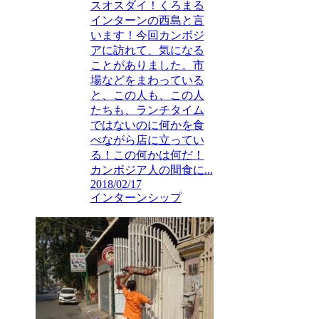
スオスダイ！くろまる
インターンの西島と言
います！今回カンボジ
アに訪れて、気になる
ことがありました。市
場などをまわっている
と、この人も、この人
たちも、ランチタイム
ではないのに何かを食
べながら店に立ってい
る！この何かは何だ！
カンボジア人の間食に...
2018/02/17
インターンシップ