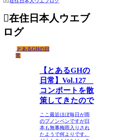
在住日本人ウエブログ
在住日本人ウエブ
ログ
とあるGHの日
常
【とあるGHの
日常】Vol.127
コンポートを散
策してきたので
ここ最近ほぼ毎日が雨
のプノンペンですが日
本も無事梅雨入りされ
たようで何よりです。