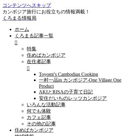
コンテンツへスキップ
カンボジア旅行にお役立ちの情報満載！
くろまる情報局
ホーム
くろまる記事一覧
特集
住めばカンボジア
在住者記事
Toyomi’s Cambodian Cooking
一村一品in カンボジア-One Village One
Product
AKIとRISAの子育て日記
安住だいちのレッツカンボジア
いろんな活動記事
何でも体験
カフェ記事
その他の記事
住めばカンボジア