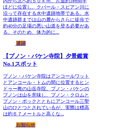
内から北へ約５０ｋｍ、片道約1時間半
ほどに位置し、クバール・スピアン川に
沿って存在する水中遺跡地帯である。水
中遺跡群までは山の麓からさらに徒歩で
約40分の足場の悪い山道を登る必要があ
る。そのため、体力的に...
遺跡
【プノン・バケン寺院】夕景鑑賞
No.1スポット
プノン・バケン寺院はアンコールワット
とアンコール・トムの間に位置するヒン
ドゥー教の山岳寺院。プノン・バケンの
プノンは山を意味し、プノン・クロムと
プノン・ボックとともにアンコール三聖
山のひとつとされているが、実際は標高
は約６７メートルと高くな...
お知らせ