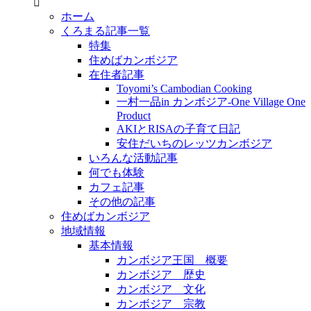
ホーム
くろまる記事一覧
特集
住めばカンボジア
在住者記事
Toyomi’s Cambodian Cooking
一村一品in カンボジア-One Village One
Product
AKIとRISAの子育て日記
安住だいちのレッツカンボジア
いろんな活動記事
何でも体験
カフェ記事
その他の記事
住めばカンボジア
地域情報
基本情報
カンボジア王国 概要
カンボジア 歴史
カンボジア 文化
カンボジア 宗教