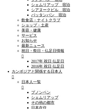
シェムリアップ 宿泊
シアヌークビル 宿泊
バッタンバン 宿泊
飲食店・ナイトクラブ
ショップ・土産
美容・健康
サービス
お知らせ
最新ニュース
祝日・祭日・仏足日情報
2017年 祝日 仏足日
2016年 祝日 仏足日
カンボジアと関係する日本人
日本人一覧
プノンペン
シェムリアップ
その他の都市
日本在住