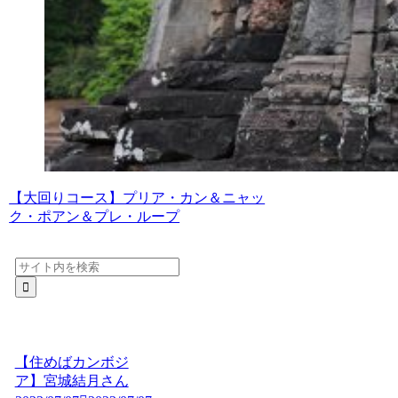
【大回りコース】プリア・カン＆ニャッ
ク・ポアン＆プレ・ループ
【住めばカンボジ
ア】宮城結月さん