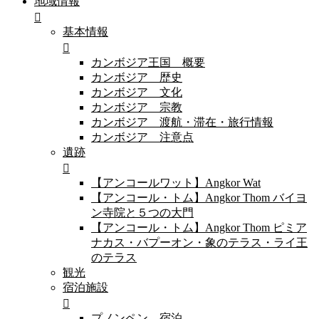
地域情報
基本情報
カンボジア王国 概要
カンボジア 歴史
カンボジア 文化
カンボジア 宗教
カンボジア 渡航・滞在・旅行情報
カンボジア 注意点
遺跡
【アンコールワット】Angkor Wat
【アンコール・トム】Angkor Thom バイヨ
ン寺院と５つの大門
【アンコール・トム】Angkor Thom ピミア
ナカス・バプーオン・象のテラス・ライ王
のテラス
観光
宿泊施設
プノンペン 宿泊