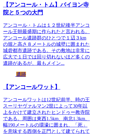
【アンコール・トム】バイヨン寺
院と５つの大門
アンコール・トムは１２世紀後半アンコ
ール王朝最盛期に作られたと言われる。
アンコール遺跡群のひとつで１辺３km
の堀と高さ８メートルの城壁に囲まれた
城砦都市遺跡である。その敷地は非常に
広大で１日では回り切れないほど多くの
遺跡があるが、最もメイン...
遺跡
【アンコールワット】
アンコールワットは12世紀前半、時の王
スーリヤヴァルマン2世によって30年以
上をかけて建立されたヒンドゥー教寺院
である。周囲は東西1.5km、南北1.3km、
幅190メートルの環濠に囲まれ、「死」
を意味する西側を正門として建てられて