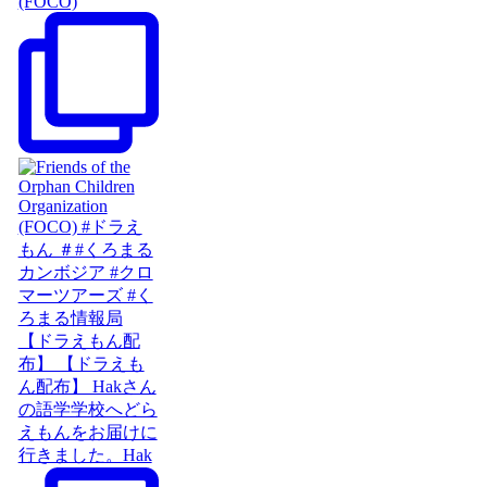
(FOCO)
【ドラえもん配
布】 【ドラえも
ん配布】 Hakさん
の語学学校へどら
えもんをお届けに
行きました。Hak