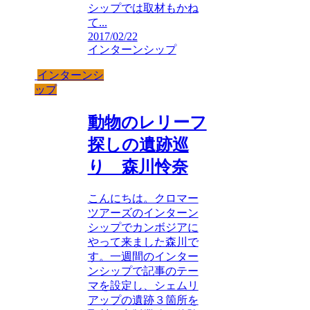
シップでは取材もかね
て...
2017/02/22
インターンシップ
インターンシ
ップ
動物のレリーフ
探しの遺跡巡
り 森川怜奈
こんにちは。クロマー
ツアーズのインターン
シップでカンボジアに
やって来ました森川で
す。一週間のインター
ンシップで記事のテー
マを設定し、シェムリ
アップの遺跡３箇所を