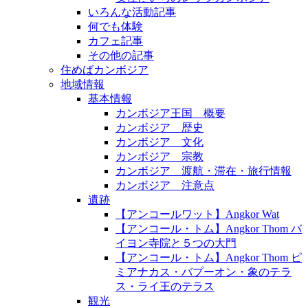
いろんな活動記事
何でも体験
カフェ記事
その他の記事
住めばカンボジア
地域情報
基本情報
カンボジア王国 概要
カンボジア 歴史
カンボジア 文化
カンボジア 宗教
カンボジア 渡航・滞在・旅行情報
カンボジア 注意点
遺跡
【アンコールワット】Angkor Wat
【アンコール・トム】Angkor Thom バ
イヨン寺院と５つの大門
【アンコール・トム】Angkor Thom ピ
ミアナカス・バプーオン・象のテラ
ス・ライ王のテラス
観光