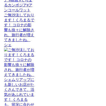
ご無沙汰しており
ます！くろまるで
す！ コロナの影
響も徐々に解除さ
れ、旅行者が増え
てきましたね。
シェ