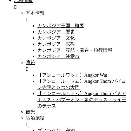
地域情報
基本情報
カンボジア王国 概要
カンボジア 歴史
カンボジア 文化
カンボジア 宗教
カンボジア 渡航・滞在・旅行情報
カンボジア 注意点
遺跡
【アンコールワット】Angkor Wat
【アンコール・トム】Angkor Thom バイヨ
ン寺院と５つの大門
【アンコール・トム】Angkor Thom ピミア
ナカス・バプーオン・象のテラス・ライ王
のテラス
観光
宿泊施設
プノンペン 宿泊