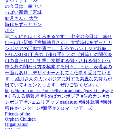
まるです！ 七夕
の今日は、幸せい
っぱい新婚『宮城
結月さん』 大学
時代をずっとカン
ボジ
Friends of the
Orphan Children
Organization