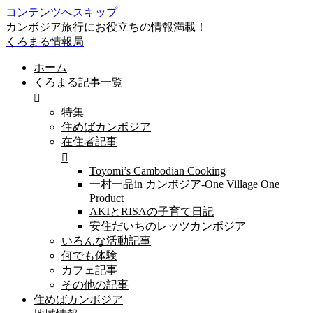
コンテンツへスキップ
カンボジア旅行にお役立ちの情報満載！
くろまる情報局
ホーム
くろまる記事一覧
特集
住めばカンボジア
在住者記事
Toyomi’s Cambodian Cooking
一村一品in カンボジア-One Village One
Product
AKIとRISAの子育て日記
安住だいちのレッツカンボジア
いろんな活動記事
何でも体験
カフェ記事
その他の記事
住めばカンボジア