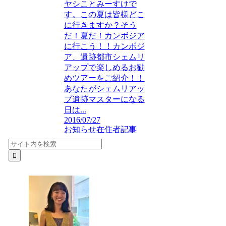
ヤシことみーすけで
す。この夏は皆様どこ
に行きますか？そう
だ！夏だ！カンボジア
に行こう！！カンボジ
ア、遺跡都市シェムリ
アップで楽しめるお勧
めツアーをご紹介！！
あなたがシェムリアッ
プ遺跡マスターになる
日は...
2016/07/27
お知らせ
在住者記事