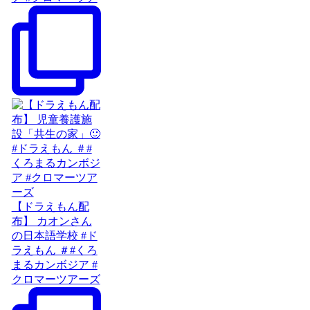
【ドラえもん配
布】 カオンさん
の日本語学校 #ド
ラえもん ＃#くろ
まるカンボジア #
クロマーツアーズ