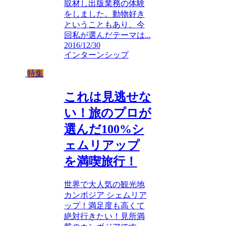
取材し出版業務の体験
をしました。動物好き
ということもあり、今
回私が選んだテーマは...
2016/12/30
インターンシップ
特集
これは見逃せな
い！旅のプロが
選んだ100%シ
ェムリアップ
を満喫旅行！
世界で大人気の観光地
カンボジア シェムリア
ップ！満足度も高くて
絶対行きたい！見所満