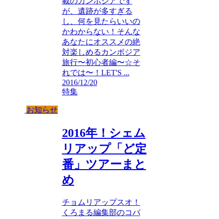
載のカンボジアです
が、遺跡が多すぎる
し、何を見たらいいの
かわからない！そんな
あなたにオススメの絶
対楽しめるカンボジア
旅行〜初心者編〜☆そ
れでは〜！LET'S ...
2016/12/20
特集
お知らせ
2016年！シェム
リアップ「ど定
番」ツアーまと
め
チョムリアップスオ！
くろまる編集部のコバ