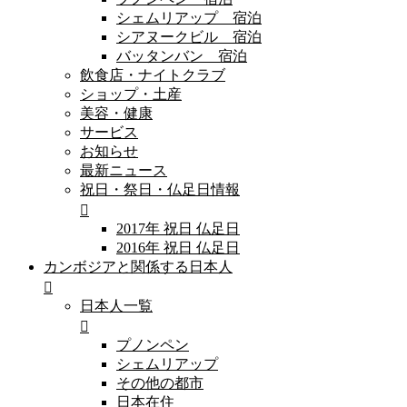
シェムリアップ 宿泊
シアヌークビル 宿泊
バッタンバン 宿泊
飲食店・ナイトクラブ
ショップ・土産
美容・健康
サービス
お知らせ
最新ニュース
祝日・祭日・仏足日情報
2017年 祝日 仏足日
2016年 祝日 仏足日
カンボジアと関係する日本人
日本人一覧
プノンペン
シェムリアップ
その他の都市
日本在住