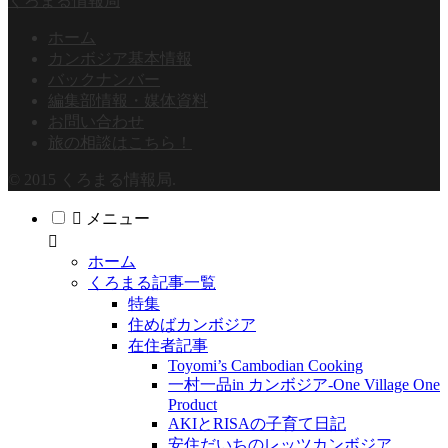
くろまる情報局
ホーム
カンボジア基本情報
バックナンバー
編集部情報・媒体資料
お問い合わせ
旅の相談はこちら！
© 2015 くろまる情報局.
メニュー
ホーム
くろまる記事一覧
特集
住めばカンボジア
在住者記事
Toyomi’s Cambodian Cooking
一村一品in カンボジア-One Village One
Product
AKIとRISAの子育て日記
安住だいちのレッツカンボジア