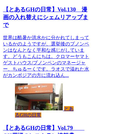
【とあるGHの日常】Vol.130 漫
画の入れ替えにシェムリアップま
で
世界は酷暑か洪水かに分かれてしまって
いるかのようですが、選挙後のプノンペ
ンはなんとなく平和な感じがしていま
す。どうもこんにちは。クロマーヤマト
ゲストハウス/プノンペンのマネージャ
ー、ちゅるーくです。ラオスで溢れた水
がカンボジアの方に流れ込ん...
とあ
るGHの日常
【とあるGHの日常】Vol.79