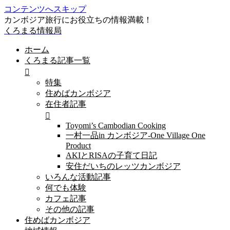
コンテンツへスキップ
カンボジア旅行にお役立ちの情報満載！
くろまる情報局
ホーム
くろまる記事一覧
特集
住めばカンボジア
在住者記事
Toyomi’s Cambodian Cooking
一村一品in カンボジア-One Village One
Product
AKIとRISAの子育て日記
安住だいちのレッツカンボジア
いろんな活動記事
何でも体験
カフェ記事
その他の記事
住めばカンボジア