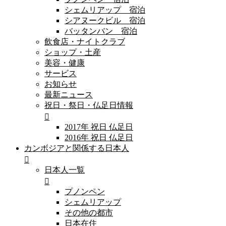
シェムリアップ 宿泊
シアヌークビル 宿泊
バッタンバン 宿泊
飲食店・ナイトクラブ
ショップ・土産
美容・健康
サービス
お知らせ
最新ニュース
祝日・祭日・仏足日情報
2017年 祝日 仏足日
2016年 祝日 仏足日
カンボジアと関係する日本人
日本人一覧
プノンペン
シェムリアップ
その他の都市
日本在住