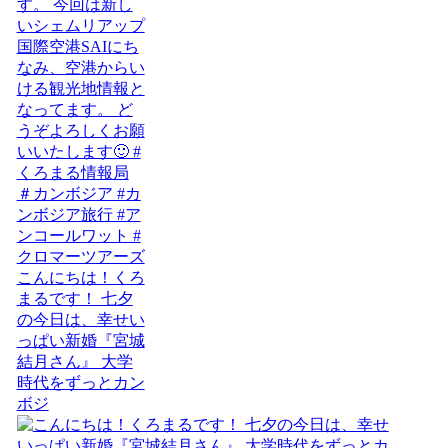
こんにちは！くろ
まるです！ 七夕
の今日は、幸せい
っぱい新婚『宮城
結月さん』 大学
時代をずっとカン
ボジ