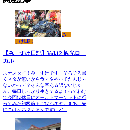
みー
すけ日記
【みーすけ日記】Vol.12 観光ロー
カル
スオスダイ！みーすけです！そろそろ書
くネタが無いから食ネタやってたんじゃ
ないかって？そんな事ある訳ないじゃ
ん。毎日しっかり生きてるよ！ってわけ
で今回は休日にオールドマーケットに行
ってみた初級編＋ごはんネタ。まあ、先
にごはんネタくるんですけど...