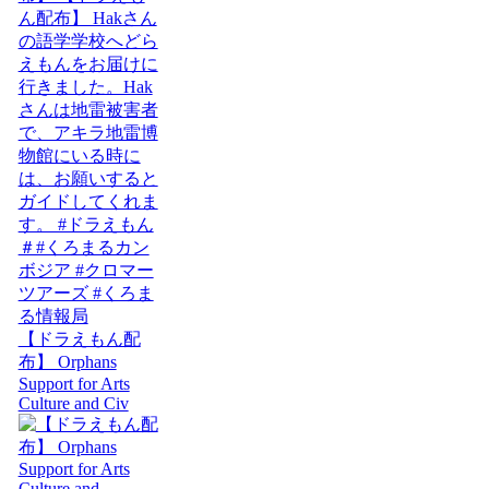
【ドラえもん配
布】 Orphans
Support for Arts
Culture and Civ