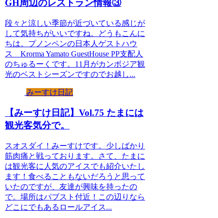
GH周辺のレストラン情報③
段々と涼しい季節が近づいている感じが
して気持ちがいいですね。どうもこんに
ちは。プノンペンの日本人ゲストハウ
ス Krorma Yamato GuestHouse PP支配人
のちゅるーくです。11月がカンボジア観
光のベストシーズンですのでお越し...
みーすけ日記
【みーすけ日記】Vol.75 たまには
観光客気分で。
スオスダイ！みーすけです。少しばかり
筋肉痛と戦っております。さて、たまに
は観光客に人気のアイスでも紹介いたし
ます！食べることもないだろうと思って
いたのですが、友達が興味を持ったの
で。場所はパブスト付近！この辺りなら
どこにでもあるロールアイス...