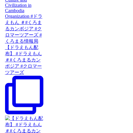
【ドラえもん配
布】 #ドラえもん
＃#くろまるカン
ボジア #クロマー
ツアーズ