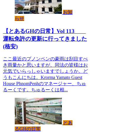
お知
らせ
【とあるGHの日常】Vol 113
運転免許の更新に行ってきました
(格安)
ここ最近のプノンペンの豪雨は刮目すべ
き雨量かと思いますが、同法の皆様はお
元気でいらっしゃいますでしょうか。ど
うもこんにちは。Krorma Yamato Guest
House PhnomPenhのマネージャー、ちゅ
るーくです。ちゅるーくは相...
とあ
るGHの日常