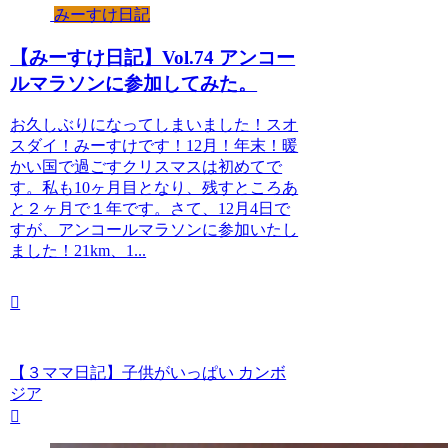
みーすけ日記
【みーすけ日記】Vol.74 アンコー
ルマラソンに参加してみた。
お久しぶりになってしまいました！スオ
スダイ！みーすけです！12月！年末！暖
かい国で過ごすクリスマスは初めてで
す。私も10ヶ月目となり、残すところあ
と２ヶ月で１年です。さて、12月4日で
すが、アンコールマラソンに参加いたし
ました！21km、1...
【３ママ日記】子供がいっぱい カンボ
ジア