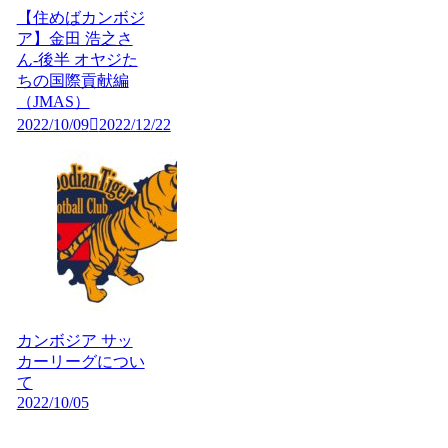
【住めばカンボジ
ア】金田 浩之さ
ん-後半 オヤジた
ちの国際貢献編
（JMAS）
2022/10/09
2022/12/22
カンボジア サッ
カーリーグについ
て
2022/10/05