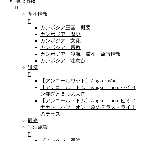
地域情報
基本情報
カンボジア王国 概要
カンボジア 歴史
カンボジア 文化
カンボジア 宗教
カンボジア 渡航・滞在・旅行情報
カンボジア 注意点
遺跡
【アンコールワット】Angkor Wat
【アンコール・トム】Angkor Thom バイヨ
ン寺院と５つの大門
【アンコール・トム】Angkor Thom ピミア
ナカス・バプーオン・象のテラス・ライ王
のテラス
観光
宿泊施設
プノンペン 宿泊