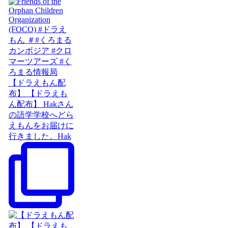
【ドラえもん配
布】 【ドラえも
ん配布】 Hakさん
の語学学校へどら
えもんをお届けに
行きました。Hak