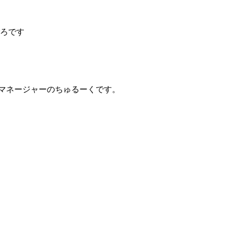
ごろです
:マネージャーのちゅるーくです。