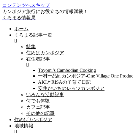
コンテンツへスキップ
カンボジア旅行にお役立ちの情報満載！
くろまる情報局
ホーム
くろまる記事一覧
特集
住めばカンボジア
在住者記事
Toyomi’s Cambodian Cooking
一村一品in カンボジア-One Village One Produc
AKIとRISAの子育て日記
安住だいちのレッツカンボジア
いろんな活動記事
何でも体験
カフェ記事
その他の記事
住めばカンボジア
地域情報