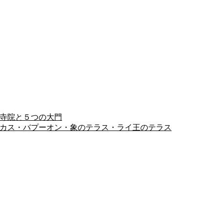
ヨン寺院と５つの大門
ピミアナカス・バプーオン・象のテラス・ライ王のテラス