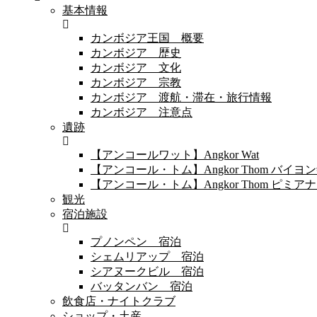
基本情報
カンボジア王国 概要
カンボジア 歴史
カンボジア 文化
カンボジア 宗教
カンボジア 渡航・滞在・旅行情報
カンボジア 注意点
遺跡
【アンコールワット】Angkor Wat
【アンコール・トム】Angkor Thom バイ
【アンコール・トム】Angkor Thom 
観光
宿泊施設
プノンペン 宿泊
シェムリアップ 宿泊
シアヌークビル 宿泊
バッタンバン 宿泊
飲食店・ナイトクラブ
ショップ・土産