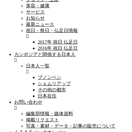
美容・健康
サービス
お知らせ
最新ニュース
祝日・祭日・仏足日情報
2017年 祝日 仏足日
2016年 祝日 仏足日
カンボジアと関係する日本人
日本人一覧
プノンペン
シェムリアップ
その他の都市
日本在住
お問い合わせ
編集部情報・媒体資料
掲載リクエスト
写真・素材・データ・記事の販売について