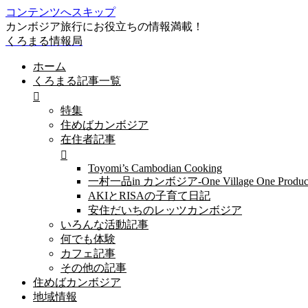
コンテンツへスキップ
カンボジア旅行にお役立ちの情報満載！
くろまる情報局
ホーム
くろまる記事一覧
特集
住めばカンボジア
在住者記事
Toyomi’s Cambodian Cooking
一村一品in カンボジア-One Village One Produc
AKIとRISAの子育て日記
安住だいちのレッツカンボジア
いろんな活動記事
何でも体験
カフェ記事
その他の記事
住めばカンボジア
地域情報