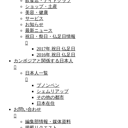
飲食店・ナイトクラブ
ショップ・土産
美容・健康
サービス
お知らせ
最新ニュース
祝日・祭日・仏足日情報
2017年 祝日 仏足日
2016年 祝日 仏足日
カンボジアと関係する日本人
日本人一覧
プノンペン
シェムリアップ
その他の都市
日本在住
お問い合わせ
編集部情報・媒体資料
掲載リクエスト