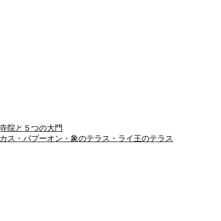
ヨン寺院と５つの大門
ピミアナカス・バプーオン・象のテラス・ライ王のテラス