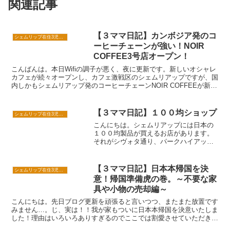
関連記事
【３ママ日記】カンボジア発のコ
シェムリップ在住3児のママ日記
ーヒーチェーンが強い！NOIR
COFFEE3号店オープン！
こんばんは。本日Wifiの調子が悪く、夜に更新です。新しいオシャレ
カフェが続々オープンし、カフェ激戦区のシェムリアップですが、国
内しかもシェムリアップ発のコーヒーチェーンNOIR COFFEEが新店
舗をオープンしたので、早速行ってきました。...
【３ママ日記】１００均ショップ
シェムリップ在住3児のママ日記
こんにちは。シェムリアップには日本の
１００均製品が買えるお店があります。
それがシヴォタ通り、パークハイアット
ホテルすぐそばのミーアというお店で
す。こちらでは日本の１００均ショップ
でおなじみの「セリア」の商品が売られ
【３ママ日記】日本本帰国を決
シェムリップ在住3児のママ日記
ており、値段は日本よりお高...
意！帰国準備虎の巻。～不要な家
具や小物の売却編～
こんにちは。先日ブログ更新を頑張ると言いつつ、またまた放置です
みません…。じ、実は！！我が家もついに日本本帰国を決意いたしま
した！理由はいろいろありすぎるのでここでは割愛させていただきま
すが、決してカンボジア生活に嫌気がさして…というわけで...