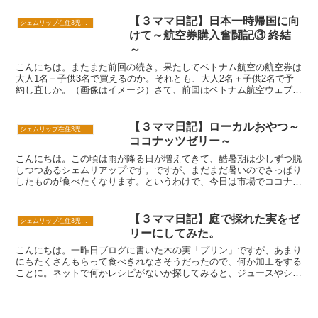
【３ママ日記】日本一時帰国に向
シェムリップ在住3児のママ日記
けて～航空券購入奮闘記③ 終結
～
こんにちは。またまた前回の続き。果たしてベトナム航空の航空券は
大人1名＋子供3名で買えるのか。それとも、大人2名＋子供2名で予
約し直しか。（画像はイメージ）さて、前回はベトナム航空ウェブサ
イトにて同伴者規定を確認し、問題なさそうだと予想。こ...
【３ママ日記】ローカルおやつ～
シェムリップ在住3児のママ日記
ココナッツゼリー～
こんにちは。この頃は雨が降る日が増えてきて、酷暑期は少しずつ脱
しつつあるシェムリアップです。ですが、まだまだ暑いのでさっぱり
したものが食べたくなります。というわけで、今日は市場でココナッ
ツゼリーを買ってみました。1個500リエル。白いココナ...
【３ママ日記】庭で採れた実をゼ
シェムリップ在住3児のママ日記
リーにしてみた。
こんにちは。一昨日ブログに書いた木の実「プリン」ですが、あまり
にもたくさんもらって食べきれなさそうだったので、何か加工をする
ことに。ネットで何かレシピがないか探してみると、ジュースやシェ
イクのレシピがほとんどだったので、とりあえず一部をジュ...