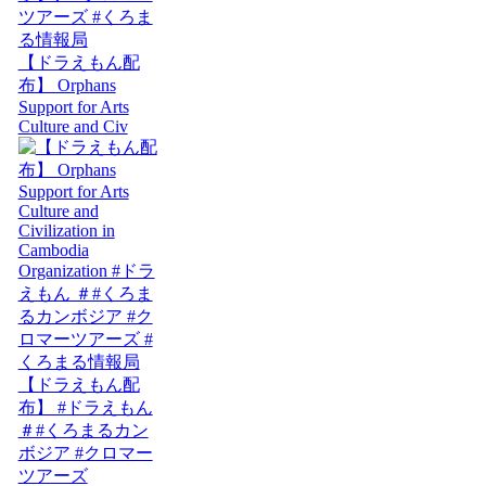
【ドラえもん配
布】 Orphans
Support for Arts
Culture and Civ
【ドラえもん配
布】 #ドラえもん
＃#くろまるカン
ボジア #クロマー
ツアーズ