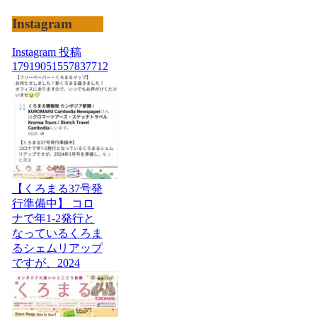
Instagram
Instagram 投稿
17919051557837712
【くろまる37号発
行準備中】 コロ
ナで年1-2発行と
なっているくろま
るシェムリアップ
ですが、2024