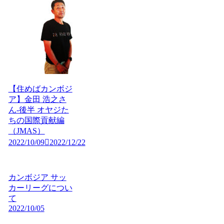
【住めばカンボジ
ア】金田 浩之さ
ん-後半 オヤジた
ちの国際貢献編
（JMAS）
2022/10/09
2022/12/22
カンボジア サッ
カーリーグについ
て
2022/10/05