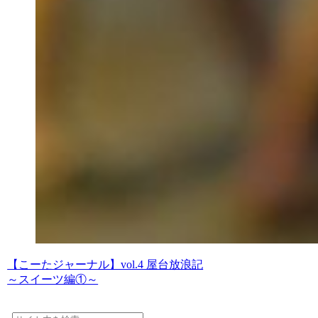
【こーたジャーナル】vol.4 屋台放浪記
～スイーツ編①～