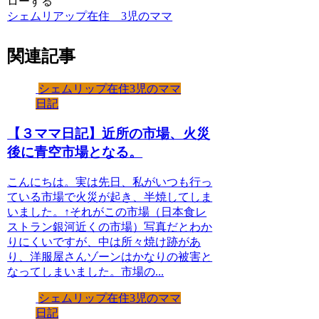
ローする
シェムリアップ在住 3児のママ
関連記事
シェムリップ在住3児のママ
日記
【３ママ日記】近所の市場、火災
後に青空市場となる。
こんにちは。実は先日、私がいつも行っ
ている市場で火災が起き、半焼してしま
いました。↑それがこの市場（日本食レ
ストラン銀河近くの市場）写真だとわか
りにくいですが、中は所々焼け跡があ
り、洋服屋さんゾーンはかなりの被害と
なってしまいました。市場の...
シェムリップ在住3児のママ
日記