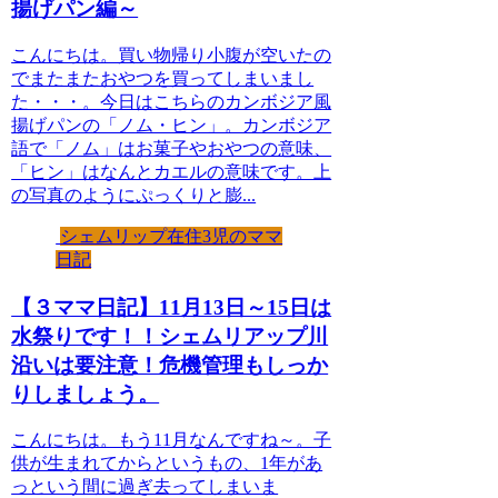
揚げパン編～
こんにちは。買い物帰り小腹が空いたの
でまたまたおやつを買ってしまいまし
た・・・。今日はこちらのカンボジア風
揚げパンの「ノム・ヒン」。カンボジア
語で「ノム」はお菓子やおやつの意味、
「ヒン」はなんとカエルの意味です。上
の写真のようにぷっくりと膨...
シェムリップ在住3児のママ
日記
【３ママ日記】11月13日～15日は
水祭りです！！シェムリアップ川
沿いは要注意！危機管理もしっか
りしましょう。
こんにちは。もう11月なんですね～。子
供が生まれてからというもの、1年があ
っという間に過ぎ去ってしまいま