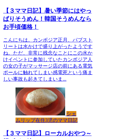
【３ママ日記】暑い季節にはやっ
ぱりそうめん！韓国そうめんなら
お手頃価格！
こんにちは。カンボジア正月、パブスト
リートは水かけで盛り上がったようです
ね。ただ、非常に残念なことにこの水か
けイベントに参加していたカンボジア人
の女の子がマッサージ店の前にある電気
ポールに触れてしまい感電死という痛ま
しい事故も起きてしまいま...
シェ
ムリップ在住3児のママ日記
【３ママ日記】ローカルおやつ～