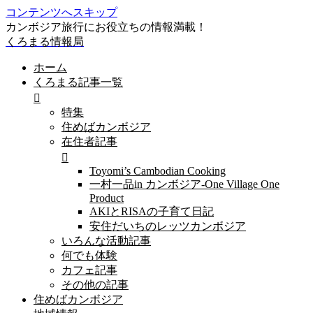
コンテンツへスキップ
カンボジア旅行にお役立ちの情報満載！
くろまる情報局
ホーム
くろまる記事一覧
特集
住めばカンボジア
在住者記事
Toyomi’s Cambodian Cooking
一村一品in カンボジア-One Village One
Product
AKIとRISAの子育て日記
安住だいちのレッツカンボジア
いろんな活動記事
何でも体験
カフェ記事
その他の記事
住めばカンボジア