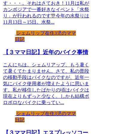
す・・・。それはさておき！11月は私が
カンボジアで一番好きなイベント「水祭
り」が行われるのです🎊今年の水祭りは
11月13日～15日。水祭...
シェムリップ在住3児のママ
日記
【３ママ日記】近年のバイク事情
こんにちは。シェムリアップ、もう暑く
て暑くてたまりません。さて、私の普段
の移動手段はバイクなのですが、近年一
気にバイク使用者が増えたように思いま
す。私が移住したばかりの頃はバイクは
現在よりもずっと少なく、しかも結構ボ
ロボロなバイクに乗ってい...
シェムリップ在住3児のママ
日記
【３ママ日記】エスプレッソコー