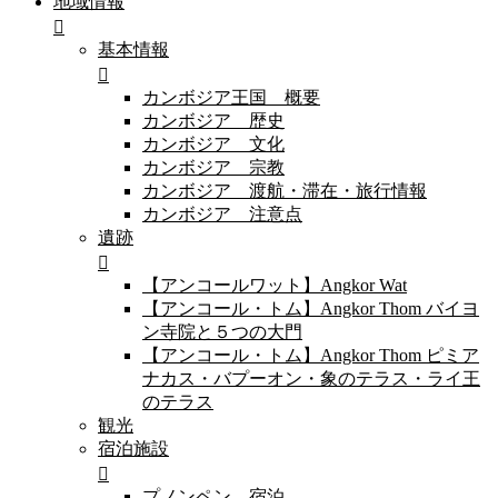
地域情報
基本情報
カンボジア王国 概要
カンボジア 歴史
カンボジア 文化
カンボジア 宗教
カンボジア 渡航・滞在・旅行情報
カンボジア 注意点
遺跡
【アンコールワット】Angkor Wat
【アンコール・トム】Angkor Thom バイヨ
ン寺院と５つの大門
【アンコール・トム】Angkor Thom ピミア
ナカス・バプーオン・象のテラス・ライ王
のテラス
観光
宿泊施設
プノンペン 宿泊