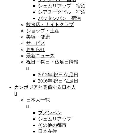
シェムリアップ 宿泊
シアヌークビル 宿泊
バッタンバン 宿泊
飲食店・ナイトクラブ
ショップ・土産
美容・健康
サービス
お知らせ
最新ニュース
祝日・祭日・仏足日情報
2017年 祝日 仏足日
2016年 祝日 仏足日
カンボジアと関係する日本人
日本人一覧
プノンペン
シェムリアップ
その他の都市
日本在住