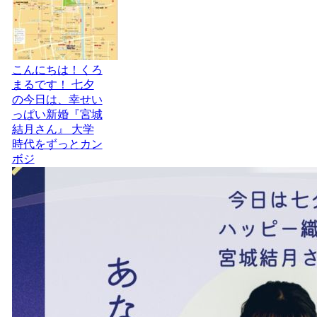
こんにちは！くろ
まるです！ 七夕
の今日は、幸せい
っぱい新婚『宮城
結月さん』 大学
時代をずっとカン
ボジ