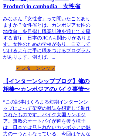
Product) in cambodia—女性省
みなさん「女性省」って聞いたことあり
ますか？女性省とは、カンボジア女性の
地位向上を目指し職業訓練を通じて支援
する省庁。日本のJICAも関わりがありま
す。女性のための学校があり、自立して
いけるように手に職をつけるプログラム
があります。例えば、...
インターンシップ
【インターンシップブログ】俺の
相棒〜カンボジアのバイク事情〜
*この記事はくろまる短期インターンシ
ップによって架空の雑誌を想定して制作
されたものです。バイク大国カンボジ
ア。無数のオートバイが道を覆う様子
は、日本では見られないカンボジアの魅
力の一つともなっている。今回はそんな