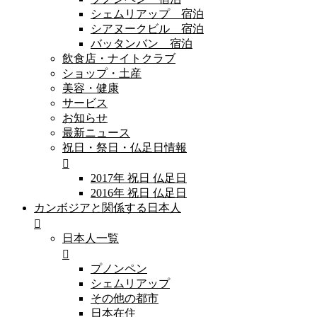
シェムリアップ 宿泊
シアヌークビル 宿泊
バッタンバン 宿泊
飲食店・ナイトクラブ
ショップ・土産
美容・健康
サービス
お知らせ
最新ニュース
祝日・祭日・仏足日情報
2017年 祝日 仏足日
2016年 祝日 仏足日
カンボジアと関係する日本人
日本人一覧
プノンペン
シェムリアップ
その他の都市
日本在住