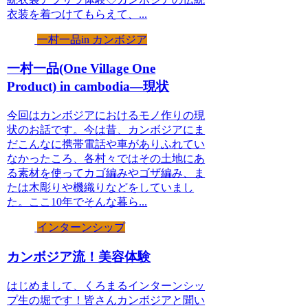
衣装を着つけてもらえて、...
一村一品in カンボジア
一村一品(One Village One
Product) in cambodia—現状
今回はカンボジアにおけるモノ作りの現
状のお話です。今は昔、カンボジアにま
だこんなに携帯電話や車がありふれてい
なかったころ、各村々ではその土地にあ
る素材を使ってカゴ編みやゴザ編み、ま
たは木彫りや機織りなどをしていまし
た。ここ10年でそんな暮ら...
インターンシップ
カンボジア流！美容体験
はじめまして、くろまるインターンシッ
プ生の堀です！皆さんカンボジアと聞い