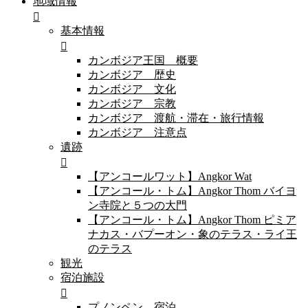
地域情報
基本情報
カンボジア王国 概要
カンボジア 歴史
カンボジア 文化
カンボジア 宗教
カンボジア 渡航・滞在・旅行情報
カンボジア 注意点
遺跡
【アンコールワット】Angkor Wat
【アンコール・トム】Angkor Thom バイヨ
ン寺院と５つの大門
【アンコール・トム】Angkor Thom ピミア
ナカス・バプーオン・象のテラス・ライ王
のテラス
観光
宿泊施設
プノンペン 宿泊