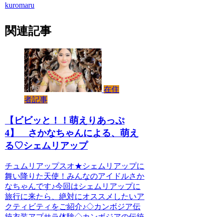
kuromaru
関連記事
在住
者記事
【ビビッと！！萌えりあっぷ
4】 さかなちゃんによる、萌え
る♡シェムリアップ
チュムリアップスオ★シェムリアップに
舞い降りた天使！みんなのアイドルさか
なちゃんです♪今回はシェムリアップに
旅行に来たら、絶対にオススメしたいア
クティビティをご紹介♪◇カンボジア伝
統衣装アプサラ体験◇カンボジアの伝統