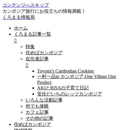
コンテンツへスキップ
カンボジア旅行にお役立ちの情報満載！
くろまる情報局
ホーム
くろまる記事一覧
特集
住めばカンボジア
在住者記事
Toyomi’s Cambodian Cooking
一村一品in カンボジア-One Village One
Product
AKIとRISAの子育て日記
安住だいちのレッツカンボジア
いろんな活動記事
何でも体験
カフェ記事
その他の記事
住めばカンボジア