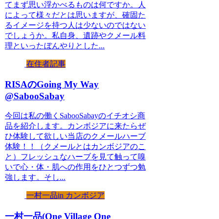
てまず思い浮かべるものは何ですか。人
によって様々だとは思いますが、確固た
るイメージを持つ人は少ないのではない
でしょうか。私自身、遺跡やクメール料
理といったぼんやりとした...
在住者記事
RISAのGoing My Way
@SabooSabay
今回は私の働くSabooSabayのイチオシ商
品を紹介します。カンボジアに来たらぜ
ひ体験して欲しい当店のクメールハーブ
体験！！（クメールとはカンボジアのこ
と）フレッシュなハーブを見て触って嗅
いで心・体・肌への作用をひとつずつ勉
強します。そし...
一村一品in カンボジア
一村一品(One Village One