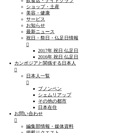
飲食店・ナイトクラブ
ショップ・土産
美容・健康
サービス
お知らせ
最新ニュース
祝日・祭日・仏足日情報
2017年 祝日 仏足日
2016年 祝日 仏足日
カンボジアと関係する日本人
日本人一覧
プノンペン
シェムリアップ
その他の都市
日本在住
お問い合わせ
編集部情報・媒体資料
掲載リクエスト