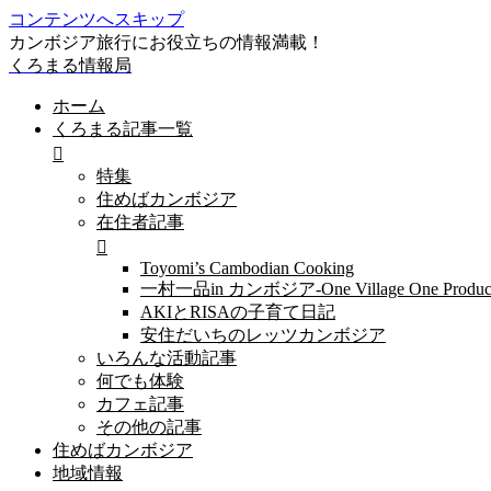
コンテンツへスキップ
カンボジア旅行にお役立ちの情報満載！
くろまる情報局
ホーム
くろまる記事一覧
特集
住めばカンボジア
在住者記事
Toyomi’s Cambodian Cooking
一村一品in カンボジア-One Village One Produc
AKIとRISAの子育て日記
安住だいちのレッツカンボジア
いろんな活動記事
何でも体験
カフェ記事
その他の記事
住めばカンボジア
地域情報