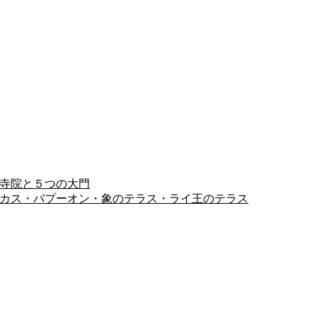
ヨン寺院と５つの大門
ピミアナカス・バプーオン・象のテラス・ライ王のテラス