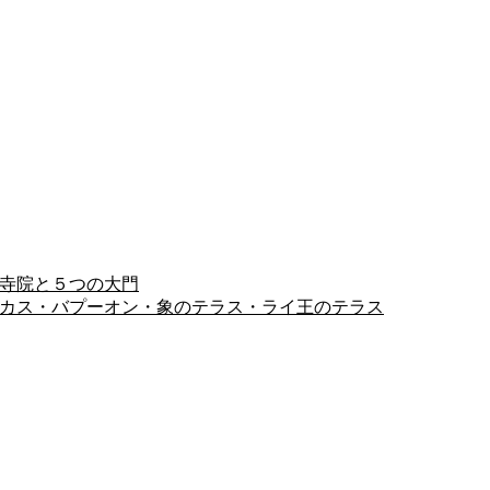
ヨン寺院と５つの大門
ピミアナカス・バプーオン・象のテラス・ライ王のテラス