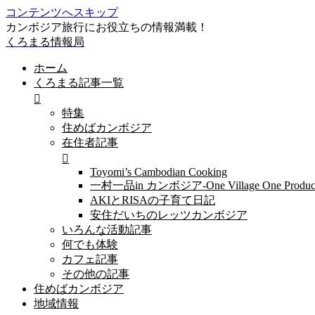
コンテンツへスキップ
カンボジア旅行にお役立ちの情報満載！
くろまる情報局
ホーム
くろまる記事一覧
特集
住めばカンボジア
在住者記事
Toyomi’s Cambodian Cooking
一村一品in カンボジア-One Village One Produc
AKIとRISAの子育て日記
安住だいちのレッツカンボジア
いろんな活動記事
何でも体験
カフェ記事
その他の記事
住めばカンボジア
地域情報