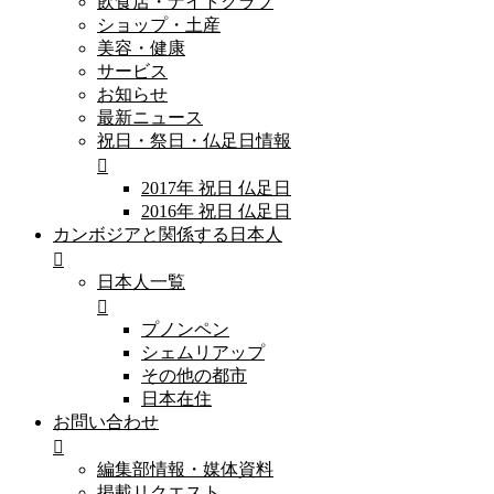
飲食店・ナイトクラブ
ショップ・土産
美容・健康
サービス
お知らせ
最新ニュース
祝日・祭日・仏足日情報
2017年 祝日 仏足日
2016年 祝日 仏足日
カンボジアと関係する日本人
日本人一覧
プノンペン
シェムリアップ
その他の都市
日本在住
お問い合わせ
編集部情報・媒体資料
掲載リクエスト