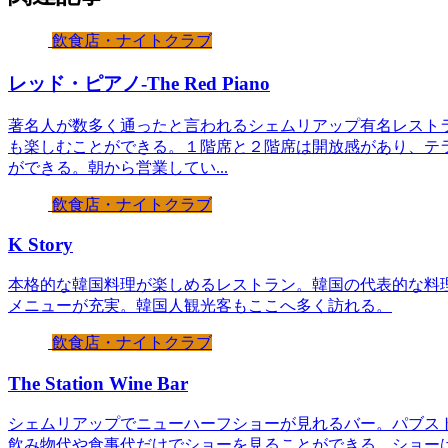
飲食店・ナイトクラブ
レッド・ピアノ-The Red Piano
著名人が数多く通ったと言われるシェムリアップ有名レスト
も楽しむことができる。１階席と２階席は開放感があり、テ
ができる。朝から営業してい...
飲食店・ナイトクラブ
K Story
本格的な韓国料理が楽しめるレストラン。韓国の代表的な料
メニューが充実。韓国人観光客もここへ多く訪れる。
飲食店・ナイトクラブ
The Station Wine Bar
シェムリアップでニューハーフショーが見れるバー。パブス
飲み物代や食事代だけでショーを見ることができる。ショーは