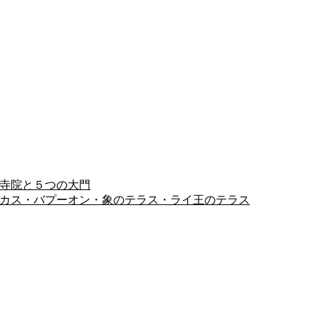
ヨン寺院と５つの大門
ピミアナカス・バプーオン・象のテラス・ライ王のテラス