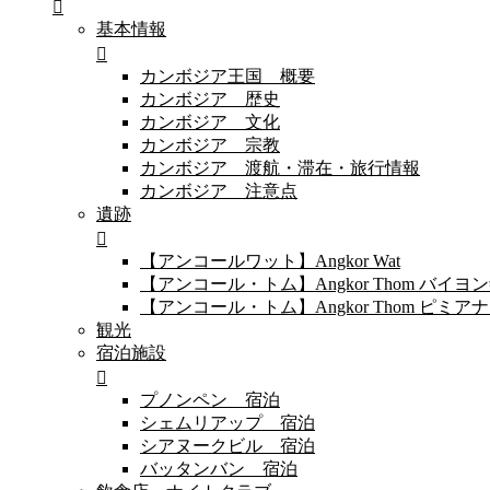
基本情報
カンボジア王国 概要
カンボジア 歴史
カンボジア 文化
カンボジア 宗教
カンボジア 渡航・滞在・旅行情報
カンボジア 注意点
遺跡
【アンコールワット】Angkor Wat
【アンコール・トム】Angkor Thom バイ
【アンコール・トム】Angkor Thom 
観光
宿泊施設
プノンペン 宿泊
シェムリアップ 宿泊
シアヌークビル 宿泊
バッタンバン 宿泊