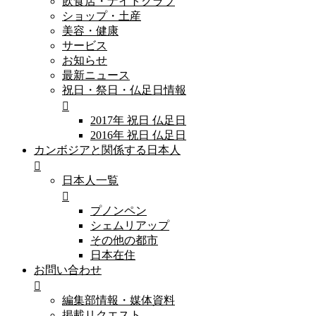
飲食店・ナイトクラブ
ショップ・土産
美容・健康
サービス
お知らせ
最新ニュース
祝日・祭日・仏足日情報
2017年 祝日 仏足日
2016年 祝日 仏足日
カンボジアと関係する日本人
日本人一覧
プノンペン
シェムリアップ
その他の都市
日本在住
お問い合わせ
編集部情報・媒体資料
掲載リクエスト