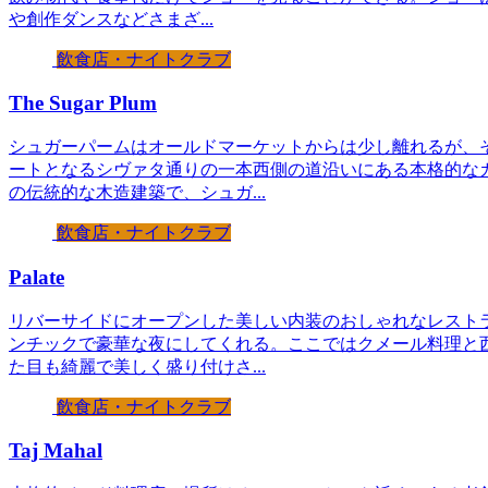
や創作ダンスなどさまざ...
飲食店・ナイトクラブ
The Sugar Plum
シュガーパームはオールドマーケットからは少し離れるが、
ートとなるシヴァタ通りの一本西側の道沿いにある本格的な
の伝統的な木造建築で、シュガ...
飲食店・ナイトクラブ
Palate
リバーサイドにオープンした美しい内装のおしゃれなレスト
ンチックで豪華な夜にしてくれる。ここではクメール料理と
た目も綺麗で美しく盛り付けさ...
飲食店・ナイトクラブ
Taj Mahal