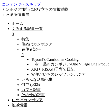
コンテンツへスキップ
カンボジア旅行にお役立ちの情報満載！
くろまる情報局
ホーム
くろまる記事一覧
特集
住めばカンボジア
在住者記事
Toyomi’s Cambodian Cooking
一村一品in カンボジア-One Village One Produc
AKIとRISAの子育て日記
安住だいちのレッツカンボジア
いろんな活動記事
何でも体験
カフェ記事
その他の記事
住めばカンボジア
地域情報