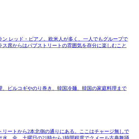
ラン レッド・ピアノ。欧米人が多く、一人でもグループで
ラス席からはパブストリートの雰囲気を存分に楽しむこと
理、ピルコギやのり巻き、韓国冷麺、韓国の家庭料理まで
トリートから2本北側の通りにある。ここはチャージ無しで
水、金、土曜日の21時から1時間程度でクメール古典舞踊