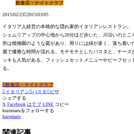
飲食店・ナイトクラブ
2015/02/23
2015/03/05
イタリア人経営の本格的な隠れ家的イタリアンレストラン。
シェムリアップの中心地から20分ほど歩いた、川沿いのとこ
所は植物園のような庭があり、周りには緑が多く、落ち着い
麗で優雅な時間が流れる。モチモチとしたパスタと、チーズが
ッキも人気がある。フィッシュセットメニューやビーフセッ
る。
飲食店・ナイトクラブ
イタリアン
パスタ
ピザ
シェアする
X
Facebook
はてブ
LINE
コピー
kuromaruをフォローする
kuromaru
関連記事