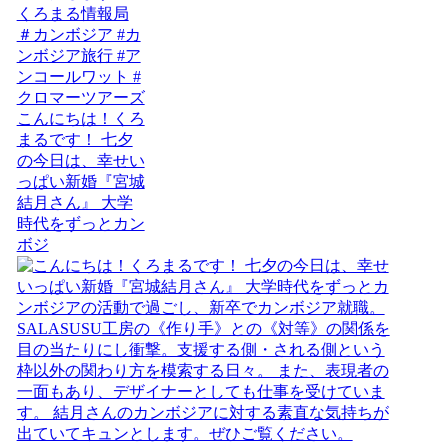
こんにちは！くろ
まるです！ 七夕
の今日は、幸せい
っぱい新婚『宮城
結月さん』 大学
時代をずっとカン
ボジ