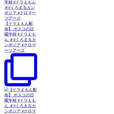
【ドラえもん配
布】 ボスコの日
曜学校 #ドラえも
ん ＃#くろまるカ
ンボジア #クロマ
ーツアーズ