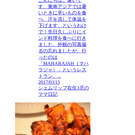
こんにちは。暑いで
す。東南アジアでは暑
いときに辛いものを食
べ、汗を流して体温を
下げます。というわけ
で！先日久しぶりにイ
ンド料理を食べに行き
ました。外観の写真撮
るの忘れましたが、行
ったのは
「MAHARAJAH（マハ
ラジャ）」というレス
トラン。...
2017/03/15
シェムリップ在住3児の
ママ日記