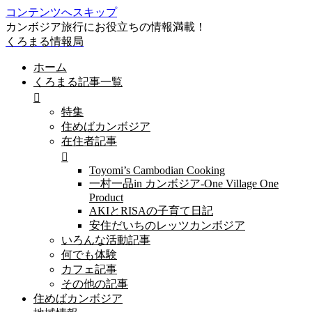
コンテンツへスキップ
カンボジア旅行にお役立ちの情報満載！
くろまる情報局
ホーム
くろまる記事一覧
特集
住めばカンボジア
在住者記事
Toyomi’s Cambodian Cooking
一村一品in カンボジア-One Village One
Product
AKIとRISAの子育て日記
安住だいちのレッツカンボジア
いろんな活動記事
何でも体験
カフェ記事
その他の記事
住めばカンボジア