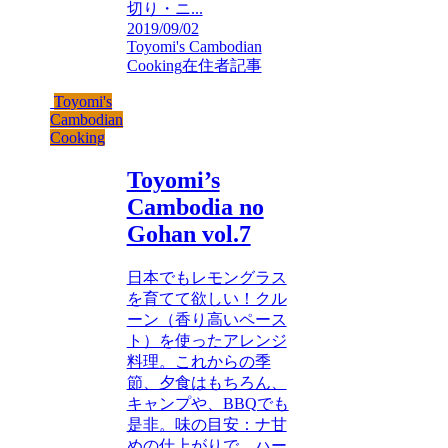
切り・ニ...
2019/09/02
Toyomi's Cambodian
Cooking
在住者記事
Toyomi's
Cambodian
Cooking
Toyomi’s
Cambodia no
Gohan vol.7
日本でもレモングラス
を育てて欲しい！クル
ーン（香り高いペース
ト）を使ったアレンジ
料理。これからの季
節、夕食はもちろん、
キャンプや、BBQでも
是非。味の目安：ナ甘
めの仕上がりで、ハー