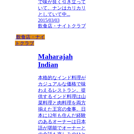
で味が良く引き立って
いて、ナンはカリカリ
としていて中...
2015/03/03
飲食店・ナイトクラブ
飲食店・ナイ
トクラブ
Maharajah
Indian
本格的なインド料理が
カジュアルな価格で味
わえるレストラン。提
供するインド料理は山
菜料理と肉料理を両方
揃えた王宮の食事。日
本に12年も住んだ経験
のあるオーナーは日本
語が堪能でオーナーと