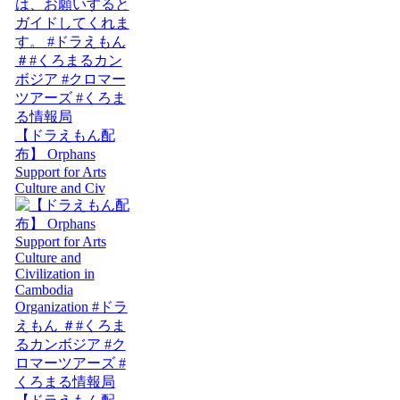
【ドラえもん配
布】 Orphans
Support for Arts
Culture and Civ