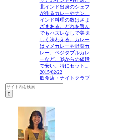
リアのインド料理店。
北インド出身のシェフ
が作るカレーやナン、
インド料理の数はさま
ざまある。どれを選ん
でもハズレなしで美味
しく味わえる。カレー
はマメカレーや野菜カ
レー、ベジタブルカレ
ーなど、3$からの値段
で安い。特にセット...
2015/02/22
飲食店・ナイトクラブ