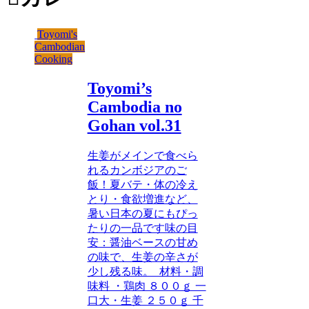
Toyomi's
Cambodian
Cooking
Toyomi’s
Cambodia no
Gohan vol.31
生姜がメインで食べら
れるカンボジアのご
飯！夏バテ・体の冷え
とり・食欲増進など、
暑い日本の夏にもぴっ
たりの一品です味の目
安：醤油ベースの甘め
の味で、生姜の辛さが
少し残る味。 材料・調
味料 ・鶏肉 ８００ｇ 一
口大・生姜 ２５０ｇ 千