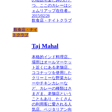
の会話も楽しみのひと
つ。ここのカレーはシ
ェムリアップ在住者...
2015/02/26
飲食店・ナイトクラブ
飲食店・ナイ
トクラブ
Taj Mahal
本格的インド料理店。
場所はオールマーケッ
ト近くにある老舗店。
ココナッツを使用した
クリーミーな野菜カレ
ーやチキンカレーな
ど、カレーの種類はさ
まざま。老舗店という
こともあり、たくさん
の利用客に愛される人
気店。ベジタリアン向