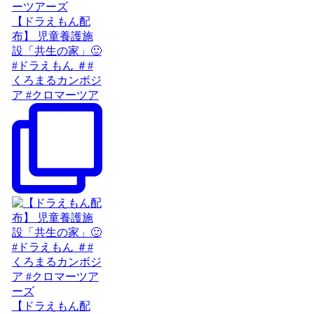
【ドラえもん配
布】 児童養護施
設「共生の家」🙂
#ドラえもん ＃#
くろまるカンボジ
ア #クロマーツア
【ドラえもん配