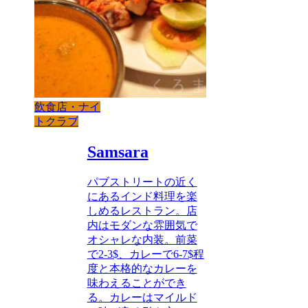
飲食店・ナイ
トクラブ
Samsara
パブストリートの近く
にあるインド料理を楽
しめるレストラン。店
内はモダンな雰囲気で
オシャレな内装。前菜
で2-3$、カレーで6-7$程
度と本格的なカレーを
味わえることができ
る。カレーはマイルド