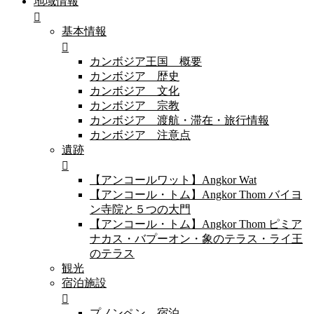
地域情報
基本情報
カンボジア王国 概要
カンボジア 歴史
カンボジア 文化
カンボジア 宗教
カンボジア 渡航・滞在・旅行情報
カンボジア 注意点
遺跡
【アンコールワット】Angkor Wat
【アンコール・トム】Angkor Thom バイヨ
ン寺院と５つの大門
【アンコール・トム】Angkor Thom ピミア
ナカス・バプーオン・象のテラス・ライ王
のテラス
観光
宿泊施設
プノンペン 宿泊