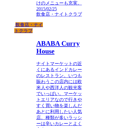
けのメニューも充実。
2015/02/25
飲食店・ナイトクラブ
飲食店・ナイ
トクラブ
ABABA Curry
House
ナイトマーケットの近
くにあるインドカレー
のレストラン。いつも
賑わうこの店内には欧
米人や西洋人の観光客
でいっぱい。マーケッ
トエリアなので行きや
すく買い物を楽しんだ
あとに利用したい人気
店。種類が多いラッシ
ーは辛いカレーとよく