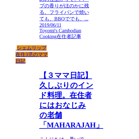
ブの香りがほのかに残
る。フライパンで焼い
ても、BBQででも、...
2019/06/11
Toyomi's Cambodian
Cooking
在住者記事
シェムリップ
在住3児のママ
日記
【３ママ日記】
久しぶりのイン
ド料理。在住者
にはおなじみ
の老舗
「MAHARAJAH」