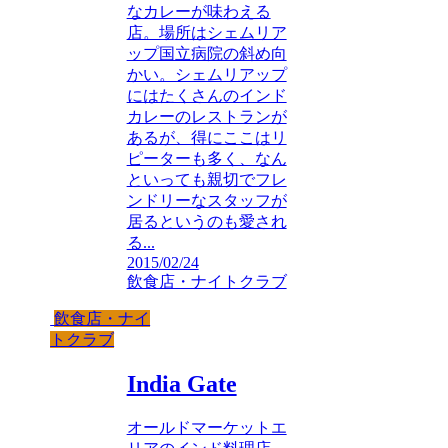
なカレーが味わえる
店。場所はシェムリア
ップ国立病院の斜め向
かい。シェムリアップ
にはたくさんのインド
カレーのレストランが
あるが、得にここはリ
ピーターも多く、なん
といっても親切でフレ
ンドリーなスタッフが
居るというのも愛され
る...
2015/02/24
飲食店・ナイトクラブ
飲食店・ナイ
トクラブ
India Gate
オールドマーケットエ