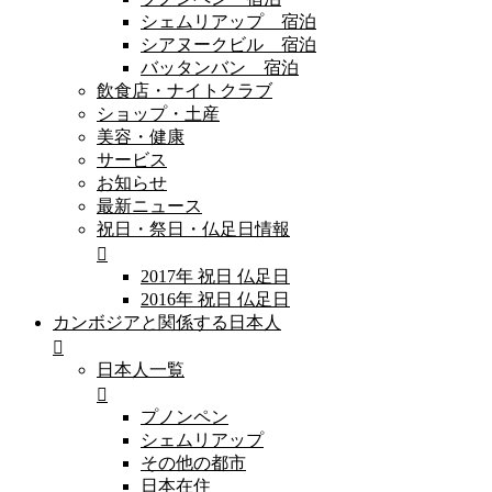
シェムリアップ 宿泊
シアヌークビル 宿泊
バッタンバン 宿泊
飲食店・ナイトクラブ
ショップ・土産
美容・健康
サービス
お知らせ
最新ニュース
祝日・祭日・仏足日情報
2017年 祝日 仏足日
2016年 祝日 仏足日
カンボジアと関係する日本人
日本人一覧
プノンペン
シェムリアップ
その他の都市
日本在住