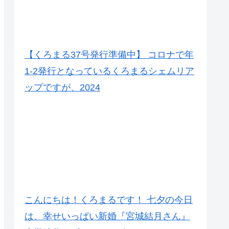
【くろまる37号発行準備中】 コロナで年
1-2発行となっているくろまるシェムリア
ップですが、2024
こんにちは！くろまるです！ 七夕の今日
は、幸せいっぱい新婚『宮城結月さん』