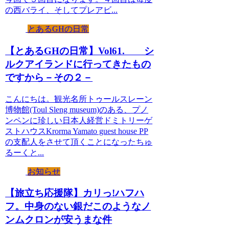
の西バライ、そしてプレアビ...
とあるGHの日常
【とあるGHの日常】Vol61. シ
ルクアイランドに行ってきたもの
ですから－その２－
こんにちは。観光名所トゥールスレーン
博物館(Toul Sleng museum)のある、プノ
ンペンに珍しい日本人経営ドミトリーゲ
ストハウスKrorma Yamato guest house PP
の支配人をさせて頂くことになったちゅ
るーくと...
お知らせ
【旅立ち応援隊】カリっ!ハフハ
フ。中身のない銀だこのようなノ
ンムクロンが安うまな件