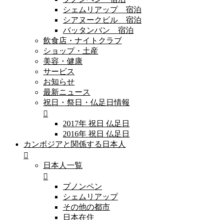
シェムリアップ 宿泊
シアヌークビル 宿泊
バッタンバン 宿泊
飲食店・ナイトクラブ
ショップ・土産
美容・健康
サービス
お知らせ
最新ニュース
祝日・祭日・仏足日情報
2017年 祝日 仏足日
2016年 祝日 仏足日
カンボジアと関係する日本人
日本人一覧
プノンペン
シェムリアップ
その他の都市
日本在住