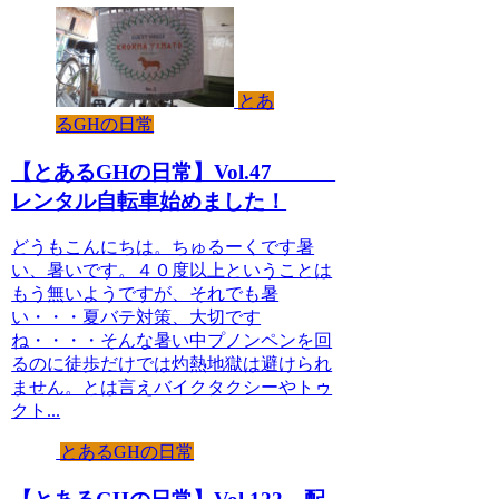
とあ
るGHの日常
【とあるGHの日常】Vol.47
レンタル自転車始めました！
どうもこんにちは。ちゅるーくです暑
い、暑いです。４０度以上ということは
もう無いようですが、それでも暑
い・・・夏バテ対策、大切です
ね・・・・そんな暑い中プノンペンを回
るのに徒歩だけでは灼熱地獄は避けられ
ません。とは言えバイクタクシーやトゥ
クト...
とあるGHの日常