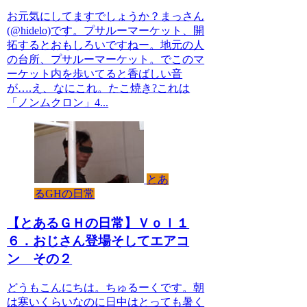
お元気にしてますでしょうか？まっさん
(@hidelo)です。プサルーマーケット、開
拓するとおもしろいですねー。地元の人
の台所、プサルーマーケット。でこのマ
ーケット内を歩いてると香ばしい音
が….え、なにこれ。たこ焼き?これは
「ノンムクロン」4...
とあ
るGHの日常
【とあるＧＨの日常】Ｖｏｌ１
６．おじさん登場そしてエアコ
ン その２
どうもこんにちは。ちゅるーくです。朝
は寒いくらいなのに日中はとっても暑く