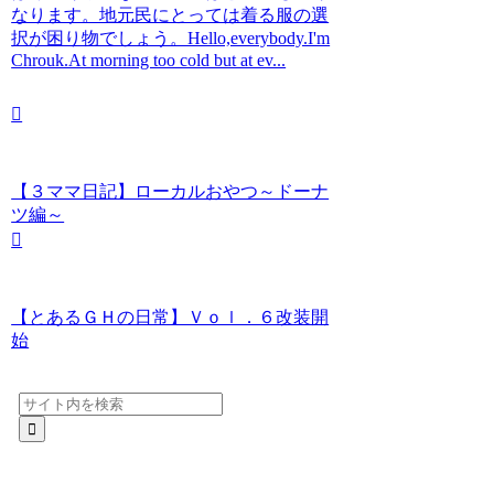
なります。地元民にとっては着る服の選
択が困り物でしょう。Hello,everybody.I'm
Chrouk.At morning too cold but at ev...
【３ママ日記】ローカルおやつ～ドーナ
ツ編～
【とあるＧＨの日常】Ｖｏｌ．６改装開
始