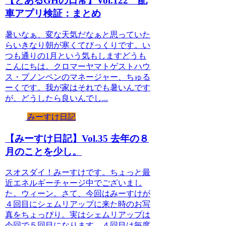
【とあるGHの日常】Vol.122 配
車アプリ検証：まとめ
暑いなぁ、変な天気だなぁと思っていた
らいきなり朝が寒くてびっくりです。い
つも通りの1月という気もしますどうも
こんにちは。クロマーヤマトゲストハウ
ス・プノンペンのマネージャー、ちゅる
ーくです。我が家はそれでも暑いんです
が、どうしたら良いんでし...
みーすけ日記
【みーすけ日記】Vol.35 去年の８
月のことを少し。
スオスダイ！みーすけです。ちょっと最
近エネルギーチャージ中でございまし
た。ウィーン。さて、今回はみーすけが
４回目にシェムリアップに来た時のお写
真をちょっぴり。実はシェムリアップは
今回で５回目になります。４回目は毎度