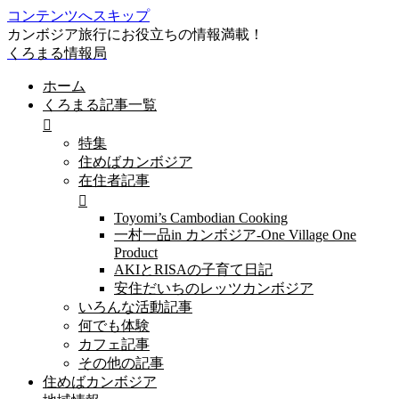
コンテンツへスキップ
カンボジア旅行にお役立ちの情報満載！
くろまる情報局
ホーム
くろまる記事一覧
特集
住めばカンボジア
在住者記事
Toyomi’s Cambodian Cooking
一村一品in カンボジア-One Village One
Product
AKIとRISAの子育て日記
安住だいちのレッツカンボジア
いろんな活動記事
何でも体験
カフェ記事
その他の記事
住めばカンボジア