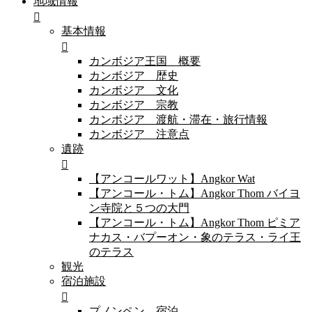
地域情報
基本情報
カンボジア王国 概要
カンボジア 歴史
カンボジア 文化
カンボジア 宗教
カンボジア 渡航・滞在・旅行情報
カンボジア 注意点
遺跡
【アンコールワット】Angkor Wat
【アンコール・トム】Angkor Thom バイヨ
ン寺院と５つの大門
【アンコール・トム】Angkor Thom ピミア
ナカス・バプーオン・象のテラス・ライ王
のテラス
観光
宿泊施設
プノンペン 宿泊