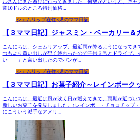
ルさんにまた遊びに行ってきました！何故かというと、キャ
常10ドルのところ特別価格...
シェムリップ在住3児のママ日記
【３ママ日記】ジャスミン・ベーカリー＆
こんにちは。シェムリアップ、最近雨が降るようになってき
つもより買い出しが早く終わったので子供３号とドライブ。
い！！」と言い出したのでパンが...
シェムリップ在住3児のママ日記
【３ママ日記】お菓子紹介～レインボーク
こんにちは。最近は風が吹く日が増えてきて、雨期が近づい
新しいお菓子を発見しました。↑レインボー・チョコチップ・
にこういう派手なアメリ...