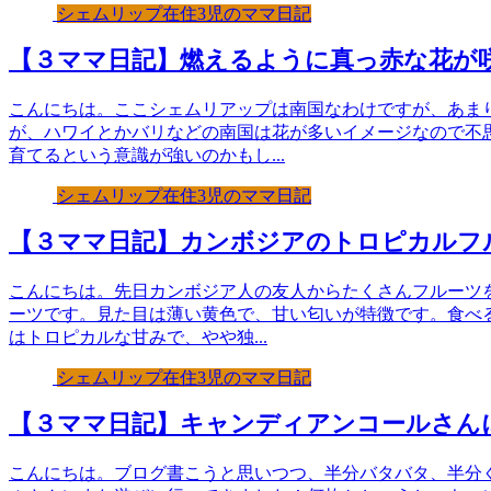
シェムリップ在住3児のママ日記
【３ママ日記】燃えるように真っ赤な花が
こんにちは。ここシェムリアップは南国なわけですが、あま
が、ハワイとかバリなどの南国は花が多いイメージなので不
育てるという意識が強いのかもし...
シェムリップ在住3児のママ日記
【３ママ日記】カンボジアのトロピカルフ
こんにちは。先日カンボジア人の友人からたくさんフルーツ
ーツです。見た目は薄い黄色で、甘い匂いが特徴です。食べ
はトロピカルな甘みで、やや独...
シェムリップ在住3児のママ日記
【３ママ日記】キャンディアンコールさんに
こんにちは。ブログ書こうと思いつつ、半分バタバタ、半分