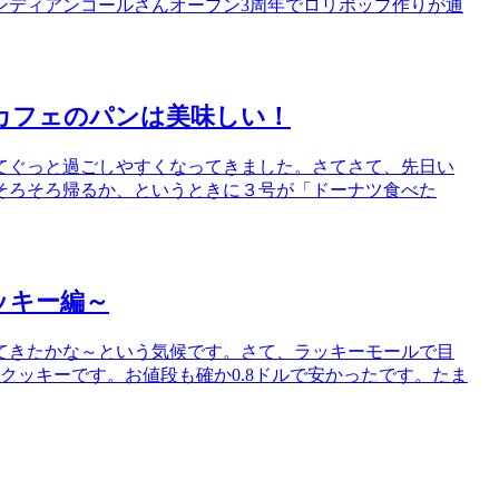
ンディアンコールさんオープン3周年でロリポップ作りが通
カフェのパンは美味しい！
てぐっと過ごしやすくなってきました。さてさて、先日い
そろそろ帰るか、というときに３号が「ドーナツ食べた
ッキー編～
てきたかな～という気候です。さて、ラッキーモールで目
クッキーです。お値段も確か0.8ドルで安かったです。たま