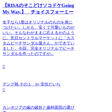
【RISAのそこどけソコドケGoing
My Way.】 チョイスフォーミー
女子なら1度はオリジナルのものを身に
つけたい。しかも、安くて可愛いものが
いい。そんなわがままに応えるかのよう
に。先日セントラルマーケットに「カス
タムビーチサンダル屋さん」ができてい
ました。今回、完全オリジナルでビーチ
サンダルを作ったのですが...
デング熱 その１ by 安住だいち
カンボジアの歯の破折と歯科医院の選び