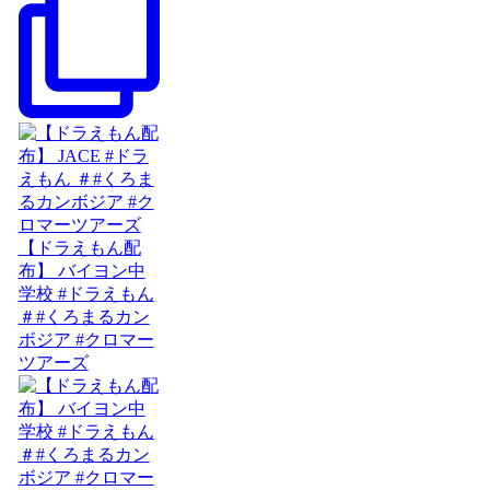
【ドラえもん配
布】 バイヨン中
学校 #ドラえもん
＃#くろまるカン
ボジア #クロマー
ツアーズ