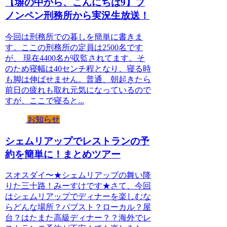
【塀の中から、こんにちは9】プ
ノンペン刑務所から実況生放送！
今回は刑務所での暮しを簡単に書きま
す。ここの刑務所の定員は2500名です
が、 現在4400名が収監されてます。そ
のため寝幅は40センチ程となり、寝る時
も脚は伸ばせません。普通、朝起きたら
前日の疲れも取れ元気になっているので
すが、ここで寝ると...
お知らせ
シェムリアップでレストランの予
約を簡単に！まとめツアー
スオスダイ〜★シェムリアップの舞い降
りた三十路！みーすけです★さて、今回
はシェムリアップでディナーを楽しむな
らどんな場所？パブスト？ローカル？屋
台？はたまた高級ディナー？？海外でレ