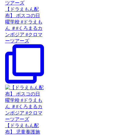
【ドラえもん配
布】 ボスコの日
曜学校 #ドラえも
ん ＃#くろまるカ
ンボジア #クロマ
ーツアーズ
【ドラえもん配
布】 児童養護施