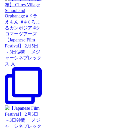
【Japanese Film
Festival】 2月5日
～3日🤩間 メジ
ャーシネプレック
ス 入