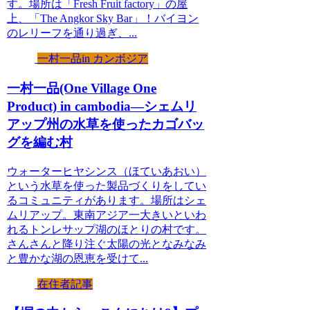
す。場所は「Fresh Fruit factory」の屋
上、「The Angkor Sky Bar」！バイヨン
のレリーフを通り過ぎ、...
一村一品in カンボジア
一村一品(One Village One
Product) in cambodia—シェムリ
アップ州の水草を使ったカゴバッ
グを編む村
ウォーターヒヤシンス（ほていあおい）
という水草を使った製品づくりをしてい
るコミュニティがあります。場所はシェ
ムリアップ。東南アジア一大きいといわ
れるトンレサップ湖のほとりの村です。
さんさんと降り注ぐ太陽の光となみなみ
と豊かな湖の恩恵を受けて...
在住者記事