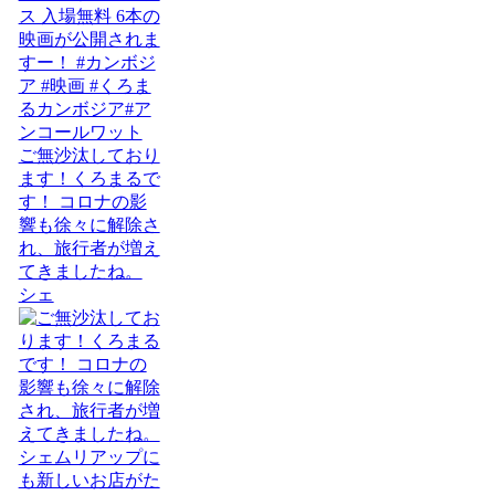
ご無沙汰しており
ます！くろまるで
す！ コロナの影
響も徐々に解除さ
れ、旅行者が増え
てきましたね。
シェ