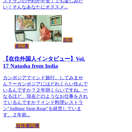
ストランの予約が不安！でも楽しみた
い！そんなあなたにオススメ...
在住
者記事
【在住外国人インタビュー】Vol.
17 Natasha from India
カンボジアでインド旅行、してみませ
ん？ーカンボジアにはどれくらい住んで
いるんですか？２年弱くらいですね。ー
なるほど、現在どのようなお仕事をされ
ているんですか？インド料理レストラ
ン"Jodhpur Siem Reap"を経営していま
す。２年前...
在住者記事