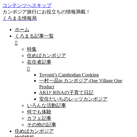
コンテンツへスキップ
カンボジア旅行にお役立ちの情報満載！
くろまる情報局
ホーム
くろまる記事一覧
特集
住めばカンボジア
在住者記事
Toyomi’s Cambodian Cooking
一村一品in カンボジア-One Village One
Product
AKIとRISAの子育て日記
安住だいちのレッツカンボジア
いろんな活動記事
何でも体験
カフェ記事
その他の記事
住めばカンボジア