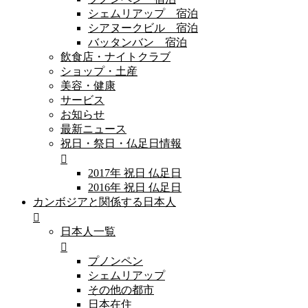
シェムリアップ 宿泊
シアヌークビル 宿泊
バッタンバン 宿泊
飲食店・ナイトクラブ
ショップ・土産
美容・健康
サービス
お知らせ
最新ニュース
祝日・祭日・仏足日情報
2017年 祝日 仏足日
2016年 祝日 仏足日
カンボジアと関係する日本人
日本人一覧
プノンペン
シェムリアップ
その他の都市
日本在住