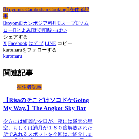
Toyomi's Cambodian Cooking
在住者記
事
toyomi
カンボジア料理
スープ
ソム
ロー
とよみ
料理
酸っぱい
シェアする
X
Facebook
はてブ
LINE
コピー
kuromaruをフォローする
kuromaru
関連記事
在住者記事
【RisaのそこどけソコドケGoing
My Way.】The Angkor Sky Bar
夕方には綺麗な夕日が、夜には満天の星
空、もしくは満月が１８０度解放された
所でみれるスポットを今回はご紹介しま