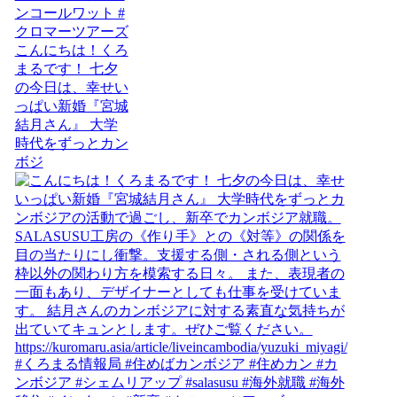
こんにちは！くろ
まるです！ 七夕
の今日は、幸せい
っぱい新婚『宮城
結月さん』 大学
時代をずっとカン
ボジ