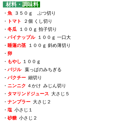
材料・
調味料
・
魚
３５０ｇ ぶつ切り
・
トマト
２個 くし切り
・
冬瓜
１００ｇ 拍子切り
・
パイナップル
１００ｇ 一口大
・
睡蓮の茎
１００ｇ 斜め薄切り
・
卵
・
もやし
１００ｇ
・
バジル
葉っぱのみちぎる
・
パクチー
細切り
・
ニンニク
４かけ みじん切り
・
タマリンドジュース
大さじ５
・
ナンプラー
大さじ２
・
塩
小さじ１
・
砂糖
小さじ２