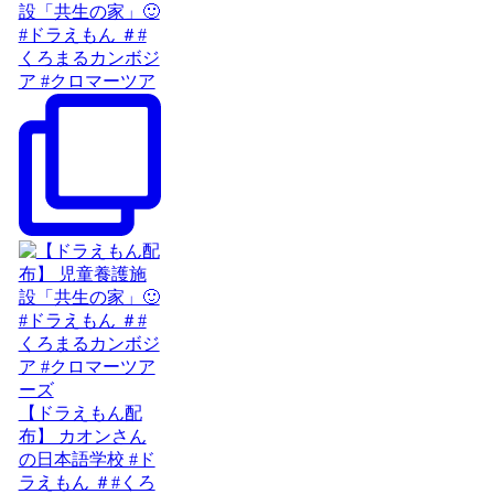
設「共生の家」🙂
#ドラえもん ＃#
くろまるカンボジ
ア #クロマーツア
【ドラえもん配
布】 カオンさん
の日本語学校 #ド
ラえもん ＃#くろ