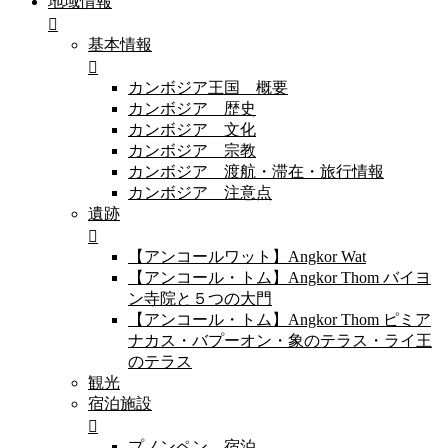
地域情報
基本情報
カンボジア王国 概要
カンボジア 歴史
カンボジア 文化
カンボジア 宗教
カンボジア 渡航・滞在・旅行情報
カンボジア 注意点
遺跡
【アンコールワット】Angkor Wat
【アンコール・トム】Angkor Thom バイヨ
ン寺院と５つの大門
【アンコール・トム】Angkor Thom ピミア
ナカス・バプーオン・象のテラス・ライ王
のテラス
観光
宿泊施設
プノンペン 宿泊