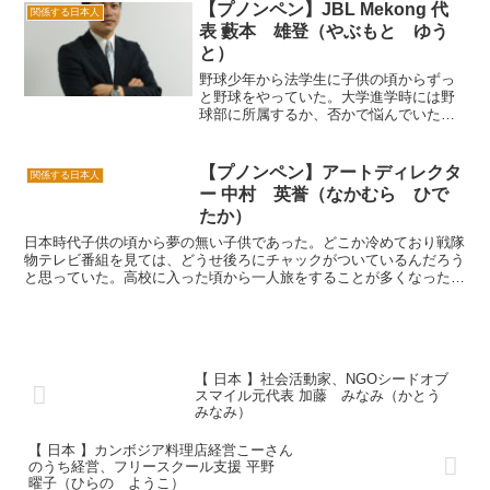
【プノンペン】JBL Mekong 代
関係する日本人
表 藪本 雄登（やぶもと ゆう
と）
野球少年から法学生に子供の頃からずっ
と野球をやっていた。大学進学時には野
球部に所属するか、否かで悩んでいた。
悩んだ末、大学では勉学を選ぶことにし
た。もともとあまり勉強をするほうでは
なかったが、国際法を学び始めるとすぐ
【プノンペン】アートディレクタ
関係する日本人
にその魅力に憑りつかれて...
ー 中村 英誉（なかむら ひで
たか）
日本時代子供の頃から夢の無い子供であった。どこか冷めており戦隊
物テレビ番組を見ては、どうせ後ろにチャックがついているんだろう
と思っていた。高校に入った頃から一人旅をすることが多くなった。
四国を一周したり、交換留学で中国に行ったりした。旅の途...
【 日本 】社会活動家、NGOシードオブ
スマイル元代表 加藤 みなみ（かとう
みなみ）
【 日本 】カンボジア料理店経営こーさん
のうち経営、フリースクール支援 平野
曜子（ひらの ようこ）