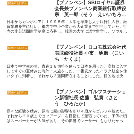
代、留学生をサポートする学生支援課の
【プノンペン】SBIロイヤル証券
関係する日本人
サークル活動を行っており、...
会長兼プノンペン商業銀行取締役
宗 英一郎（そう えいいちろ
う）
日本からカンボジアに１９９８年、大学を卒業し大手銀行に入行。融
資業務を主に行い、都内で中小企業から大企業まで担当していた。行
内の非英語圏留学制度に応募し、韓国の大学に語学留学し、ソウルに
２年半ほど駐在していたこともあった。２００６年に現在の...
【プノンペン】ロコモ株式会社代
関係する日本人
表取締役社長 小市 琢磨 （こい
ち たくま）
日本で中学生の頃、青春１８切符を使って日本を周った。高校に入学
してすぐの夏休みに海外一人旅をした。一番安かったイラク航空を使
いタイに到着し、それから３週間滞在することにした。目的地は決め
ていない旅。山岳民族やトレッキング、アドベンチャーを求...
【プノンペン】ゴルフステーショ
関係する日本人
ン新宿社長 佐藤 弘貴（さと
う ひろたか）
様々な経験を積み、原点に親の影響もあり４歳からゴルフを始めた。
それから２０歳まではツアープロを目指して頑張っていた。子供の頃
はスーパーカーが人気があり、その影響でレーサーにもなりたかっ
た。しかし、それらを職業と考えるにはまだまだ難しい時代で...