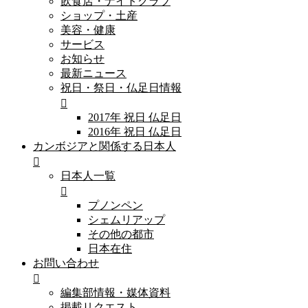
飲食店・ナイトクラブ
ショップ・土産
美容・健康
サービス
お知らせ
最新ニュース
祝日・祭日・仏足日情報
2017年 祝日 仏足日
2016年 祝日 仏足日
カンボジアと関係する日本人
日本人一覧
プノンペン
シェムリアップ
その他の都市
日本在住
お問い合わせ
編集部情報・媒体資料
掲載リクエスト