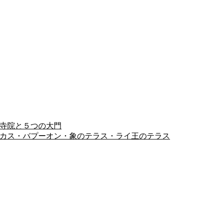
ヨン寺院と５つの大門
ピミアナカス・バプーオン・象のテラス・ライ王のテラス