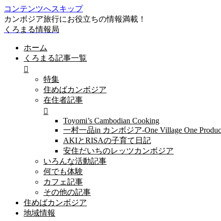
コンテンツへスキップ
カンボジア旅行にお役立ちの情報満載！
くろまる情報局
ホーム
くろまる記事一覧
特集
住めばカンボジア
在住者記事
Toyomi’s Cambodian Cooking
一村一品in カンボジア-One Village One Produc
AKIとRISAの子育て日記
安住だいちのレッツカンボジア
いろんな活動記事
何でも体験
カフェ記事
その他の記事
住めばカンボジア
地域情報