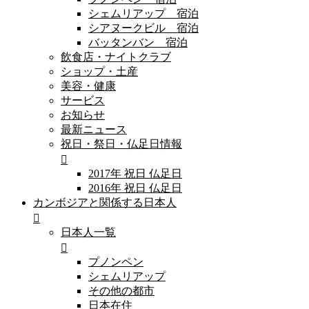
シェムリアップ 宿泊
シアヌークビル 宿泊
バッタンバン 宿泊
飲食店・ナイトクラブ
ショップ・土産
美容・健康
サービス
お知らせ
最新ニュース
祝日・祭日・仏足日情報
2017年 祝日 仏足日
2016年 祝日 仏足日
カンボジアと関係する日本人
日本人一覧
プノンペン
シェムリアップ
その他の都市
日本在住