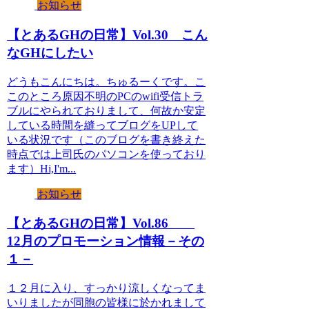
お知らせ
【とあるGHの日常】Vol.30 こん
なGHにしたい
どうもこんにちは。ちゅるーくです。こ
このところ原因不明のPCのwifi受信トラ
ブルにやられておりまして、何故か安定
している時間を縫ってブログをUPして
いる状況です（このブログを書き終えた
時点では上司氏のパソコンを使っており
ます）Hi,I'm...
お知らせ
【とあるGHの日常】Vol.86
12月のプロモーション情報－その
１－
１２月に入り、すっかり涼しくなってま
いりましたが同胞の皆様に於かれまして