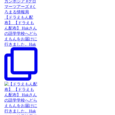
【ドラえもん配
布】 【ドラえも
ん配布】 Hakさん
の語学学校へどら
えもんをお届けに
行きました。Hak