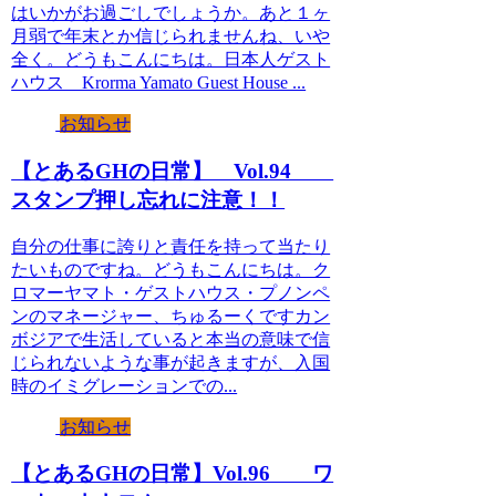
はいかがお過ごしでしょうか。あと１ヶ
月弱で年末とか信じられませんね、いや
全く。どうもこんにちは。日本人ゲスト
ハウス Krorma Yamato Guest House ...
お知らせ
【とあるGHの日常】 Vol.94
スタンプ押し忘れに注意！！
自分の仕事に誇りと責任を持って当たり
たいものですね。どうもこんにちは。ク
ロマーヤマト・ゲストハウス・プノンペ
ンのマネージャー、ちゅるーくですカン
ボジアで生活していると本当の意味で信
じられないような事が起きますが、入国
時のイミグレーションでの...
お知らせ
【とあるGHの日常】Vol.96 ワ