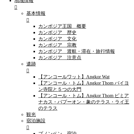
地域情報
基本情報
カンボジア王国 概要
カンボジア 歴史
カンボジア 文化
カンボジア 宗教
カンボジア 渡航・滞在・旅行情報
カンボジア 注意点
遺跡
【アンコールワット】Angkor Wat
【アンコール・トム】Angkor Thom バイヨ
ン寺院と５つの大門
【アンコール・トム】Angkor Thom ピミア
ナカス・バプーオン・象のテラス・ライ王
のテラス
観光
宿泊施設
プノンペン 宿泊