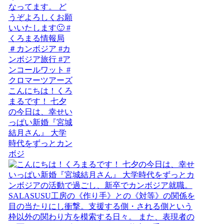
こんにちは！くろ
まるです！ 七夕
の今日は、幸せい
っぱい新婚『宮城
結月さん』 大学
時代をずっとカン
ボジ