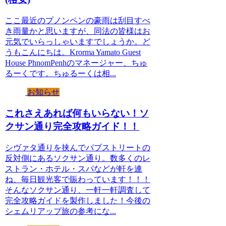
ここ最近のプノンペンの豪雨は刮目すべ
き雨量かと思いますが、同法の皆様はお
元気でいらっしゃいますでしょうか。ど
うもこんにちは。Krorma Yamato Guest
House PhnomPenhのマネージャー、ちゅ
るーくです。ちゅるーくは相...
お知らせ
これさえあれば何もいらない！ソ
クサン通り完全攻略ガイド！！
シヴァタ通りを挟んでパブストリートの
反対側にあるソクサン通り。数多くのレ
ストラン・ホテル・スパなどが軒を連
ね、毎日観光客で賑わっています！！！
そんなソクサン通り、一軒一軒調査して
完全攻略ガイドを製作しました！今後の
シェムリアップ旅の参考にな...