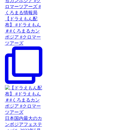
【ドラえもん配
布】 #ドラえもん
＃#くろまるカン
ボジア #クロマー
ツアーズ
日本国内最大のカ
ンボジアフェステ