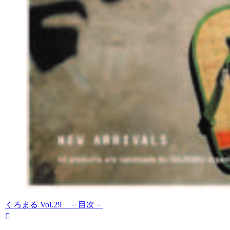
くろまる Vol.29 －目次－