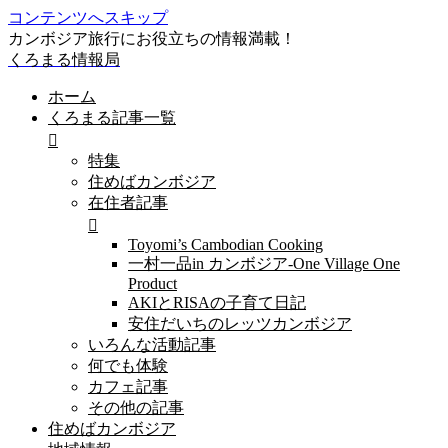
コンテンツへスキップ
カンボジア旅行にお役立ちの情報満載！
くろまる情報局
ホーム
くろまる記事一覧
特集
住めばカンボジア
在住者記事
Toyomi’s Cambodian Cooking
一村一品in カンボジア-One Village One
Product
AKIとRISAの子育て日記
安住だいちのレッツカンボジア
いろんな活動記事
何でも体験
カフェ記事
その他の記事
住めばカンボジア