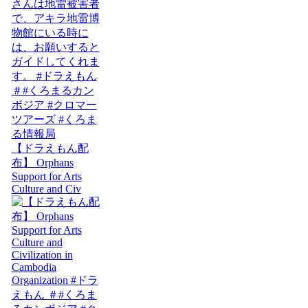
【ドラえもん配
布】 Orphans
Support for Arts
Culture and Civ