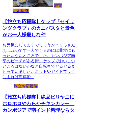
旅立
ち応援隊
【旅立ち応援隊】ケップ「セイリ
ングクラブ」のカニパスタと景色
がお一人様殺しな件
お元気にしてますでしょうか？まっさん
(@hidelo)です一人でくるのには非常にも
ったいないところでした。カンボジア南
部のビーチがある街、ケップでおいしい
ところはないかなと自転車でぐるぐるま
わっていました。ネットやガイドブック
によれば海岸沿...
旅立ち応援隊
【旅立ち応援隊】絶品ビリヤニに
ホロホロやわらかチキンカレー、
カンボジアで南インド料理ならタ