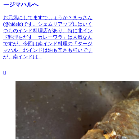
ージマハルへ
お元気にしてますでしょうか？まっさん
(@hidelo)です。シェムリアップにはいく
つものインド料理店があり、特に北イン
ド料理をだす「カレーワラ」は人気なん
ですが、今回は南インド料理の「タージ
マハル」北インドは油も辛さも強いです
が、南インドは...