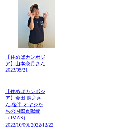
【住めばカンボジ
ア】山本奈月さん
2023/05/21
【住めばカンボジ
ア】金田 浩之さ
ん-後半 オヤジた
ちの国際貢献編
（JMAS）
2022/10/09
2022/12/22