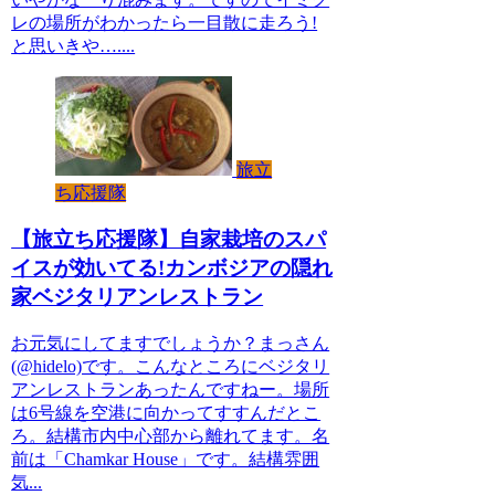
レの場所がわかったら一目散に走ろう!
と思いきや…....
旅立
ち応援隊
【旅立ち応援隊】自家栽培のスパ
イスが効いてる!カンボジアの隠れ
家ベジタリアンレストラン
お元気にしてますでしょうか？まっさん
(@hidelo)です。こんなところにベジタリ
アンレストランあったんですねー。場所
は6号線を空港に向かってすすんだとこ
ろ。結構市内中心部から離れてます。名
前は「Chamkar House」です。結構雰囲
気...