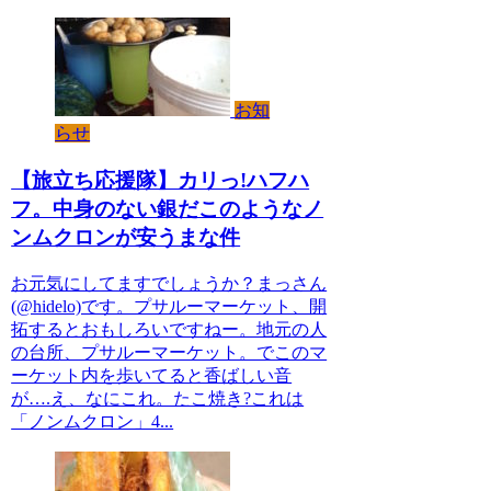
お知
らせ
【旅立ち応援隊】カリっ!ハフハ
フ。中身のない銀だこのようなノ
ンムクロンが安うまな件
お元気にしてますでしょうか？まっさん
(@hidelo)です。プサルーマーケット、開
拓するとおもしろいですねー。地元の人
の台所、プサルーマーケット。でこのマ
ーケット内を歩いてると香ばしい音
が….え、なにこれ。たこ焼き?これは
「ノンムクロン」4...