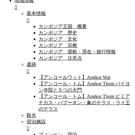
地域情報
基本情報
カンボジア王国 概要
カンボジア 歴史
カンボジア 文化
カンボジア 宗教
カンボジア 渡航・滞在・旅行情報
カンボジア 注意点
遺跡
【アンコールワット】Angkor Wat
【アンコール・トム】Angkor Thom バイヨ
ン寺院と５つの大門
【アンコール・トム】Angkor Thom ピミア
ナカス・バプーオン・象のテラス・ライ王
のテラス
観光
宿泊施設
プノンペン 宿泊