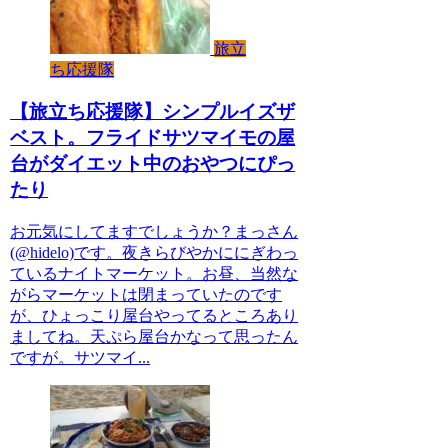
旅立
ち応援隊
【旅立ち応援隊】シンプルイズザ
ベスト。フライドサツマイモの屋
台がダイエット中のおやつにぴっ
たり
お元気にしてますでしょうか？まっさん
(@hidelo)です。夜きらびやかににぎわっ
ているナイトマーケット。お昼、当然な
がらマーケットは閉まっていたのです
が、ひょっこり屋台やってるところあり
ましてね。天ぷら屋台かなって思ったん
ですが。サツマイ...