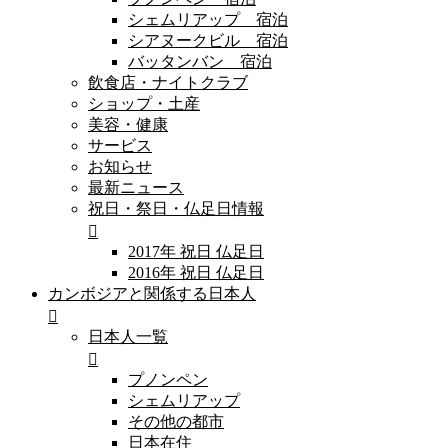
シェムリアップ 宿泊
シアヌークビル 宿泊
バッタンバン 宿泊
飲食店・ナイトクラブ
ショップ・土産
美容・健康
サービス
お知らせ
最新ニュース
祝日・祭日・仏足日情報
2017年 祝日 仏足日
2016年 祝日 仏足日
カンボジアと関係する日本人
日本人一覧
プノンペン
シェムリアップ
その他の都市
日本在住