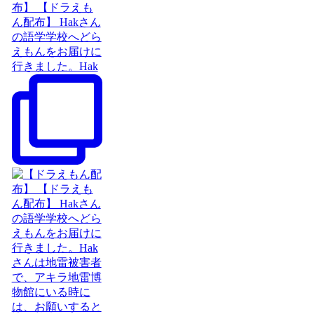
布】 【ドラえも
ん配布】 Hakさん
の語学学校へどら
えもんをお届けに
行きました。Hak