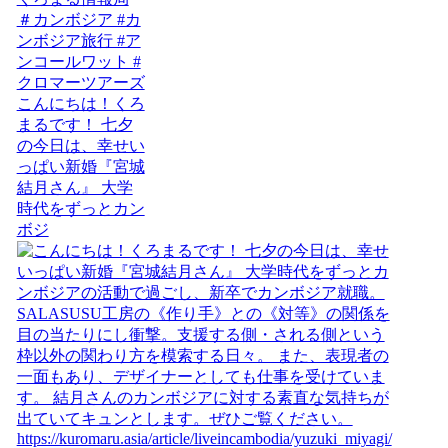
こんにちは！くろ
まるです！ 七夕
の今日は、幸せい
っぱい新婚『宮城
結月さん』 大学
時代をずっとカン
ボジ