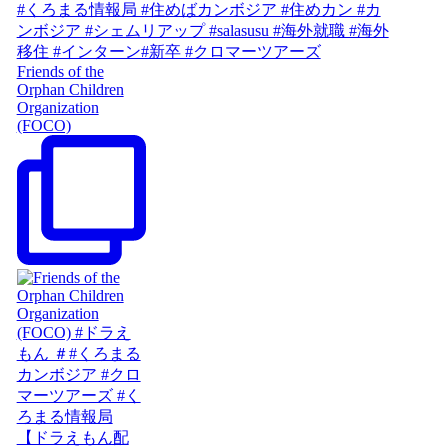
Friends of the
Orphan Children
Organization
(FOCO)
【ドラえもん配