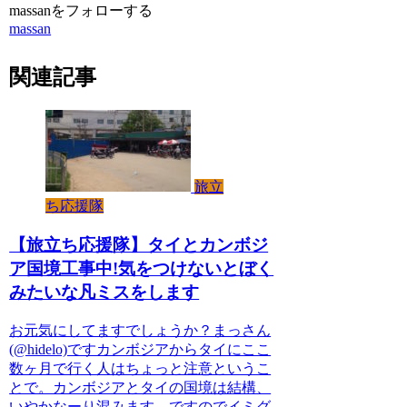
massanをフォローする
massan
関連記事
旅立
ち応援隊
【旅立ち応援隊】タイとカンボジ
ア国境工事中!気をつけないとぼく
みたいな凡ミスをします
お元気にしてますでしょうか？まっさん
(@hidelo)ですカンボジアからタイにここ
数ヶ月で行く人はちょっと注意というこ
とで。カンボジアとタイの国境は結構、
いやかなーり混みます。ですのでイミグ