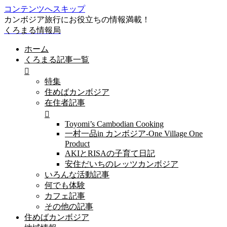
コンテンツへスキップ
カンボジア旅行にお役立ちの情報満載！
くろまる情報局
ホーム
くろまる記事一覧
特集
住めばカンボジア
在住者記事
Toyomi’s Cambodian Cooking
一村一品in カンボジア-One Village One
Product
AKIとRISAの子育て日記
安住だいちのレッツカンボジア
いろんな活動記事
何でも体験
カフェ記事
その他の記事
住めばカンボジア