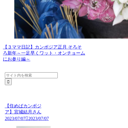
【３ママ日記】カンボジア正月 そろそ
ろ新年～一足早くワット・オンチョーム
にお参り編～
【住めばカンボジ
ア】宮城結月さん
2023/07/07
2023/07/07