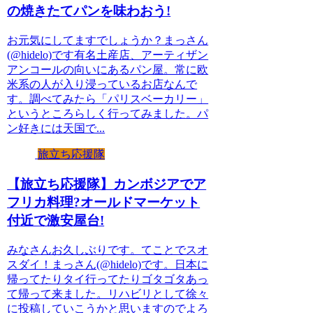
の焼きたてパンを味わおう!
お元気にしてますでしょうか？まっさん
(@hidelo)です有名土産店、アーティザン
アンコールの向いにあるパン屋。常に欧
米系の人が入り浸っているお店なんで
す。調べてみたら「パリスベーカリー」
というところらしく行ってみました。パ
ン好きには天国で...
旅立ち応援隊
【旅立ち応援隊】カンボジアでア
フリカ料理?オールドマーケット
付近で激安屋台!
みなさんお久しぶりです。てことでスオ
スダイ！まっさん(@hidelo)です。日本に
帰ってたりタイ行ってたりゴタゴタあっ
て帰って来ました。リハビリとして徐々
に投稿していこうかと思いますのでよろ