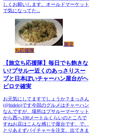
しくお願いします。オールドマーケット
で気になってた...
旅立
ち応援隊
【旅立ち応援隊】毎日でも飽きな
い?プサルー近くのあっさりスー
プと日本ぽいチャーハン屋台がヘ
ビロテ確実
お元気にしてますでしょうか？まっさん
(@hidelo)です今回のグルメはチャーハン
なんですが、場所はプサルーマーケット
から西へ100メートルくらいのところで
すねお店はこんな感じで屋台です。で、
とりあえずバイチャーを注文。出てきま