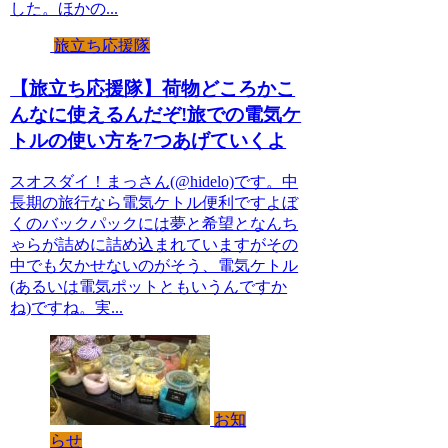
した。ほかの...
旅立ち応援隊
【旅立ち応援隊】荷物どころかこ
んなに使えるんだぞ!旅での電気ケ
トルの使い方を7つあげていくよ
スオスダイ！まっさん(@hidelo)です。中
長期の旅行なら電気ケトル便利ですよぼ
くのバックパックには夢と希望となんち
ゃらが詰めに詰め込まれていますがその
中でも欠かせないのがそう、電気ケトル
(あるいは電気ポットともいうんですか
ね)ですね。実...
お知
らせ