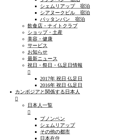
シェムリアップ 宿泊
シアヌークビル 宿泊
バッタンバン 宿泊
飲食店・ナイトクラブ
ショップ・土産
美容・健康
サービス
お知らせ
最新ニュース
祝日・祭日・仏足日情報
2017年 祝日 仏足日
2016年 祝日 仏足日
カンボジアと関係する日本人
日本人一覧
プノンペン
シェムリアップ
その他の都市
日本在住