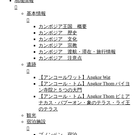
地域情報
基本情報
カンボジア王国 概要
カンボジア 歴史
カンボジア 文化
カンボジア 宗教
カンボジア 渡航・滞在・旅行情報
カンボジア 注意点
遺跡
【アンコールワット】Angkor Wat
【アンコール・トム】Angkor Thom バイヨ
ン寺院と５つの大門
【アンコール・トム】Angkor Thom ピミア
ナカス・バプーオン・象のテラス・ライ王
のテラス
観光
宿泊施設
プノンペン 宿泊