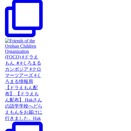
【ドラえもん配
布】 【ドラえも
ん配布】 Hakさん
の語学学校へどら
えもんをお届けに
行きました。Hak