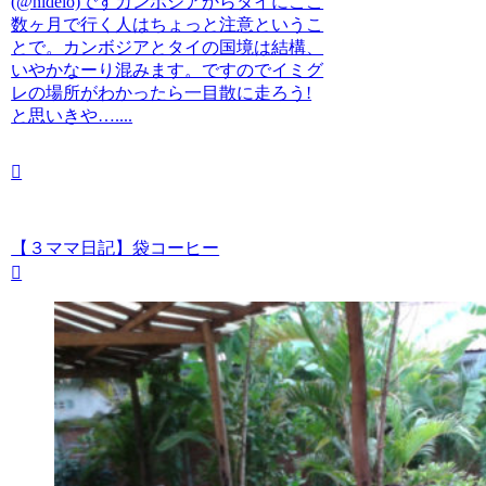
(@hidelo)ですカンボジアからタイにここ
数ヶ月で行く人はちょっと注意というこ
とで。カンボジアとタイの国境は結構、
いやかなーり混みます。ですのでイミグ
レの場所がわかったら一目散に走ろう!
と思いきや…....
【３ママ日記】袋コーヒー