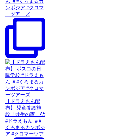
ん ＃#くろまるカ
ンボジア #クロマ
ーツアーズ
【ドラえもん配
布】 児童養護施
設「共生の家」🙂
#ドラえもん ＃#
くろまるカンボジ
ア #クロマーツア