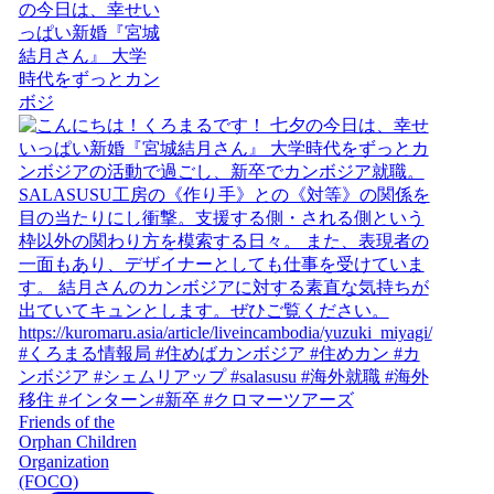
の今日は、幸せい
っぱい新婚『宮城
結月さん』 大学
時代をずっとカン
ボジ
Friends of the
Orphan Children
Organization
(FOCO)