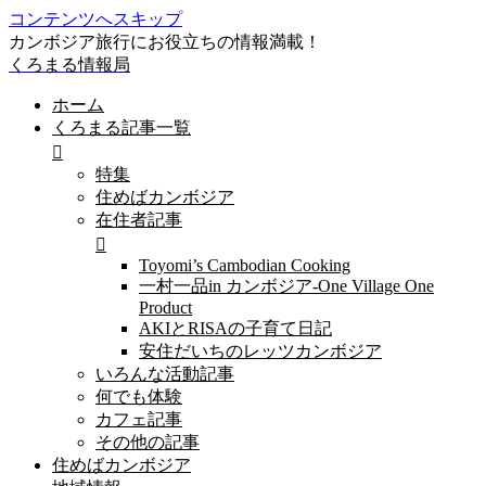
コンテンツへスキップ
カンボジア旅行にお役立ちの情報満載！
くろまる情報局
ホーム
くろまる記事一覧
特集
住めばカンボジア
在住者記事
Toyomi’s Cambodian Cooking
一村一品in カンボジア-One Village One
Product
AKIとRISAの子育て日記
安住だいちのレッツカンボジア
いろんな活動記事
何でも体験
カフェ記事
その他の記事
住めばカンボジア