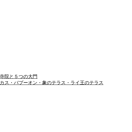
ヨン寺院と５つの大門
ピミアナカス・バプーオン・象のテラス・ライ王のテラス