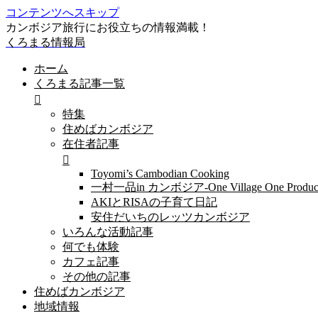
コンテンツへスキップ
カンボジア旅行にお役立ちの情報満載！
くろまる情報局
ホーム
くろまる記事一覧
特集
住めばカンボジア
在住者記事
Toyomi’s Cambodian Cooking
一村一品in カンボジア-One Village One Produc
AKIとRISAの子育て日記
安住だいちのレッツカンボジア
いろんな活動記事
何でも体験
カフェ記事
その他の記事
住めばカンボジア
地域情報