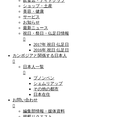
飲食店・ナイトクラブ
ショップ・土産
美容・健康
サービス
お知らせ
最新ニュース
祝日・祭日・仏足日情報
2017年 祝日 仏足日
2016年 祝日 仏足日
カンボジアと関係する日本人
日本人一覧
プノンペン
シェムリアップ
その他の都市
日本在住
お問い合わせ
編集部情報・媒体資料
掲載リクエスト