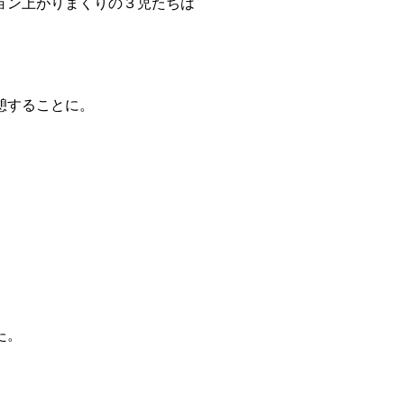
ョン上がりまくりの３児たちは
憩することに。
た。