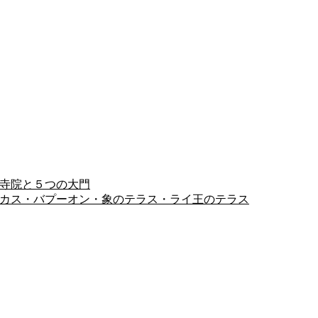
ヨン寺院と５つの大門
ピミアナカス・バプーオン・象のテラス・ライ王のテラス