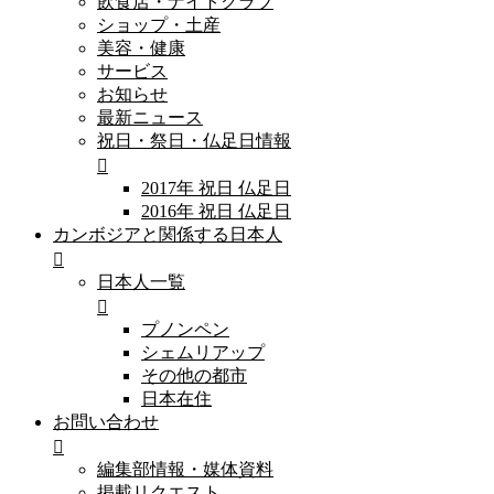
飲食店・ナイトクラブ
ショップ・土産
美容・健康
サービス
お知らせ
最新ニュース
祝日・祭日・仏足日情報
2017年 祝日 仏足日
2016年 祝日 仏足日
カンボジアと関係する日本人
日本人一覧
プノンペン
シェムリアップ
その他の都市
日本在住
お問い合わせ
編集部情報・媒体資料
掲載リクエスト