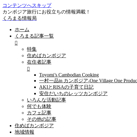
コンテンツへスキップ
カンボジア旅行にお役立ちの情報満載！
くろまる情報局
ホーム
くろまる記事一覧
特集
住めばカンボジア
在住者記事
Toyomi’s Cambodian Cooking
一村一品in カンボジア-One Village One Produc
AKIとRISAの子育て日記
安住だいちのレッツカンボジア
いろんな活動記事
何でも体験
カフェ記事
その他の記事
住めばカンボジア
地域情報