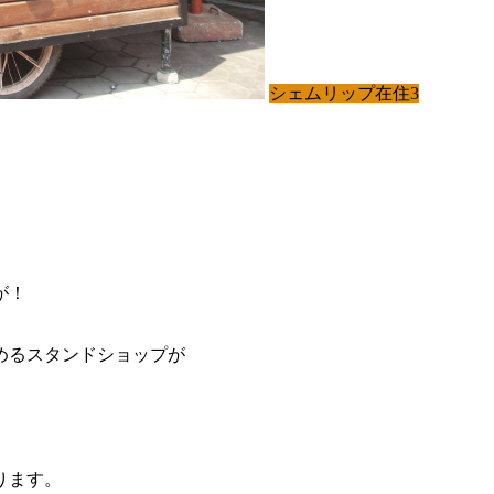
シェムリップ在住3
が！
めるスタンドショップが
ります。