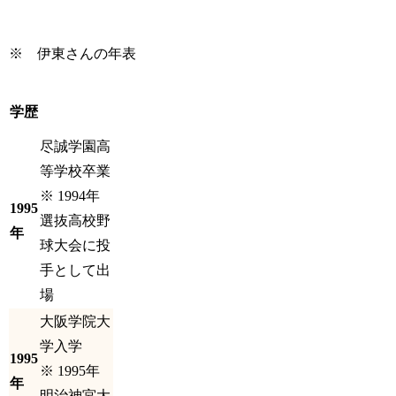
※ 伊東さんの年表
学歴
尽誠学園高
等学校卒業
※ 1994年
1995
選抜高校野
年
球大会に投
手として出
場
大阪学院大
学入学
1995
※ 1995年
年
明治神宮大