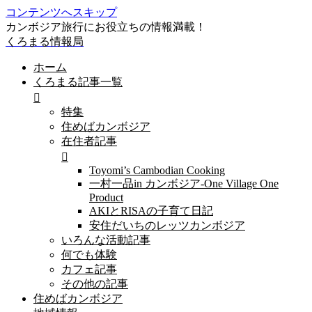
コンテンツへスキップ
カンボジア旅行にお役立ちの情報満載！
くろまる情報局
ホーム
くろまる記事一覧
特集
住めばカンボジア
在住者記事
Toyomi’s Cambodian Cooking
一村一品in カンボジア-One Village One
Product
AKIとRISAの子育て日記
安住だいちのレッツカンボジア
いろんな活動記事
何でも体験
カフェ記事
その他の記事
住めばカンボジア