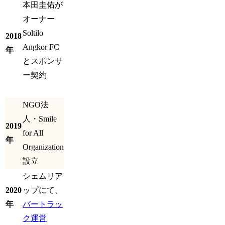
本田圭佑が
オーナー
Soltilo
2018
Angkor FC
年
とスポンサ
ー契約
NGO法
人・Smile
2019
for All
年
Organization
設立
シェムリア
2020
ップにて、
年
バートラッ
ク運営