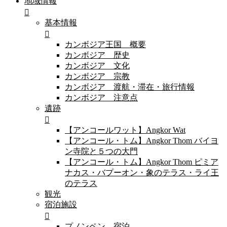
地域情報
基本情報
カンボジア王国 概要
カンボジア 歴史
カンボジア 文化
カンボジア 宗教
カンボジア 渡航・滞在・旅行情報
カンボジア 注意点
遺跡
【アンコールワット】Angkor Wat
【アンコール・トム】Angkor Thom バイヨ
ン寺院と５つの大門
【アンコール・トム】Angkor Thom ピミア
ナカス・バプーオン・象のテラス・ライ王
のテラス
観光
宿泊施設
プノンペン 宿泊