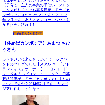
な仕事をしたいという夢を叶えました！
【子育て・主人の事業の手伝い・タロッ
ト＆スピリチュアル霊視鑑定】初めてカ
ンボジアに来たのはいつですか？ 2012
年12月です。友人とアンコールワットを
見るために訪れまし...
住めばカンボジア
【住めばカンボジア】あまつ ちひ
ろさん
カンボジアに来たきっかけは ロックバ
ンドのブログでした【メタルバー「アト
ランティス」オーナー 】 【レコード
レーベル「ルビコンミュージック」日英
翻訳通訳者】初めてカンボジアに来たの
はいつですか？2014年2月です。カンボ
ジアに住むことになっ...