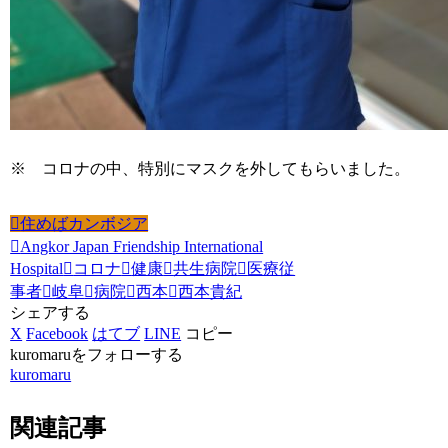
※ コロナの中、特別にマスクを外してもらいました。
住めばカンボジア
Angkor Japan Friendship International
Hospital
コロナ
健康
共生病院
医療従
事者
岐阜
病院
西本
西本貴紀
シェアする
X
Facebook
はてブ
LINE
コピー
kuromaruをフォローする
kuromaru
関連記事