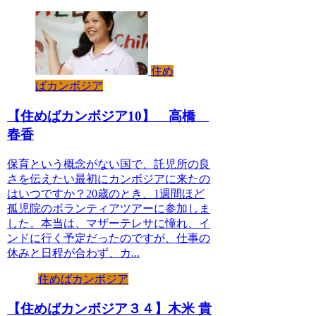
住め
ばカンボジア
【住めばカンボジア10】 高橋
春香
保育という概念がない国で、託児所の良
さを伝えたい最初にカンボジアに来たの
はいつですか？20歳のとき、1週間ほど
孤児院のボランティアツアーに参加しま
した。本当は、マザーテレサに憧れ、イ
ンドに行く予定だったのですが、仕事の
休みと日程が合わず、カ...
住めばカンボジア
【住めばカンボジア３４】木米 貴