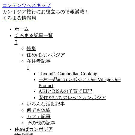
コンテンツへスキップ
カンボジア旅行にお役立ちの情報満載！
くろまる情報局
ホーム
くろまる記事一覧
特集
住めばカンボジア
在住者記事
Toyomi’s Cambodian Cooking
一村一品in カンボジア-One Village One
Product
AKIとRISAの子育て日記
安住だいちのレッツカンボジア
いろんな活動記事
何でも体験
カフェ記事
その他の記事
住めばカンボジア