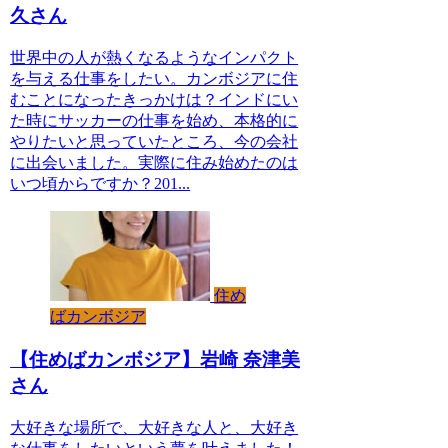
久さん
世界中の人が熱くなるようなインパクト
を与える仕事をしたい。カンボジアに住
むことになったきっかけは？インドにい
た時にサッカーの仕事を始め、本格的に
やりたいと思っていたところ、今の会社
に出会いました。実際に住み始めたのは
いつ頃からですか？201...
住め
ばカンボジア
【住めばカンボジア】岩崎 奈津美
さん
大好きな場所で、大好きな人と、大好き