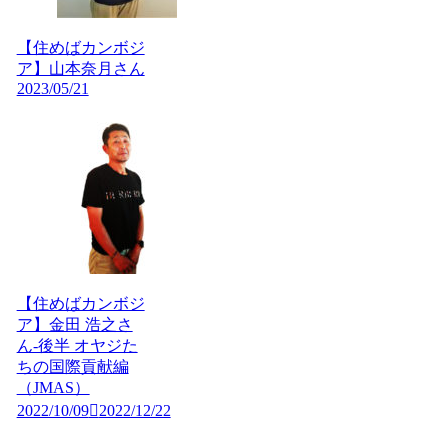
【住めばカンボジ
ア】山本奈月さん
2023/05/21
【住めばカンボジ
ア】金田 浩之さ
ん-後半 オヤジた
ちの国際貢献編
（JMAS）
2022/10/09
2022/12/22