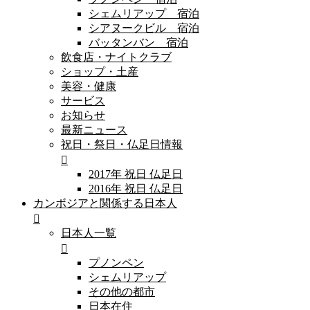
シェムリアップ 宿泊
シアヌークビル 宿泊
バッタンバン 宿泊
飲食店・ナイトクラブ
ショップ・土産
美容・健康
サービス
お知らせ
最新ニュース
祝日・祭日・仏足日情報
2017年 祝日 仏足日
2016年 祝日 仏足日
カンボジアと関係する日本人
日本人一覧
プノンペン
シェムリアップ
その他の都市
日本在住