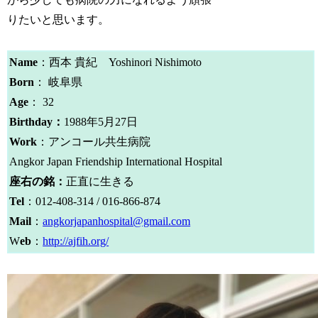
りたいと思います。
Name
：西本 貴紀 Yoshinori Nishimoto
Born
： 岐阜県
Age
： 32
Birthday：
1988年5月27日
Work
：アンコール共生病院
Angkor Japan Friendship International Hospital
座右の銘：
正直に生きる
Tel
：012-408-314 / 016-866-874
Mail
：
angkorjapanhospital@gmail.com
W
eb
：
http://ajfih.org/