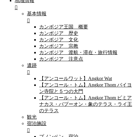
地域情報
基本情報
カンボジア王国 概要
カンボジア 歴史
カンボジア 文化
カンボジア 宗教
カンボジア 渡航・滞在・旅行情報
カンボジア 注意点
遺跡
【アンコールワット】Angkor Wat
【アンコール・トム】Angkor Thom バイヨ
ン寺院と５つの大門
【アンコール・トム】Angkor Thom ピミア
ナカス・バプーオン・象のテラス・ライ王
のテラス
観光
宿泊施設
プノンペン 宿泊