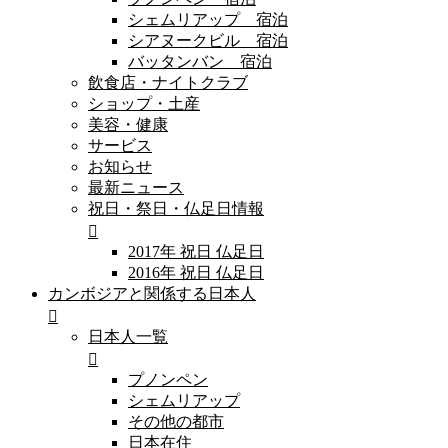
シェムリアップ 宿泊
シアヌークビル 宿泊
バッタンバン 宿泊
飲食店・ナイトクラブ
ショップ・土産
美容・健康
サービス
お知らせ
最新ニュース
祝日・祭日・仏足日情報
2017年 祝日 仏足日
2016年 祝日 仏足日
カンボジアと関係する日本人
日本人一覧
プノンペン
シェムリアップ
その他の都市
日本在住