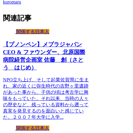
kuromaru
関連記事
関係する日本人
【プノンペン】メプラジャパン
CEO & ファウンダー、北原国際
病院経営企画室 佐藤 創（さと
う はじめ）
NPO立ち上げ、そして起業佐賀県に生ま
れ、家の近くに弥生時代の吉野ヶ里遺跡
があった事から、子供の頃は考古学に興
味をもっていた。それ以来、当時の人々
の歴史など、残っている資料から遡って
真実を発見するのを面白いと感じてい
た。２００７年大学に入学...
関係する日本人