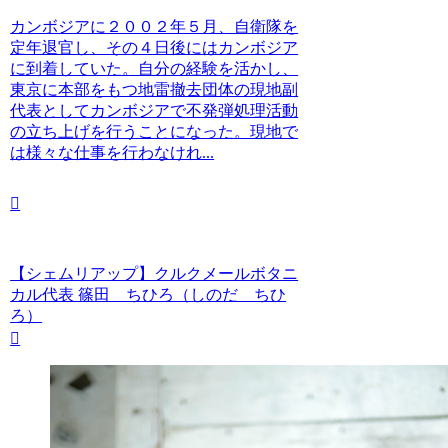
カンボジアに２００２年５月、自衛隊を
定年退官し、その４日後にはカンボジア
に到着していた。自分の経験を活かし、
東京に本部をもつ地雷撤去団体の現地副
代表としてカンボジアで不発弾処理活動
の立ち上げを行うことになった。現地で
は様々な仕事を行わなけれ...
【シェムリアップ】クルクメールボタニ
カル代表 篠田 ちひろ（しのだ ちひ
ろ）