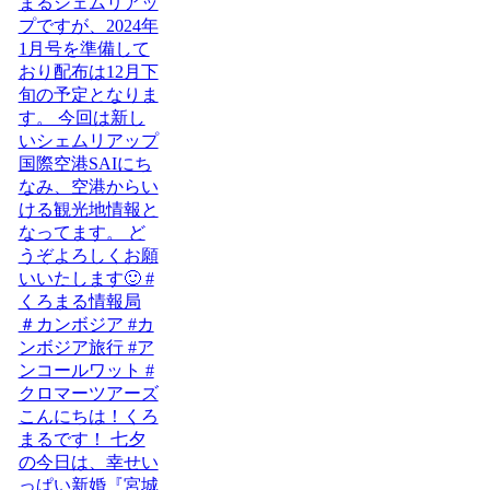
こんにちは！くろ
まるです！ 七夕
の今日は、幸せい
っぱい新婚『宮城