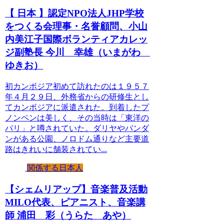
【 日本 】認定NPO法人JHP学校
をつくる会理事・名誉顧問、小山
内美江子国際ボランティアカレッ
ジ副塾長 今川 幸雄（いまがわ
ゆきお）
初カンボジア初めて訪れたのは１９５７
年４月２９日、外務省からの研修生とし
てカンボジアに派遣された。到着したプ
ノンペンは美しく、その当時は「東洋の
パリ」と噂されていた。ダリヤやパンダ
ンがある公園、ノロドム通りなど主要道
路はきれいに舗装されてい...
関係する日本人
【シェムリアップ】音楽普及活動
MILO代表、ピアニスト、音楽講
師 浦田 彩（うらた あや）