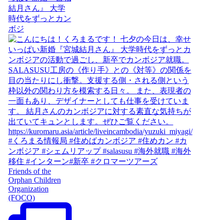
結月さん』 大学
時代をずっとカン
ボジ
Friends of the
Orphan Children
Organization
(FOCO)