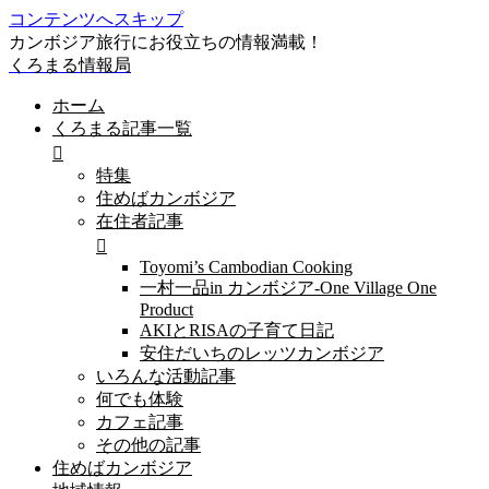
コンテンツへスキップ
カンボジア旅行にお役立ちの情報満載！
くろまる情報局
ホーム
くろまる記事一覧
特集
住めばカンボジア
在住者記事
Toyomi’s Cambodian Cooking
一村一品in カンボジア-One Village One
Product
AKIとRISAの子育て日記
安住だいちのレッツカンボジア
いろんな活動記事
何でも体験
カフェ記事
その他の記事
住めばカンボジア