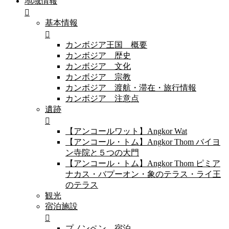
地域情報
基本情報
カンボジア王国 概要
カンボジア 歴史
カンボジア 文化
カンボジア 宗教
カンボジア 渡航・滞在・旅行情報
カンボジア 注意点
遺跡
【アンコールワット】Angkor Wat
【アンコール・トム】Angkor Thom バイヨ
ン寺院と５つの大門
【アンコール・トム】Angkor Thom ピミア
ナカス・バプーオン・象のテラス・ライ王
のテラス
観光
宿泊施設
プノンペン 宿泊