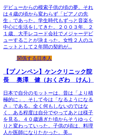
デビューからの模索子供の頃の夢。それ
は４歳の頃から変わらず「ピアノの先
生」であった。学生時代もずっと音楽を
中心に生活をしてきた。２００３年、２
１歳、大手レコード会社でメジャーデビ
ューすることが決まった。女性２人のユ
ニットとして２年間の契約が...
関係する日本人
【プノンペン】ケンクリニック院
長 奥澤 健（おくざわ けん）
日本で自分のモットーは、昔は「より積
極的に」、そして今は「なるようになる
さ」である。全く何もしないのではな
く、ある程度は自分でやってあとは様子
を見る。４０歳過ぎた頃からそうゆっく
りと変わっていった。子供の頃は、料理
人か医師になりたかった。美...