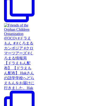
【ドラえもん配
布】 【ドラえも
ん配布】 Hakさん
の語学学校へどら
えもんをお届けに
行きました。Hak