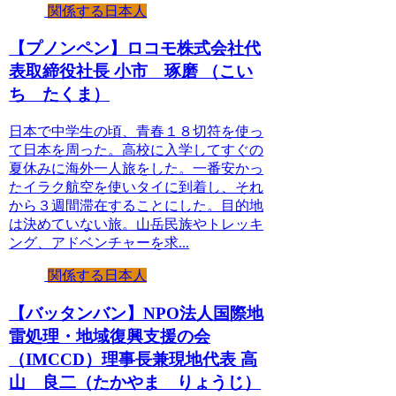
関係する日本人
【プノンペン】ロコモ株式会社代
表取締役社長 小市 琢磨 （こい
ち たくま）
日本で中学生の頃、青春１８切符を使っ
て日本を周った。高校に入学してすぐの
夏休みに海外一人旅をした。一番安かっ
たイラク航空を使いタイに到着し、それ
から３週間滞在することにした。目的地
は決めていない旅。山岳民族やトレッキ
ング、アドベンチャーを求...
関係する日本人
【バッタンバン】NPO法人国際地
雷処理・地域復興支援の会
（IMCCD）理事長兼現地代表 高
山 良二（たかやま りょうじ）