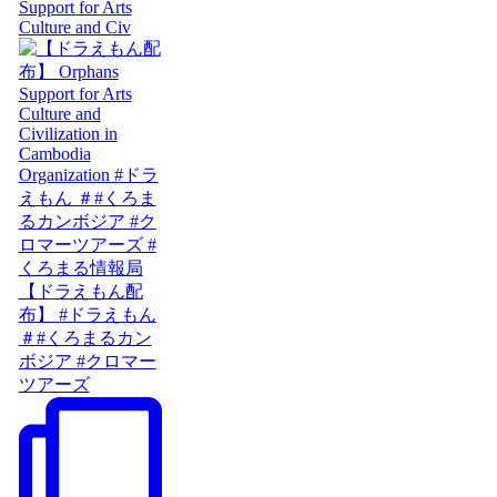
Support for Arts
Culture and Civ
【ドラえもん配
布】 #ドラえもん
＃#くろまるカン
ボジア #クロマー
ツアーズ