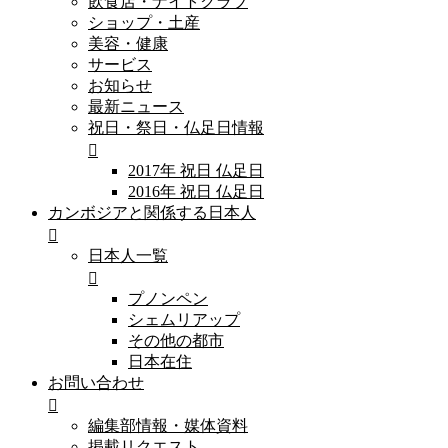
飲食店・ナイトクラブ
ショップ・土産
美容・健康
サービス
お知らせ
最新ニュース
祝日・祭日・仏足日情報
2017年 祝日 仏足日
2016年 祝日 仏足日
カンボジアと関係する日本人
日本人一覧
プノンペン
シェムリアップ
その他の都市
日本在住
お問い合わせ
編集部情報・媒体資料
掲載リクエスト