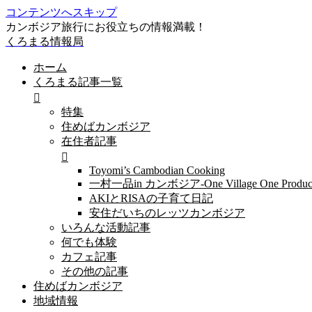
コンテンツへスキップ
カンボジア旅行にお役立ちの情報満載！
くろまる情報局
ホーム
くろまる記事一覧
特集
住めばカンボジア
在住者記事
Toyomi’s Cambodian Cooking
一村一品in カンボジア-One Village One Produc
AKIとRISAの子育て日記
安住だいちのレッツカンボジア
いろんな活動記事
何でも体験
カフェ記事
その他の記事
住めばカンボジア
地域情報