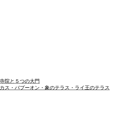
ヨン寺院と５つの大門
ピミアナカス・バプーオン・象のテラス・ライ王のテラス