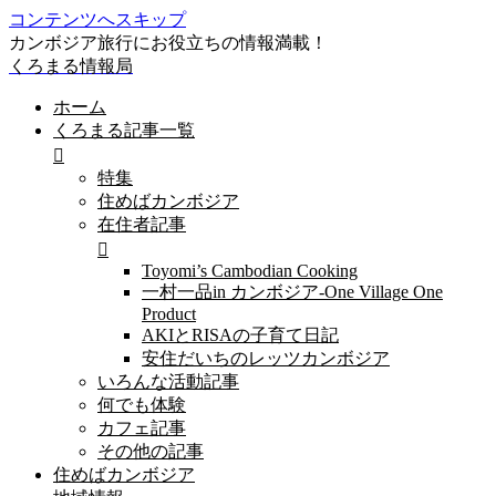
コンテンツへスキップ
カンボジア旅行にお役立ちの情報満載！
くろまる情報局
ホーム
くろまる記事一覧
特集
住めばカンボジア
在住者記事
Toyomi’s Cambodian Cooking
一村一品in カンボジア-One Village One
Product
AKIとRISAの子育て日記
安住だいちのレッツカンボジア
いろんな活動記事
何でも体験
カフェ記事
その他の記事
住めばカンボジア