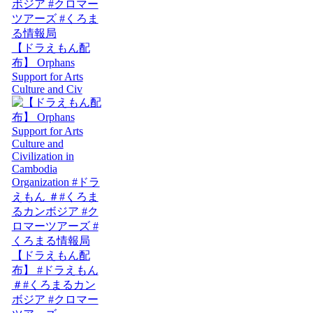
【ドラえもん配
布】 Orphans
Support for Arts
Culture and Civ
【ドラえもん配
布】 #ドラえもん
＃#くろまるカン
ボジア #クロマー