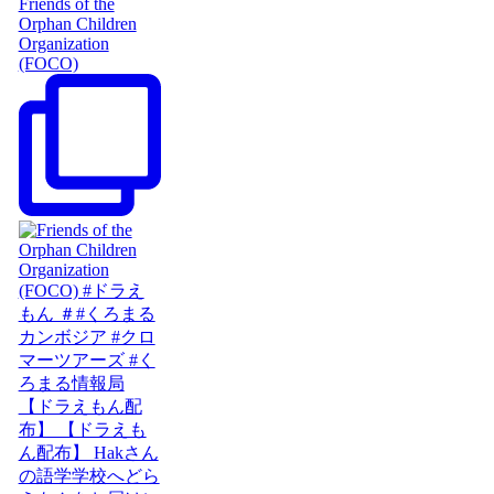
Friends of the
Orphan Children
Organization
(FOCO)
【ドラえもん配
布】 【ドラえも
ん配布】 Hakさん
の語学学校へどら