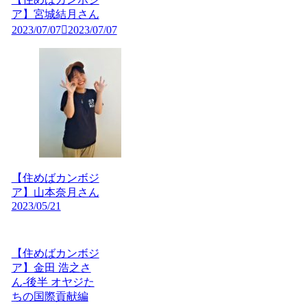
ア】宮城結月さん
2023/07/07
2023/07/07
【住めばカンボジ
ア】山本奈月さん
2023/05/21
【住めばカンボジ
ア】金田 浩之さ
ん-後半 オヤジた
ちの国際貢献編