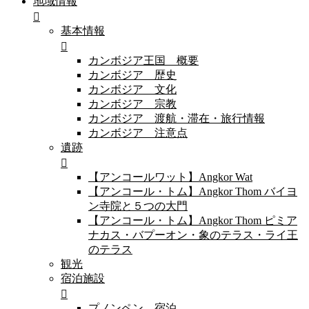
地域情報
基本情報
カンボジア王国 概要
カンボジア 歴史
カンボジア 文化
カンボジア 宗教
カンボジア 渡航・滞在・旅行情報
カンボジア 注意点
遺跡
【アンコールワット】Angkor Wat
【アンコール・トム】Angkor Thom バイヨ
ン寺院と５つの大門
【アンコール・トム】Angkor Thom ピミア
ナカス・バプーオン・象のテラス・ライ王
のテラス
観光
宿泊施設
プノンペン 宿泊