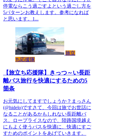
停電ならこう過ごすよという過ごし方を
5パターンお教えします。参考になれば
と思います。1...
旅立
ち応援隊
【旅立ち応援隊】きっつ～い長距
離バス旅行を快適にするための5
箇条
お元気にしてますでしょうか？まっさん
(@hidelo)ですさて、今回は旅でお世話に
なることがあるかもしれない長距離バ
ス。ロープライスなので、陸路国境越え
にもよく使うバスを快適に、快適にすご
すためのポイントをあげていきます。