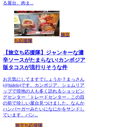
る屋台。肉ま...
旅立
ち応援隊
【旅立ち応援隊】ジャンキーな濃
辛ソースがたまらない!カンボジア
版タコスが流行りそうな件
お元気にしてますでしょうか？まっさん
(@hidelo)です。カンボジア、シェムリア
ップで現地の人も多く訪れるショッピン
グセンター「トレードセンター」この目
の前で珍しい屋台見つけました。なんか
ハンバーガーみたいになにかをサンドし
ています。パン...
旅立ち応援隊