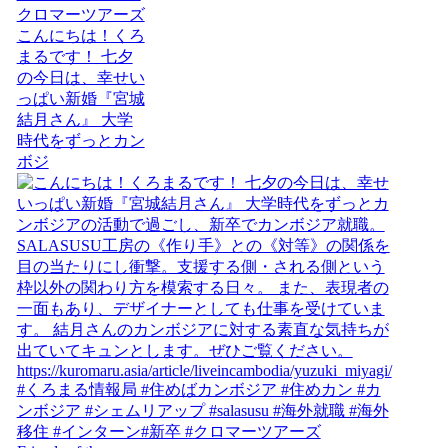
こんにちは！くろ
まるです！ 七夕
の今日は、幸せい
っぱい新婚『宮城
結月さん』 大学
時代をずっとカン
ボジ