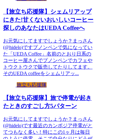
【旅立ち応援隊】シェムリアップ
にきた!甘くないおいしいコーヒー
探しのあなたはUEDA Coffeeへ
お元気にしてますでしょうか？まっさん
(@hidelo)ですプノンペンで気になってい
た「UEDA Coffee」名前のとおり日系の
コーヒー屋さんでプノンペンでカフェや
トウクトウクで販売してたりしてます。
そのUEDA coffeeをシェムリアッ...
旅立ち応援隊
【旅立ち応援隊】旅で停電が起き
たときのすごし方5パターン
お元気にしてますでしょうか？まっさん
(@hidelo)です最近のカンボジア停電がと
てつもなく多い！特にこの1ヶ月は毎日
のように停電。そこで自分なりにどうぜ