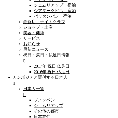
シェムリアップ 宿泊
シアヌークビル 宿泊
バッタンバン 宿泊
飲食店・ナイトクラブ
ショップ・土産
美容・健康
サービス
お知らせ
最新ニュース
祝日・祭日・仏足日情報
2017年 祝日 仏足日
2016年 祝日 仏足日
カンボジアと関係する日本人
日本人一覧
プノンペン
シェムリアップ
その他の都市
日本在住