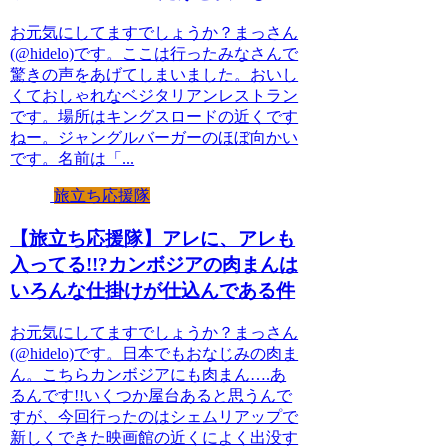
お元気にしてますでしょうか？まっさん
(@hidelo)です。ここは行ったみなさんで
驚きの声をあげてしまいました。おいし
くておしゃれなベジタリアンレストラン
です。場所はキングスロードの近くです
ねー。ジャングルバーガーのほぼ向かい
です。名前は「...
旅立ち応援隊
【旅立ち応援隊】アレに、アレも
入ってる!!?カンボジアの肉まんは
いろんな仕掛けが仕込んである件
お元気にしてますでしょうか？まっさん
(@hidelo)です。日本でもおなじみの肉ま
ん。こちらカンボジアにも肉まん….あ
るんです!!いくつか屋台あると思うんで
すが、今回行ったのはシェムリアップで
新しくできた映画館の近くによく出没す