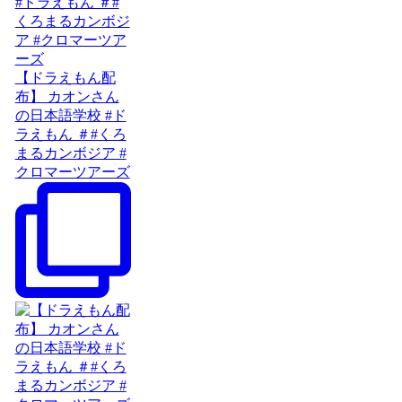
【ドラえもん配
布】 カオンさん
の日本語学校 #ド
ラえもん ＃#くろ
まるカンボジア #
クロマーツアーズ