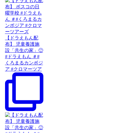
【ドラえもん配
布】 児童養護施
設「共生の家」🙂
#ドラえもん ＃#
くろまるカンボジ
ア #クロマーツア