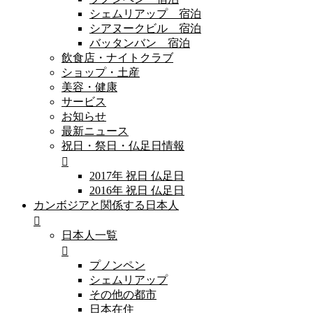
シェムリアップ 宿泊
シアヌークビル 宿泊
バッタンバン 宿泊
飲食店・ナイトクラブ
ショップ・土産
美容・健康
サービス
お知らせ
最新ニュース
祝日・祭日・仏足日情報
2017年 祝日 仏足日
2016年 祝日 仏足日
カンボジアと関係する日本人
日本人一覧
プノンペン
シェムリアップ
その他の都市
日本在住