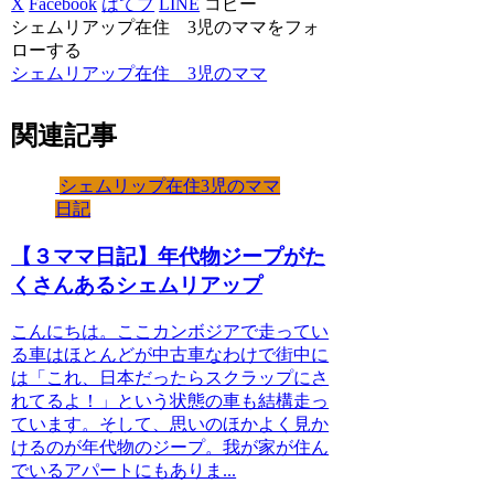
X
Facebook
はてブ
LINE
コピー
シェムリアップ在住 3児のママをフォ
ローする
シェムリアップ在住 3児のママ
関連記事
シェムリップ在住3児のママ
日記
【３ママ日記】年代物ジープがた
くさんあるシェムリアップ
こんにちは。ここカンボジアで走ってい
る車はほとんどが中古車なわけで街中に
は「これ、日本だったらスクラップにさ
れてるよ！」という状態の車も結構走っ
ています。そして、思いのほかよく見か
けるのが年代物のジープ。我が家が住ん
でいるアパートにもありま...