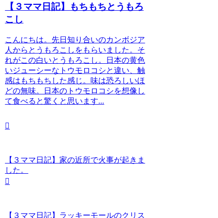
【３ママ日記】もちもちとうもろ
こし
こんにちは。先日知り合いのカンボジア
人からとうもろこしをもらいました。そ
れがこの白いとうもろこし。日本の黄色
いジューシーなトウモロコシと違い、触
感はもちもちした感じ。味は恐ろしいほ
どの無味。日本のトウモロコシを想像し
て食べると驚くと思います...
【３ママ日記】家の近所で火事が起きま
した。
【３ママ日記】ラッキーモールのクリス