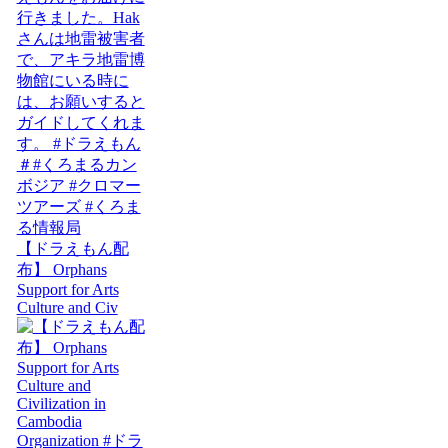
【ドラえもん配
布】 Orphans
Support for Arts
Culture and Civ