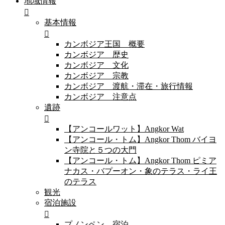
地域情報
基本情報
カンボジア王国 概要
カンボジア 歴史
カンボジア 文化
カンボジア 宗教
カンボジア 渡航・滞在・旅行情報
カンボジア 注意点
遺跡
【アンコールワット】Angkor Wat
【アンコール・トム】Angkor Thom バイヨ
ン寺院と５つの大門
【アンコール・トム】Angkor Thom ピミア
ナカス・バプーオン・象のテラス・ライ王
のテラス
観光
宿泊施設
プノンペン 宿泊