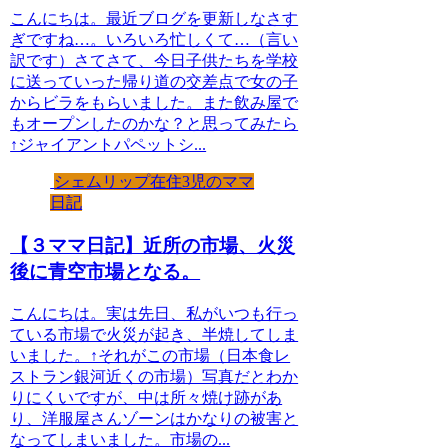
こんにちは。最近ブログを更新しなさす
ぎですね…。いろいろ忙しくて…（言い
訳です）さてさて、今日子供たちを学校
に送っていった帰り道の交差点で女の子
からビラをもらいました。また飲み屋で
もオープンしたのかな？と思ってみたら
↑ジャイアントパペットシ...
シェムリップ在住3児のママ
日記
【３ママ日記】近所の市場、火災
後に青空市場となる。
こんにちは。実は先日、私がいつも行っ
ている市場で火災が起き、半焼してしま
いました。↑それがこの市場（日本食レ
ストラン銀河近くの市場）写真だとわか
りにくいですが、中は所々焼け跡があ
り、洋服屋さんゾーンはかなりの被害と
なってしまいました。市場の...