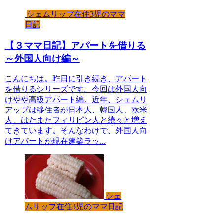
シェムリップ在住3児のママ
日記
【３ママ日記】アパートを借りる
～外国人向け編～
こんにちは。昨日に引き続き、アパート
を借りるシリーズです。今回は外国人向
けやや高級アパート編。近年、シェムリ
アップは移住者が日本人、韓国人、欧米
人、はたまたフィリピン人と続々と増え
てきています。そんなわけで、外国人向
けアパートが現在建築ラッ...
シェ
ムリップ在住3児のママ日記