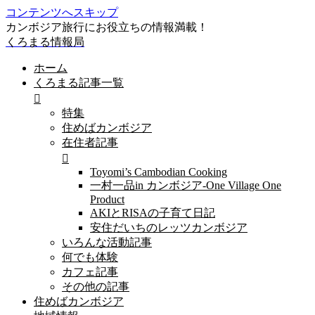
コンテンツへスキップ
カンボジア旅行にお役立ちの情報満載！
くろまる情報局
ホーム
くろまる記事一覧
特集
住めばカンボジア
在住者記事
Toyomi’s Cambodian Cooking
一村一品in カンボジア-One Village One
Product
AKIとRISAの子育て日記
安住だいちのレッツカンボジア
いろんな活動記事
何でも体験
カフェ記事
その他の記事
住めばカンボジア