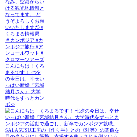
こんにちは！くろ
まるです！ 七夕
の今日は、幸せい
っぱい新婚『宮城
結月さん』 大学
時代をずっとカン
ボジ