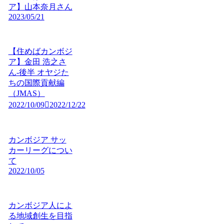
ア】山本奈月さん
2023/05/21
【住めばカンボジ
ア】金田 浩之さ
ん-後半 オヤジた
ちの国際貢献編
（JMAS）
2022/10/09
2022/12/22
カンボジア サッ
カーリーグについ
て
2022/10/05
カンボジア人によ
る地域創生を目指