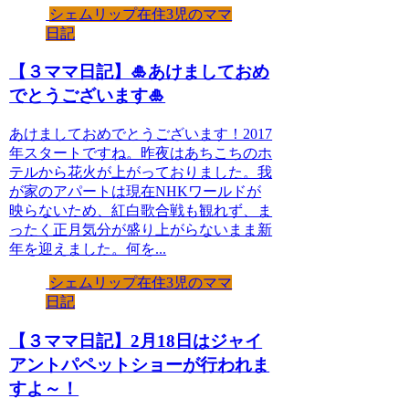
シェムリップ在住3児のママ
日記
【３ママ日記】🎍あけましておめ
でとうございます🎍
あけましておめでとうございます！2017
年スタートですね。昨夜はあちこちのホ
テルから花火が上がっておりました。我
が家のアパートは現在NHKワールドが
映らないため、紅白歌合戦も観れず、ま
ったく正月気分が盛り上がらないまま新
年を迎えました。何を...
シェムリップ在住3児のママ
日記
【３ママ日記】2月18日はジャイ
アントパペットショーが行われま
すよ～！