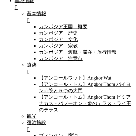
地域情報
基本情報
カンボジア王国 概要
カンボジア 歴史
カンボジア 文化
カンボジア 宗教
カンボジア 渡航・滞在・旅行情報
カンボジア 注意点
遺跡
【アンコールワット】Angkor Wat
【アンコール・トム】Angkor Thom バイヨ
ン寺院と５つの大門
【アンコール・トム】Angkor Thom ピミア
ナカス・バプーオン・象のテラス・ライ王
のテラス
観光
宿泊施設
プノンペン 宿泊