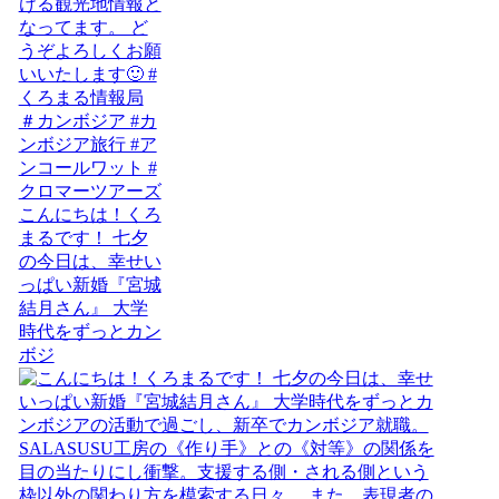
こんにちは！くろ
まるです！ 七夕
の今日は、幸せい
っぱい新婚『宮城
結月さん』 大学
時代をずっとカン
ボジ