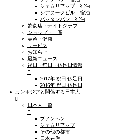
シェムリアップ 宿泊
シアヌークビル 宿泊
バッタンバン 宿泊
飲食店・ナイトクラブ
ショップ・土産
美容・健康
サービス
お知らせ
最新ニュース
祝日・祭日・仏足日情報
2017年 祝日 仏足日
2016年 祝日 仏足日
カンボジアと関係する日本人
日本人一覧
プノンペン
シェムリアップ
その他の都市
日本在住