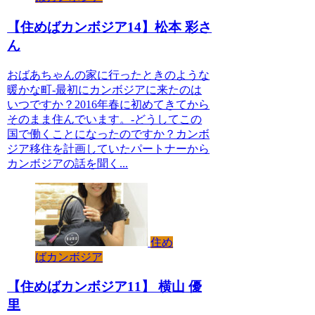
【住めばカンボジア14】松本 彩さ
ん
おばあちゃんの家に行ったときのような
暖かな町-最初にカンボジアに来たのは
いつですか？2016年春に初めてきてから
そのまま住んでいます。-どうしてこの
国で働くことになったのですか？カンボ
ジア移住を計画していたパートナーから
カンボジアの話を聞く...
住め
ばカンボジア
【住めばカンボジア11】 横山 優
里