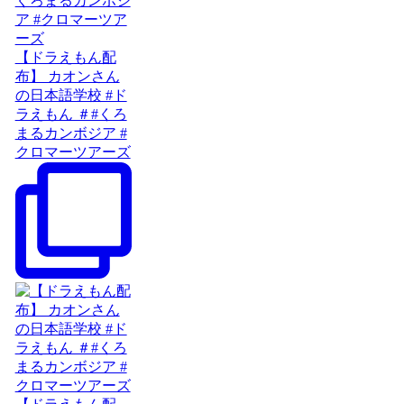
【ドラえもん配
布】 カオンさん
の日本語学校 #ド
ラえもん ＃#くろ
まるカンボジア #
クロマーツアーズ