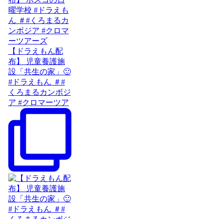
【ドラえもん配
布】 児童養護施
設「共生の家」🙂
#ドラえもん ＃#
くろまるカンボジ
ア #クロマーツア