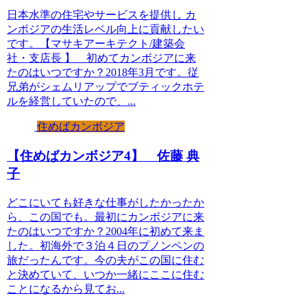
日本水準の住宅やサービスを提供し カ
ンボジアの生活レベル向上に貢献したい
です。【マサキアーキテクト/建築会
社・支店長 】 初めてカンボジアに来
たのはいつですか？2018年3月です。従
兄弟がシェムリアップでブティックホテ
ルを経営していたので、...
住めばカンボジア
【住めばカンボジア4】 佐藤 典
子
どこにいても好きな仕事がしたかったか
ら、この国でも。最初にカンボジアに来
たのはいつですか？2004年に初めて来ま
した。初海外で３泊４日のプノンペンの
旅だったんです。今の夫がこの国に住む
と決めていて、いつか一緒にここに住む
ことになるから見てお...