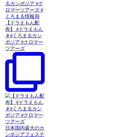
【ドラえもん配
布】 #ドラえもん
＃#くろまるカン
ボジア #クロマー
ツアーズ
日本国内最大のカ
ンボジアフェステ