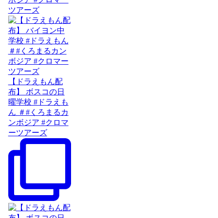
ツアーズ
【ドラえもん配
布】 ボスコの日
曜学校 #ドラえも
ん ＃#くろまるカ
ンボジア #クロマ
ーツアーズ