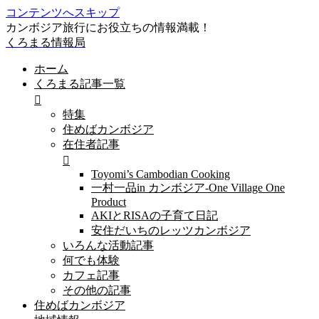
コンテンツへスキップ
カンボジア旅行にお役立ちの情報満載！
くろまる情報局
ホーム
くろまる記事一覧
特集
住めばカンボジア
在住者記事
Toyomi’s Cambodian Cooking
一村一品in カンボジア-One Village One
Product
AKIとRISAの子育て日記
安住だいちのレッツカンボジア
いろんな活動記事
何でも体験
カフェ記事
その他の記事
住めばカンボジア