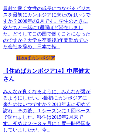
農村で働く女性の成長につながるビジネ
スを最初にカンボジアに来たのはいつで
すか？2008年の2月です。学生のときに
友だちと一緒に1週間ほど滞在しまし
た。どうしてこの国で働くことになった
のですか？大学を卒業後3年間勤めてい
た会社を辞め、日本で転...
住めばカンボジア
【住めばカンボジア14】中尾健太
さん
みんなが良くなるように、みんなが繋が
るようにしたい。-最初にカンボジアに
来たのはいつですか？2013年末に初めて
訪れ、その後、１シーズンに１回ペース
で訪れました。移住は2015年2月末で
す。初めは２〜３ヶ月に１度一時帰国を
していましたが、今...