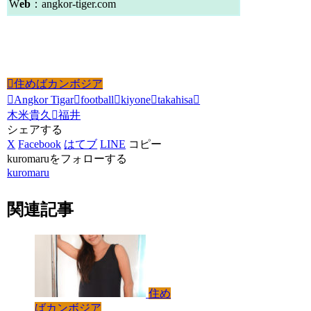
W
eb
：angkor-tiger.com
住めばカンボジア
Angkor Tigar
football
kiyone
takahisa
木米貴久
福井
シェアする
X
Facebook
はてブ
LINE
コピー
kuromaruをフォローする
kuromaru
関連記事
住め
ばカンボジア