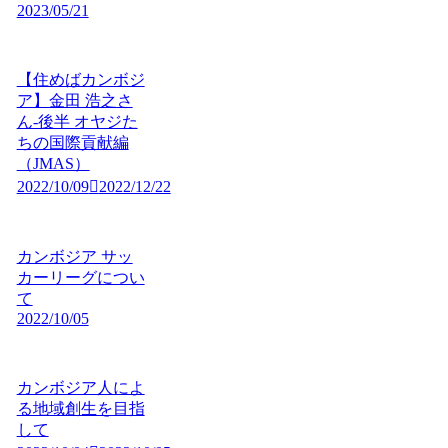
2023/05/21
【住めばカンボジ
ア】金田 浩之さ
ん-後半 オヤジた
ちの国際貢献編
（JMAS）
2022/10/09
2022/12/22
カンボジア サッ
カーリーグについ
て
2022/10/05
カンボジア人によ
る地域創生を目指
して