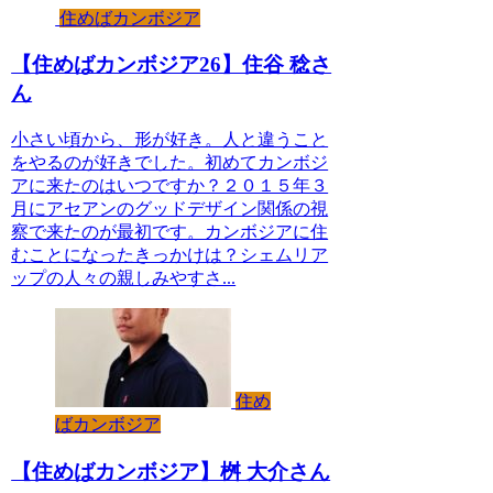
住めばカンボジア
【住めばカンボジア26】住谷 稔さ
ん
小さい頃から、形が好き。人と違うこと
をやるのが好きでした。初めてカンボジ
アに来たのはいつですか？２０１５年３
月にアセアンのグッドデザイン関係の視
察で来たのが最初です。カンボジアに住
むことになったきっかけは？シェムリア
ップの人々の親しみやすさ...
住め
ばカンボジア
【住めばカンボジア】桝 大介さん