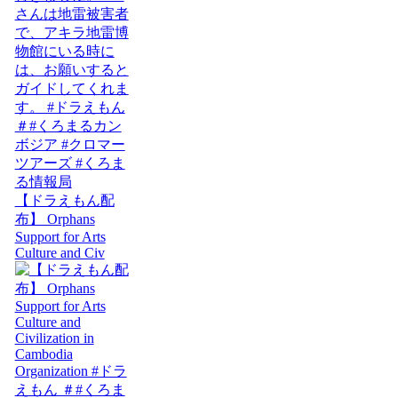
【ドラえもん配
布】 Orphans
Support for Arts
Culture and Civ