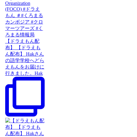
【ドラえもん配
布】 【ドラえも
ん配布】 Hakさん
の語学学校へどら
えもんをお届けに
行きました。Hak