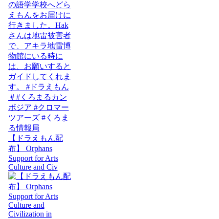
【ドラえもん配
布】 Orphans
Support for Arts
Culture and Civ