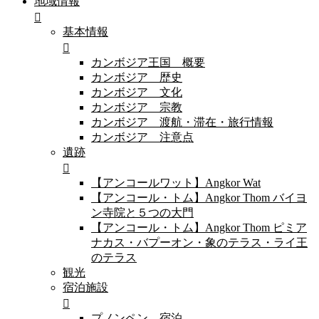
地域情報
基本情報
カンボジア王国 概要
カンボジア 歴史
カンボジア 文化
カンボジア 宗教
カンボジア 渡航・滞在・旅行情報
カンボジア 注意点
遺跡
【アンコールワット】Angkor Wat
【アンコール・トム】Angkor Thom バイヨ
ン寺院と５つの大門
【アンコール・トム】Angkor Thom ピミア
ナカス・バプーオン・象のテラス・ライ王
のテラス
観光
宿泊施設
プノンペン 宿泊