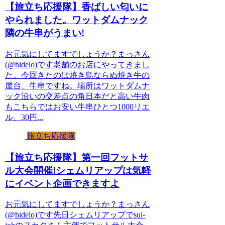
【旅立ち応援隊】香ばしい匂いに
やられました。ワットダムナック
隣の牛串がうまい!
お元気にしてますでしょうか？まっさん
(@hidelo)です老舗のお店にやってきまし
た。今回きたのは焼き鳥ならぬ焼き牛の
屋台、牛串ですね。場所はワットダムナ
ック沿いの交差点の角日本だと高い牛肉
もこちらではお安い牛串ひとつ1000リエ
ル、30円...
旅立ち応援隊
【旅立ち応援隊】第一回フットサ
ル大会開催!シェムリアップは気軽
にイベント企画できますよ
お元気にしてますでしょうか？まっさん
(@hidelo)です先日シェムリアップでsui-