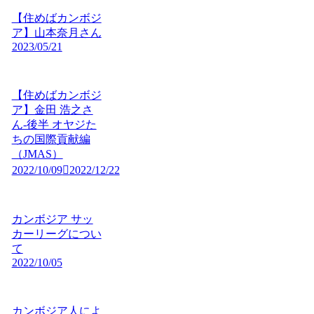
【住めばカンボジ
ア】山本奈月さん
2023/05/21
【住めばカンボジ
ア】金田 浩之さ
ん-後半 オヤジた
ちの国際貢献編
（JMAS）
2022/10/09
2022/12/22
カンボジア サッ
カーリーグについ
て
2022/10/05
カンボジア人によ