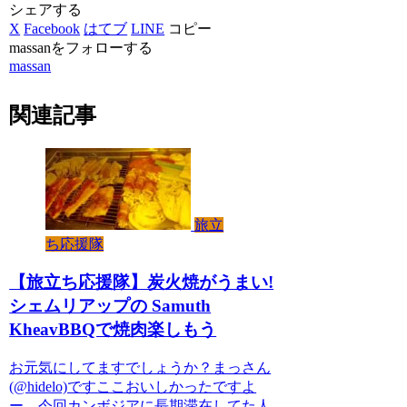
シェアする
X
Facebook
はてブ
LINE
コピー
massanをフォローする
massan
関連記事
旅立
ち応援隊
【旅立ち応援隊】炭火焼がうまい!
シェムリアップの Samuth
KheavBBQで焼肉楽しもう
お元気にしてますでしょうか？まっさん
(@hidelo)ですここおいしかったですよ
ー。今回カンボジアに長期滞在してた人