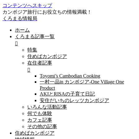
コンテンツへスキップ
カンボジア旅行にお役立ちの情報満載！
くろまる情報局
ホーム
くろまる記事一覧
特集
住めばカンボジア
在住者記事
Toyomi’s Cambodian Cooking
一村一品in カンボジア-One Village One
Product
AKIとRISAの子育て日記
安住だいちのレッツカンボジア
いろんな活動記事
何でも体験
カフェ記事
その他の記事
住めばカンボジア