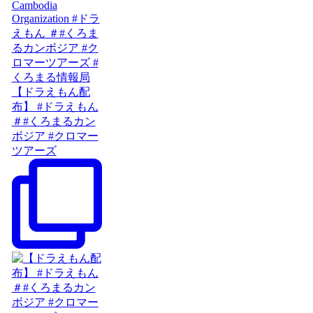
【ドラえもん配
布】 #ドラえもん
＃#くろまるカン
ボジア #クロマー
ツアーズ