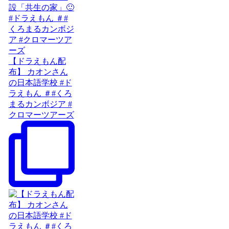
【ドラえもん配
布】 カオンさん
の日本語学校 #ド
ラえもん ＃#くろ
まるカンボジア #
クロマーツアーズ