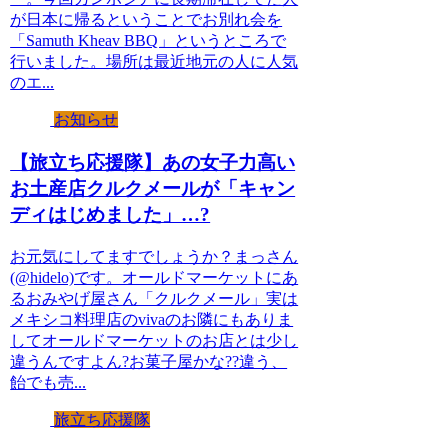
が日本に帰るということでお別れ会を
「Samuth Kheav BBQ」というところで
行いました。場所は最近地元の人に人気
のエ...
お知らせ
【旅立ち応援隊】あの女子力高い
お土産店クルクメールが「キャン
ディはじめました」…?
お元気にしてますでしょうか？まっさん
(@hidelo)です。オールドマーケットにあ
るおみやげ屋さん「クルクメール」実は
メキシコ料理店のvivaのお隣にもありま
してオールドマーケットのお店とは少し
違うんですよん?お菓子屋かな??違う、
飴でも売...
旅立ち応援隊