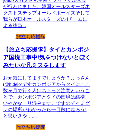
johのヌカタさん主催でフットサル大会
が行われました。韓国オールスターズネ
クストステップオールドボーイズそして
我らが日本オールスターズの4チームに
よる総当...
旅立ち応援隊
【旅立ち応援隊】タイとカンボジ
ア国境工事中!気をつけないとぼく
みたいな凡ミスをします
お元気にしてますでしょうか？まっさん
(@hidelo)ですカンボジアからタイにここ
数ヶ月で行く人はちょっと注意というこ
とで。カンボジアとタイの国境は結構、
いやかなーり混みます。ですのでイミグ
レの場所がわかったら一目散に走ろう!
と思いきや…....
旅立ち応援隊