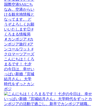
こんにちは！くろ
まるです！ 七夕
の今日は、幸せい
っぱい新婚『宮城
結月さん』 大学
時代をずっとカン
ボジ