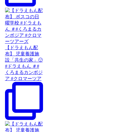
【ドラえもん配
布】 児童養護施
設「共生の家」🙂
#ドラえもん ＃#
くろまるカンボジ
ア #クロマーツア