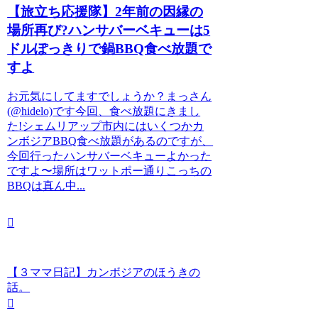
【旅立ち応援隊】2年前の因縁の
場所再び?ハンサバーベキューは5
ドルぽっきりで鍋BBQ食べ放題で
すよ
お元気にしてますでしょうか？まっさん
(@hidelo)です今回、食べ放題にきまし
た!シェムリアップ市内にはいくつかカ
ンボジアBBQ食べ放題があるのですが、
今回行ったハンサバーベキューよかった
ですよ〜場所はワットポー通りこっちの
BBQは真ん中...
【３ママ日記】カンボジアのほうきの
話。