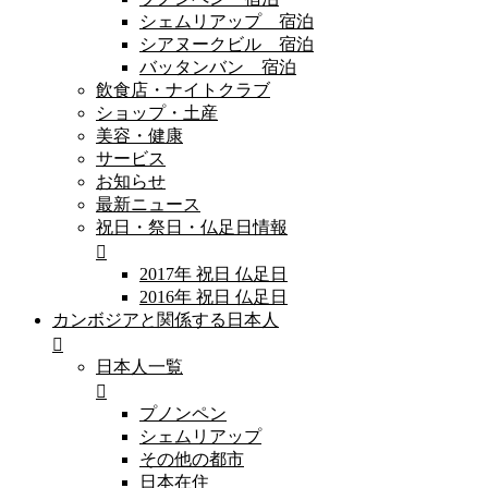
シェムリアップ 宿泊
シアヌークビル 宿泊
バッタンバン 宿泊
飲食店・ナイトクラブ
ショップ・土産
美容・健康
サービス
お知らせ
最新ニュース
祝日・祭日・仏足日情報
2017年 祝日 仏足日
2016年 祝日 仏足日
カンボジアと関係する日本人
日本人一覧
プノンペン
シェムリアップ
その他の都市
日本在住