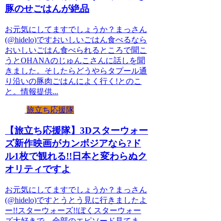
豚のせごはんが絶品
お元気にしてますでしょうか？まっさん
(@hidelo)ですおいしいごはん食べるなら
おいしいごはん食べられるところで聞こ
うとOHANAのじゅんこさんに話しを聞
きました。そしたらどうやらタプール通
り沿いの豚肉ごはんによく行く!とのこ
と。情報提供...
旅立ち応援隊
【旅立ち応援隊】3Dスターウォー
ズ新作映画がカンボジアなら?ド
ル1枚で観れる!!日本と変わらぬク
オリティですよ
お元気にしてますでしょうか？まっさん
(@hidelo)ですとうとう見に行きましたよ
ー!!スターウォーズ!!ぼくスターウォー
ズ大好きで、全部のエピソード見てま