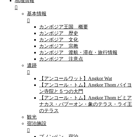
地域情報
基本情報
カンボジア王国 概要
カンボジア 歴史
カンボジア 文化
カンボジア 宗教
カンボジア 渡航・滞在・旅行情報
カンボジア 注意点
遺跡
【アンコールワット】Angkor Wat
【アンコール・トム】Angkor Thom バイヨ
ン寺院と５つの大門
【アンコール・トム】Angkor Thom ピミア
ナカス・バプーオン・象のテラス・ライ王
のテラス
観光
宿泊施設
プノンペン 宿泊