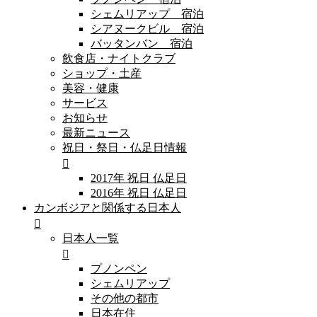
シェムリアップ 宿泊
シアヌークビル 宿泊
バッタンバン 宿泊
飲食店・ナイトクラブ
ショップ・土産
美容・健康
サービス
お知らせ
最新ニュース
祝日・祭日・仏足日情報
2017年 祝日 仏足日
2016年 祝日 仏足日
カンボジアと関係する日本人
日本人一覧
プノンペン
シェムリアップ
その他の都市
日本在住