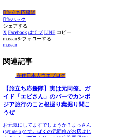
旅立ち応援隊
旅ハック
シェアする
X
Facebook
はてブ
LINE
コピー
massanをフォローする
massan
関連記事
在住日本人ウエブログ
【旅立ち応援隊】実は元同僚。ガ
イド「エビさん」のバーでカンボ
ジア旅行のこと根掘り葉掘り聞こ
うぜ
お元気にしてますでしょうか？まっさん
(@hidelo)です。ぼくの元同僚がお店はじ