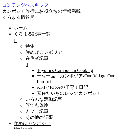
コンテンツへスキップ
カンボジア旅行にお役立ちの情報満載！
くろまる情報局
ホーム
くろまる記事一覧
特集
住めばカンボジア
在住者記事
Toyomi’s Cambodian Cooking
一村一品in カンボジア-One Village One
Product
AKIとRISAの子育て日記
安住だいちのレッツカンボジア
いろんな活動記事
何でも体験
カフェ記事
その他の記事
住めばカンボジア