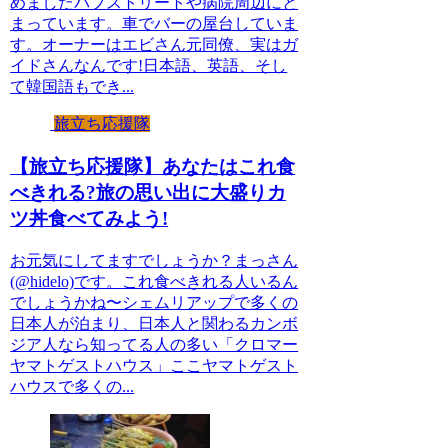
めましたパブストリートや病院周辺にと
まっています。車でバーの屋台していま
す。オーナーはエビさん元同僚、実はガ
イドさんなんです!日本語、英語、そし
て韓国語もでき...
旅立ち応援隊
【旅立ち応援隊】あなたはこれ食
べきれる?旅の思い出に大盛りカ
ツ丼食べてみよう!
お元気にしてますでしょうか？まっさん
(@hidelo)です。これ食べきれる人いるん
でしょうかね〜シェムリアップで多くの
日本人が泊まり、日本人と関わるカンボ
ジア人なら知ってる人の多い「クロマー
ヤマトゲストハウス」ここヤマトゲスト
ハウスで多くの...