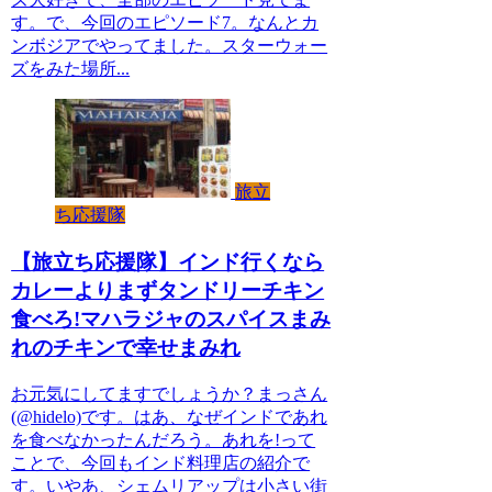
す。で、今回のエピソード7。なんとカ
ンボジアでやってました。スターウォー
ズをみた場所...
旅立
ち応援隊
【旅立ち応援隊】インド行くなら
カレーよりまずタンドリーチキン
食べろ!マハラジャのスパイスまみ
れのチキンで幸せまみれ
お元気にしてますでしょうか？まっさん
(@hidelo)です。はあ、なぜインドであれ
を食べなかったんだろう。あれを!って
ことで、今回もインド料理店の紹介で
す。いやあ、シェムリアップは小さい街