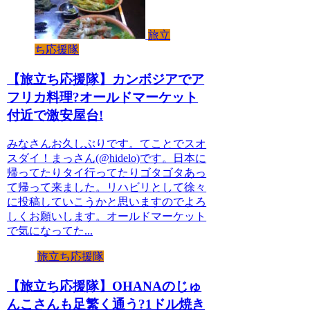
旅立
ち応援隊
【旅立ち応援隊】カンボジアでア
フリカ料理?オールドマーケット
付近で激安屋台!
みなさんお久しぶりです。てことでスオ
スダイ！まっさん(@hidelo)です。日本に
帰ってたりタイ行ってたりゴタゴタあっ
て帰って来ました。リハビリとして徐々
に投稿していこうかと思いますのでよろ
しくお願いします。オールドマーケット
で気になってた...
旅立ち応援隊
【旅立ち応援隊】OHANAのじゅ
んこさんも足繁く通う?1ドル焼き