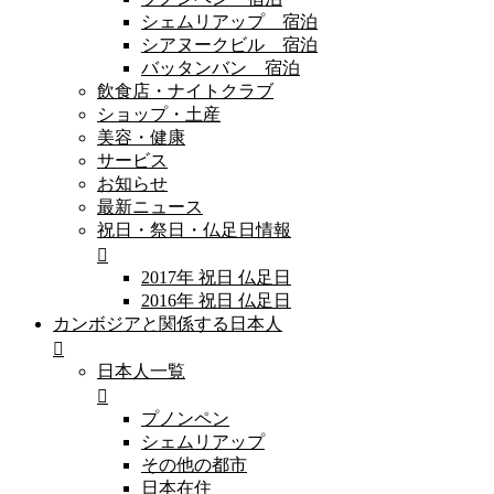
シェムリアップ 宿泊
シアヌークビル 宿泊
バッタンバン 宿泊
飲食店・ナイトクラブ
ショップ・土産
美容・健康
サービス
お知らせ
最新ニュース
祝日・祭日・仏足日情報
2017年 祝日 仏足日
2016年 祝日 仏足日
カンボジアと関係する日本人
日本人一覧
プノンペン
シェムリアップ
その他の都市
日本在住