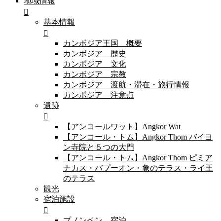
地域情報
基本情報
カンボジア王国 概要
カンボジア 歴史
カンボジア 文化
カンボジア 宗教
カンボジア 渡航・滞在・旅行情報
カンボジア 注意点
遺跡
【アンコールワット】Angkor Wat
【アンコール・トム】Angkor Thom バイヨ
ン寺院と５つの大門
【アンコール・トム】Angkor Thom ピミア
ナカス・バプーオン・象のテラス・ライ王
のテラス
観光
宿泊施設
プノンペン 宿泊