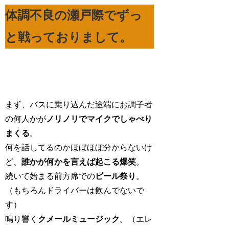
体調不良の瀬戸際でずっ
と戦っておりまして。
まず、バスに乗り込んだ途端にお調子者
の何人かが
ノリノリでマイクでしゃべり
まくる
。
何を話してるのかほぼほぼ分からないけ
ど、
誰かが何かを言えば起こる爆笑
。
続いて始まる前方席での
ビール祭り
。
（もちろんドライバーは飲んでないで
す）
鳴り響く
クメールミュージック
。（エレ