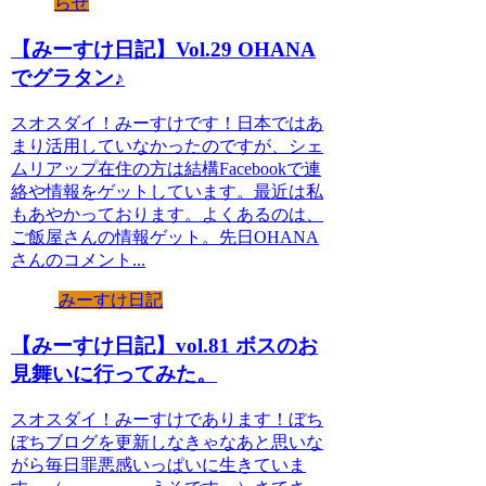
らせ
【みーすけ日記】Vol.29 OHANA
でグラタン♪
スオスダイ！みーすけです！日本ではあ
まり活用していなかったのですが、シェ
ムリアップ在住の方は結構Facebookで連
絡や情報をゲットしています。最近は私
もあやかっております。よくあるのは、
ご飯屋さんの情報ゲット。先日OHANA
さんのコメント...
みーすけ日記
【みーすけ日記】vol.81 ボスのお
見舞いに行ってみた。
スオスダイ！みーすけであります！ぼち
ぼちブログを更新しなきゃなあと思いな
がら毎日罪悪感いっぱいに生きていま