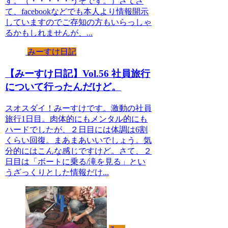
す。（・・・・・うそです。）さてさ
て、facebookなどでも本人より情報開示
していますのでご存知の方もいらっしゃ
るかもしれませんが、...
みーすけ日記
【みーすけ日記】Vol.56 社員旅行
について行ったんだけど。
スオスダイ！みーすけです。激動の社員
旅行1日目。肉体的にもメンタル的にも
ハードでしたが、２日目には体調は6割
くらい回復。まあまあいいでしょう。気
分的にはこんな感じですけど。さて、２
日目は「ボートに乗る/滝を見る」とい
うざっくりとした情報だけ...