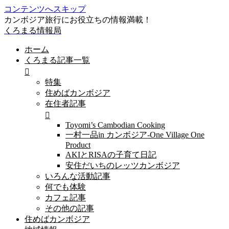
コンテンツへスキップ
カンボジア旅行にお役立ちの情報満載！
くろまる情報局
ホーム
くろまる記事一覧
特集
住めばカンボジア
在住者記事
Toyomi’s Cambodian Cooking
一村一品in カンボジア-One Village One
Product
AKIとRISAの子育て日記
安住だいちのレッツカンボジア
いろんな活動記事
何でも体験
カフェ記事
その他の記事
住めばカンボジア