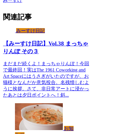
みーすけ
関連記事
みーすけ日記
【みーすけ日記】Vol.38 まっちゃ
りんぽ その３
まだまだ続くよ！まっちゃりんぽ！今回
で最終回！実はThe 1961 Coworking and
Art Spaceにはうさぎがいたのですが、お
猫様となんだか意気投合。名残惜しむよ
うに挨拶。さて、非日常アートに浸かっ
たあとは夕日ポイントへ！斜...
お知