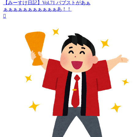
【みーすけ日記】Vol.71 パブストがあぁ
ぁぁぁぁぁぁぁぁぁぁぁあ！！