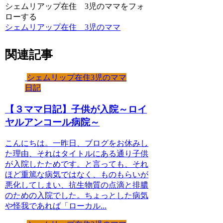
シェムリアップ在住 3児のママをフォ
ローする
シェムリアップ在住 3児のママ
関連記事
シェムリップ在住3児のママ
日記
【３ママ日記】子供が入院～ロイ
ヤルアンコール病院～
こんにちは。一昨日、ブログをお休みし
た理由、それはタイトルにある通り子供
が入院したためです。と言っても、それ
ほど重篤な病気ではなく、ものもらいが
悪化してしまい、抗生物質の点滴と排膿
のための入院でした。ちょっとした病気
や怪我であれば「ローカル...