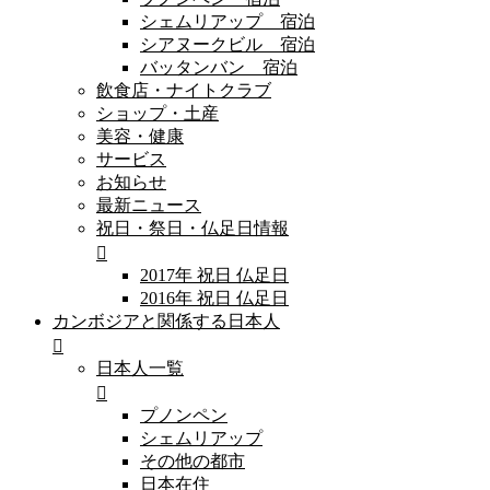
シェムリアップ 宿泊
シアヌークビル 宿泊
バッタンバン 宿泊
飲食店・ナイトクラブ
ショップ・土産
美容・健康
サービス
お知らせ
最新ニュース
祝日・祭日・仏足日情報
2017年 祝日 仏足日
2016年 祝日 仏足日
カンボジアと関係する日本人
日本人一覧
プノンペン
シェムリアップ
その他の都市
日本在住