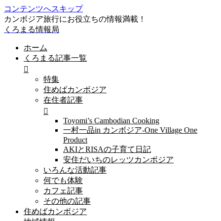
コンテンツへスキップ
カンボジア旅行にお役立ちの情報満載！
くろまる情報局
ホーム
くろまる記事一覧
特集
住めばカンボジア
在住者記事
Toyomi’s Cambodian Cooking
一村一品in カンボジア-One Village One
Product
AKIとRISAの子育て日記
安住だいちのレッツカンボジア
いろんな活動記事
何でも体験
カフェ記事
その他の記事
住めばカンボジア