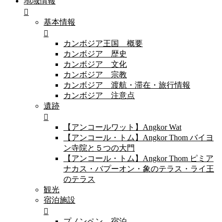
地域情報
基本情報
カンボジア王国 概要
カンボジア 歴史
カンボジア 文化
カンボジア 宗教
カンボジア 渡航・滞在・旅行情報
カンボジア 注意点
遺跡
【アンコールワット】Angkor Wat
【アンコール・トム】Angkor Thom バイヨ
ン寺院と５つの大門
【アンコール・トム】Angkor Thom ピミア
ナカス・バプーオン・象のテラス・ライ王
のテラス
観光
宿泊施設
プノンペン 宿泊