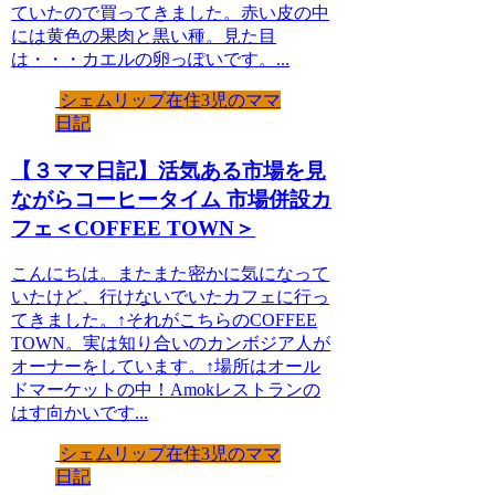
ていたので買ってきました。赤い皮の中
には黄色の果肉と黒い種。見た目
は・・・カエルの卵っぽいです。...
シェムリップ在住3児のママ
日記
【３ママ日記】活気ある市場を見
ながらコーヒータイム 市場併設カ
フェ＜COFFEE TOWN＞
こんにちは。またまた密かに気になって
いたけど、行けないでいたカフェに行っ
てきました。↑それがこちらのCOFFEE
TOWN。実は知り合いのカンボジア人が
オーナーをしています。↑場所はオール
ドマーケットの中！Amokレストランの
はす向かいです...
シェムリップ在住3児のママ
日記