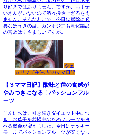
うか？私は基本怠け者のため、正直あま
り好きではありません。ですが、お手伝
いさんがいないので渋々掃除せざるをえ
ません。そんなわけで、今日は掃除に必
要なほうきの話。カンボジアも電化製品
の普及はすさまじいですが...
シェ
ムリップ在住3児のママ日記
【３ママ日記】酸味と種の食感が
やみつきになる！パッションフル
ーツ
こんにちは。引き続きダイエット中につ
き、お菓子を我慢中のためフルーツを食
べる機会が増えました。今日はラッキー
モールでパッションフルーツが安くなっ