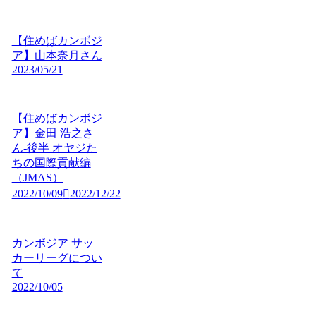
【住めばカンボジ
ア】山本奈月さん
2023/05/21
【住めばカンボジ
ア】金田 浩之さ
ん-後半 オヤジた
ちの国際貢献編
（JMAS）
2022/10/09
2022/12/22
カンボジア サッ
カーリーグについ
て
2022/10/05