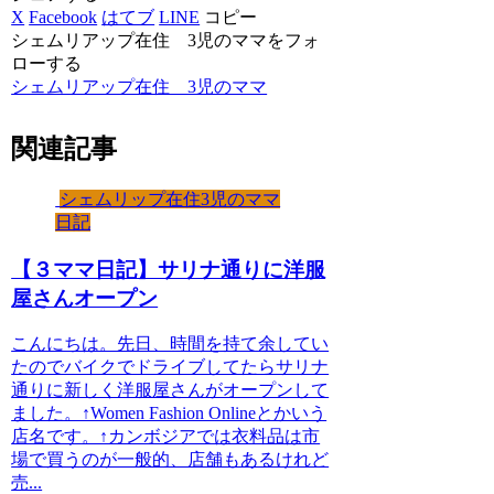
X
Facebook
はてブ
LINE
コピー
シェムリアップ在住 3児のママをフォ
ローする
シェムリアップ在住 3児のママ
関連記事
シェムリップ在住3児のママ
日記
【３ママ日記】サリナ通りに洋服
屋さんオープン
こんにちは。先日、時間を持て余してい
たのでバイクでドライブしてたらサリナ
通りに新しく洋服屋さんがオープンして
ました。↑Women Fashion Onlineとかいう
店名です。↑カンボジアでは衣料品は市
場で買うのが一般的、店舗もあるけれど
売...