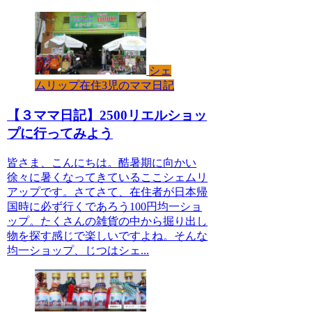
シェ
ムリップ在住3児のママ日記
【３ママ日記】2500リエルショッ
プに行ってみよう
皆さま、こんにちは。酷暑期に向かい
徐々に暑くなってきているここシェムリ
アップです。さてさて、在住者が日本帰
国時に必ず行くであろう100円均一ショ
ップ。たくさんの雑貨の中から掘り出し
物を探す感じで楽しいですよね。そんな
均一ショップ、じつはシェ...