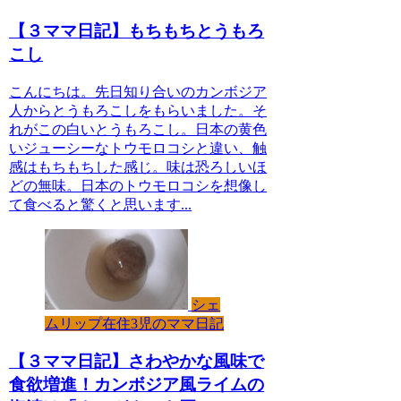
【３ママ日記】もちもちとうもろ
こし
こんにちは。先日知り合いのカンボジア
人からとうもろこしをもらいました。そ
れがこの白いとうもろこし。日本の黄色
いジューシーなトウモロコシと違い、触
感はもちもちした感じ。味は恐ろしいほ
どの無味。日本のトウモロコシを想像し
て食べると驚くと思います...
シェ
ムリップ在住3児のママ日記
【３ママ日記】さわやかな風味で
食欲増進！カンボジア風ライムの