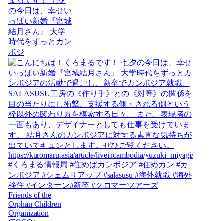
まるです！ 七夕
の今日は、幸せい
っぱい新婚『宮城
結月さん』 大学
時代をずっとカン
ボジ
Friends of the
Orphan Children
Organization