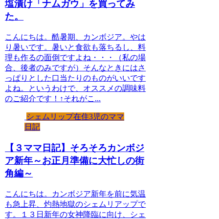
塩漬け「ナムガウ」を買ってみ
た。
こんにちは。酷暑期、カンボジア。やは
り暑いです。暑いと食欲も落ちるし、料
理も作るの面倒ですよね・・・（私の場
合、後者のみですが）そんなときにはさ
っぱりとした口当たりのものがいいです
よね。というわけで、オススメの調味料
のご紹介です！↑それがこ...
シェムリップ在住3児のママ
日記
【３ママ日記】そろそろカンボジ
ア新年～お正月準備に大忙しの街
角編～
こんにちは。カンボジア新年を前に気温
も急上昇、灼熱地獄のシェムリアップで
す。１３日新年の女神降臨に向け、シェ