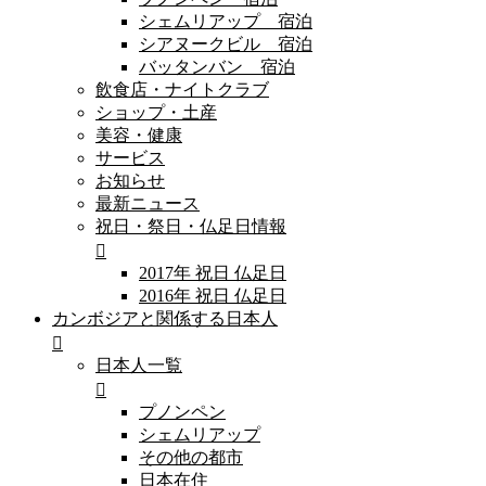
シェムリアップ 宿泊
シアヌークビル 宿泊
バッタンバン 宿泊
飲食店・ナイトクラブ
ショップ・土産
美容・健康
サービス
お知らせ
最新ニュース
祝日・祭日・仏足日情報
2017年 祝日 仏足日
2016年 祝日 仏足日
カンボジアと関係する日本人
日本人一覧
プノンペン
シェムリアップ
その他の都市
日本在住