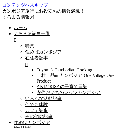
コンテンツへスキップ
カンボジア旅行にお役立ちの情報満載！
くろまる情報局
ホーム
くろまる記事一覧
特集
住めばカンボジア
在住者記事
Toyomi’s Cambodian Cooking
一村一品in カンボジア-One Village One
Product
AKIとRISAの子育て日記
安住だいちのレッツカンボジア
いろんな活動記事
何でも体験
カフェ記事
その他の記事
住めばカンボジア