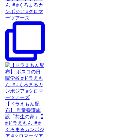
ん ＃#くろまるカ
ンボジア #クロマ
ーツアーズ
【ドラえもん配
布】 児童養護施
設「共生の家」🙂
#ドラえもん ＃#
くろまるカンボジ
ア #クロマーツア