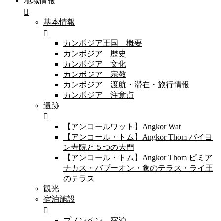
地域情報
基本情報
カンボジア王国 概要
カンボジア 歴史
カンボジア 文化
カンボジア 宗教
カンボジア 渡航・滞在・旅行情報
カンボジア 注意点
遺跡
【アンコールワット】Angkor Wat
【アンコール・トム】Angkor Thom バイヨ
ン寺院と５つの大門
【アンコール・トム】Angkor Thom ピミア
ナカス・バプーオン・象のテラス・ライ王
のテラス
観光
宿泊施設
プノンペン 宿泊