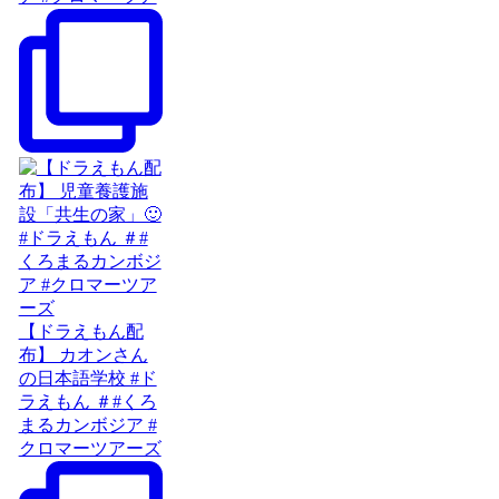
【ドラえもん配
布】 カオンさん
の日本語学校 #ド
ラえもん ＃#くろ
まるカンボジア #
クロマーツアーズ