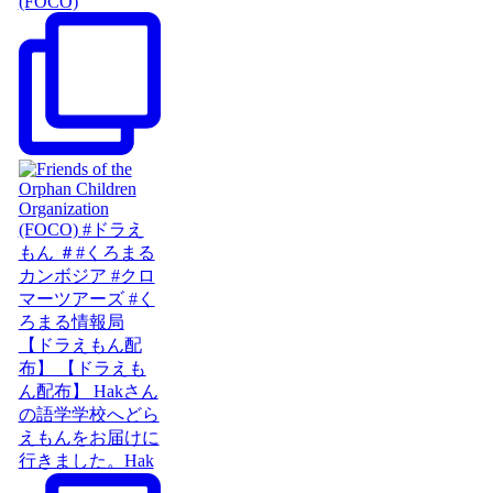
(FOCO)
【ドラえもん配
布】 【ドラえも
ん配布】 Hakさん
の語学学校へどら
えもんをお届けに
行きました。Hak