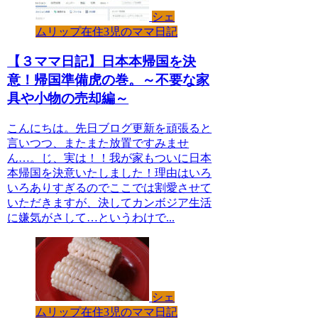
シェ
ムリップ在住3児のママ日記
【３ママ日記】日本本帰国を決
意！帰国準備虎の巻。～不要な家
具や小物の売却編～
こんにちは。先日ブログ更新を頑張ると
言いつつ、またまた放置ですみませ
ん…。じ、実は！！我が家もついに日本
本帰国を決意いたしました！理由はいろ
いろありすぎるのでここでは割愛させて
いただきますが、決してカンボジア生活
に嫌気がさして…というわけで...
シェ
ムリップ在住3児のママ日記