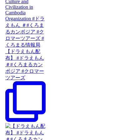
【ドラえもん配
布】 #ドラえもん
＃#くろまるカン
ボジア #クロマー
ツアーズ