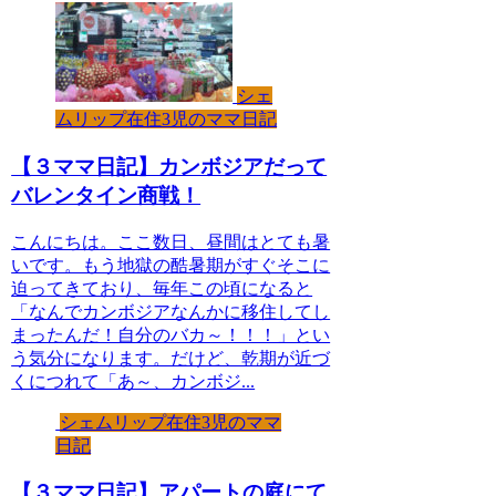
シェ
ムリップ在住3児のママ日記
【３ママ日記】カンボジアだって
バレンタイン商戦！
こんにちは。ここ数日、昼間はとても暑
いです。もう地獄の酷暑期がすぐそこに
迫ってきており、毎年この頃になると
「なんでカンボジアなんかに移住してし
まったんだ！自分のバカ～！！！」とい
う気分になります。だけど、乾期が近づ
くにつれて「あ～、カンボジ...
シェムリップ在住3児のママ
日記
【３ママ日記】アパートの庭にて