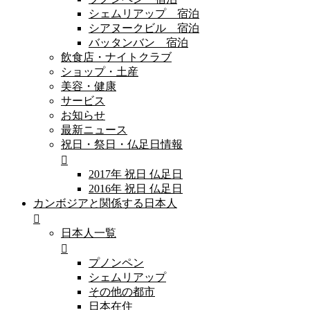
シェムリアップ 宿泊
シアヌークビル 宿泊
バッタンバン 宿泊
飲食店・ナイトクラブ
ショップ・土産
美容・健康
サービス
お知らせ
最新ニュース
祝日・祭日・仏足日情報
2017年 祝日 仏足日
2016年 祝日 仏足日
カンボジアと関係する日本人
日本人一覧
プノンペン
シェムリアップ
その他の都市
日本在住