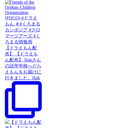
【ドラえもん配
布】 【ドラえも
ん配布】 Hakさん
の語学学校へどら
えもんをお届けに
行きました。Hak