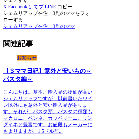
シェアする
X
Facebook
はてブ
LINE
コピー
シェムリアップ在住 3児のママをフォ
ローする
シェムリアップ在住 3児のママ
関連記事
お知らせ
【３ママ日記】意外と安いもの～
パスタ編～
こんにちは。基本、輸入品の物価が高い
シェムリアップですが、以前書いたワイ
ン以外にも意外と安い輸入品がありま
す。それが、パスタ類。パスタの種類も
マカロニ、ペンネ、カッペリーニ、リン
グイネと豊富です。お値段もメーカーに
もよりますが、1.5ドル前...