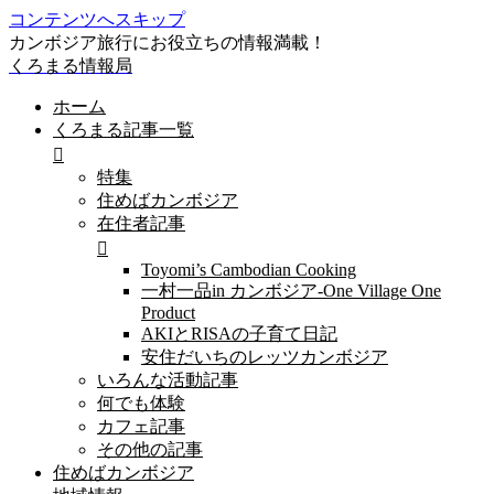
コンテンツへスキップ
カンボジア旅行にお役立ちの情報満載！
くろまる情報局
ホーム
くろまる記事一覧
特集
住めばカンボジア
在住者記事
Toyomi’s Cambodian Cooking
一村一品in カンボジア-One Village One
Product
AKIとRISAの子育て日記
安住だいちのレッツカンボジア
いろんな活動記事
何でも体験
カフェ記事
その他の記事
住めばカンボジア