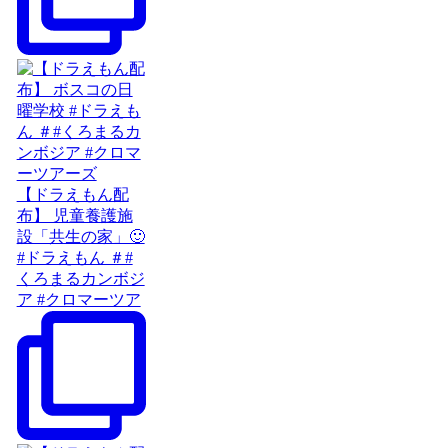
【ドラえもん配
布】 児童養護施
設「共生の家」🙂
#ドラえもん ＃#
くろまるカンボジ
ア #クロマーツア