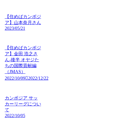
【住めばカンボジ
ア】山本奈月さん
2023/05/21
【住めばカンボジ
ア】金田 浩之さ
ん-後半 オヤジた
ちの国際貢献編
（JMAS）
2022/10/09
2022/12/22
カンボジア サッ
カーリーグについ
て
2022/10/05