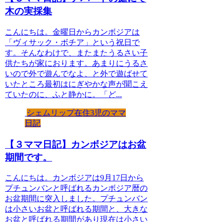
木の実採集
こんにちは。金曜日からカンボジアは
「ヴィサック・ボチア」という祝日で
す。そんなわけで、またまたうるさい子
供たちが家におります。あまりにうるさ
いので外で遊んでなよ、と外で遊ばせて
いたところ最初はにぎやかな声が聞こえ
ていたのに、ふと静かに。「ど...
シェムリップ在住3児のママ
日記
【３ママ日記】カンボジアはお盆
期間です。
こんにちは。カンボジアは9月17日から
プチュンバンと呼ばれるカンボジア暦の
お盆期間に突入しました。プチュンバン
は小さいお盆と呼ばれる期間と、大きな
お盆と呼ばれる期間があり現在は小さい