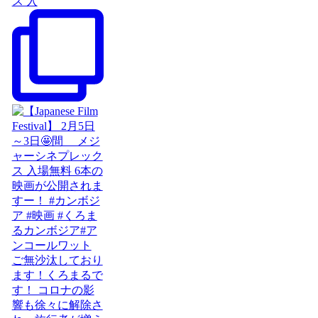
ス 入
ご無沙汰しており
ます！くろまるで
す！ コロナの影
響も徐々に解除さ