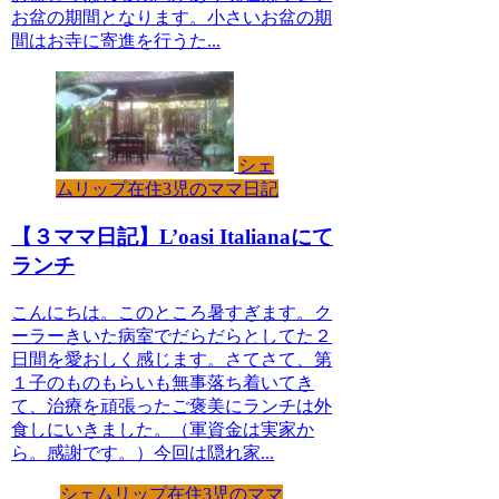
お盆の期間となります。小さいお盆の期
間はお寺に寄進を行うた...
シェ
ムリップ在住3児のママ日記
【３ママ日記】L’oasi Italianaにて
ランチ
こんにちは。このところ暑すぎます。ク
ーラーきいた病室でだらだらとしてた２
日間を愛おしく感じます。さてさて、第
１子のものもらいも無事落ち着いてき
て、治療を頑張ったご褒美にランチは外
食しにいきました。（軍資金は実家か
ら。感謝です。）今回は隠れ家...
シェムリップ在住3児のママ