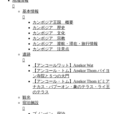
地域情報
基本情報
カンボジア王国 概要
カンボジア 歴史
カンボジア 文化
カンボジア 宗教
カンボジア 渡航・滞在・旅行情報
カンボジア 注意点
遺跡
【アンコールワット】Angkor Wat
【アンコール・トム】Angkor Thom バイヨ
ン寺院と５つの大門
【アンコール・トム】Angkor Thom ピミア
ナカス・バプーオン・象のテラス・ライ王
のテラス
観光
宿泊施設
プノンペン 宿泊