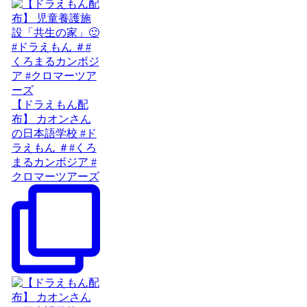
【ドラえもん配
布】 カオンさん
の日本語学校 #ド
ラえもん ＃#くろ
まるカンボジア #
クロマーツアーズ