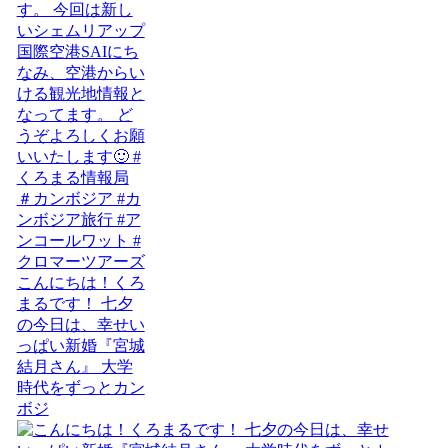
こんにちは！くろ
まるです！ 七夕
の今日は、幸せい
っぱい新婚『宮城
結月さん』 大学
時代をずっとカン
ボジ