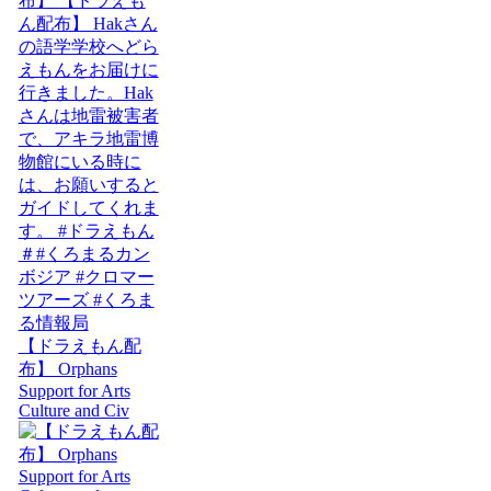
【ドラえもん配
布】 Orphans
Support for Arts
Culture and Civ