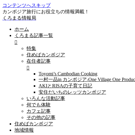
コンテンツへスキップ
カンボジア旅行にお役立ちの情報満載！
くろまる情報局
ホーム
くろまる記事一覧
特集
住めばカンボジア
在住者記事
Toyomi’s Cambodian Cooking
一村一品in カンボジア-One Village One Produc
AKIとRISAの子育て日記
安住だいちのレッツカンボジア
いろんな活動記事
何でも体験
カフェ記事
その他の記事
住めばカンボジア
地域情報