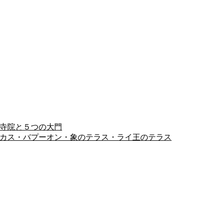
ヨン寺院と５つの大門
ピミアナカス・バプーオン・象のテラス・ライ王のテラス