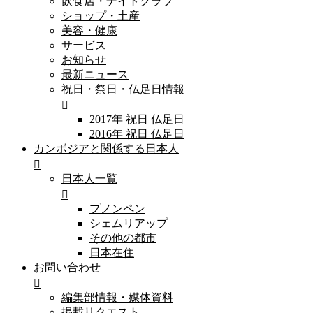
飲食店・ナイトクラブ
ショップ・土産
美容・健康
サービス
お知らせ
最新ニュース
祝日・祭日・仏足日情報
2017年 祝日 仏足日
2016年 祝日 仏足日
カンボジアと関係する日本人
日本人一覧
プノンペン
シェムリアップ
その他の都市
日本在住
お問い合わせ
編集部情報・媒体資料
掲載リクエスト